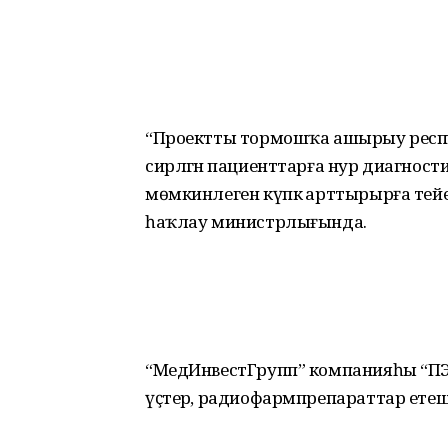
“Проектты тормошҡа ашырыу респ
сирләгән пациенттарға нур диагнос
мөмкинлеген күпкә арттырырға те
һаҡлау министрлығында.
“МедИнвестГрупп” компанияһы “ПЭТ
үҫтерә, радиофармпрепараттар етешт