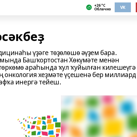
+26 °С
VK
Облачно
сәкбеҙ
ицинаһы үҙәге төҙөлөшө әүҙем бара.
румында Башҡортостан Хөкүмәте менән
төркөмө араһында ҡул ҡуйылған килешеүгә
 онкология хеҙмәте үҫешенә бер миллиард
сафҡа инергә тейеш.