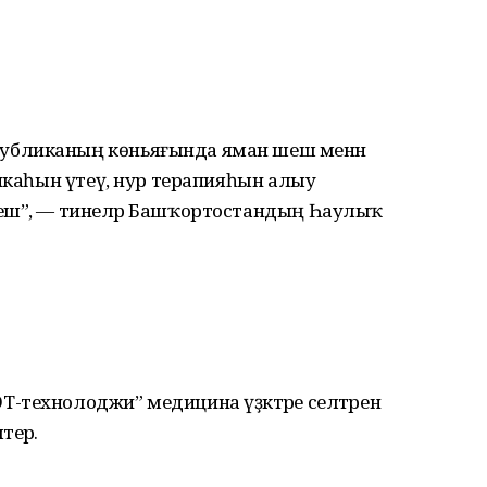
убликаның көньяғында яман шеш менән
тикаһын үтеү, нур терапияһын алыу
йеш”, — тинеләр Башҡортостандың Һаулыҡ
-технолоджи” медицина үҙәктәре селтәрен
ерә.