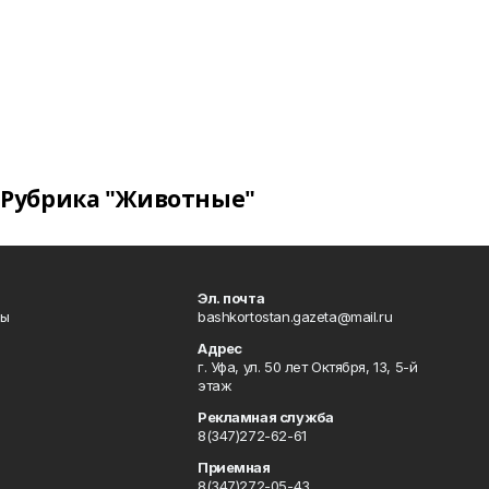
Рубрика "Животные"
Эл. почта
лы
bashkortostan.gazeta@mail.ru
Адрес
г. Уфа, ул. 50 лет Октября, 13, 5-й
этаж
Рекламная служба
8(347)272-62-61
Приемная
8(347)272-05-43