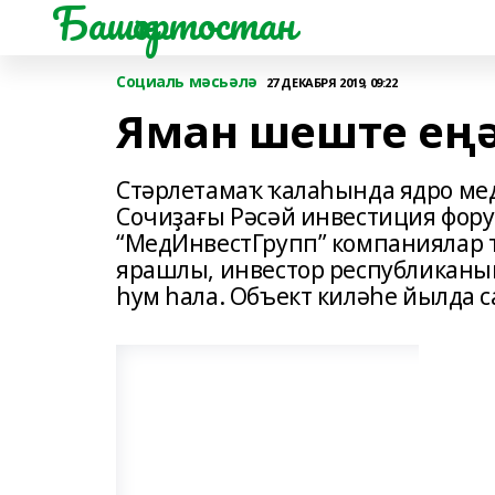
Башҡортостан
Социаль мәсьәлә
27 ДЕКАБРЯ 2019, 09:22
Яман шеште еңә
Стәрлетамаҡ ҡалаһында ядро мед
Сочиҙағы Рәсәй инвес­тиция фо
“МедИнвестГрупп” компаниялар 
ярашлы, инвестор республиканың
һум һала. Объект киләһе йылда 