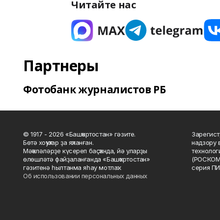
Читайте нас
Партнеры
Фотобанк журналистов РБ
© 1917 - 2026 «Башҡортостан» гәзите.
Зарегист
Бөтә хоҡуҡтар ҙа яҡланған.
надзору 
Мәҡәләләрҙе күсереп баҫҡанда, йә уларҙы
технолог
өлөшләтә файҙаланғанда «Башҡортостан»
(РОСКОМ
гәзитенә һылтанма яһау мотлаҡ.
серия ПИ
Об использовании персональных данных