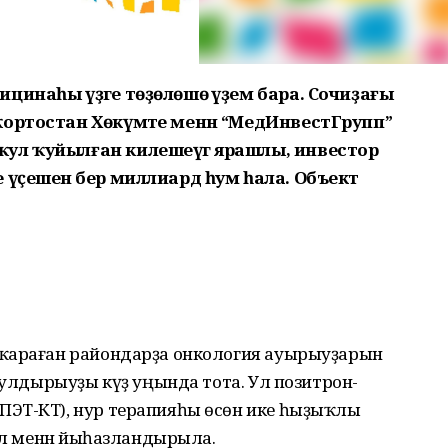
цинаһы үҙәге төҙөлөшө әүҙем бара. Сочиҙағы
ҡортостан Хөкүмәте менән “МедИнвестГрупп”
ул ҡуйылған килешеүгә ярашлы, инвестор
 үҫешенә бер миллиард һум һала. Объект
 ҡараған райондарҙа онкология ауырыуҙарын
 булдырыуҙы күҙ уңында тота. Ул позитрон-
ПЭТ-КТ), нур терапияһы өсөн ике һыҙыҡлы
мал менән йыһазландырыла.