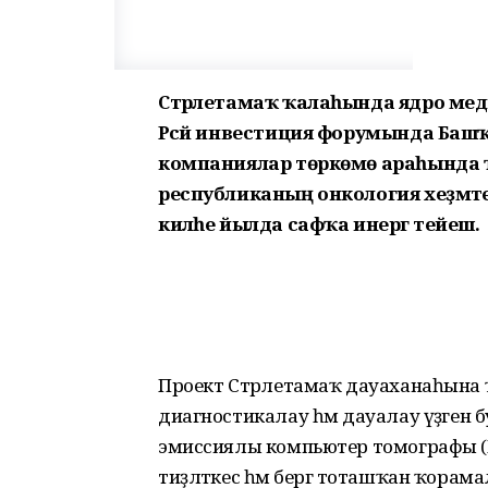
Стәрлетамаҡ ҡалаһында ядро меди
Рәсәй инвес­тиция форумында Баш
компаниялар төркөмө араһында ҡ
республиканың онкология хеҙмәте
киләһе йылда сафҡа инергә тейеш.
Проект Стәрлетамаҡ дауаханаһына
диагностикалау һәм дауалау үҙәген
эмиссиялы компьютер томографы (
тиҙләткес һәм бергә тоташҡан ҡора