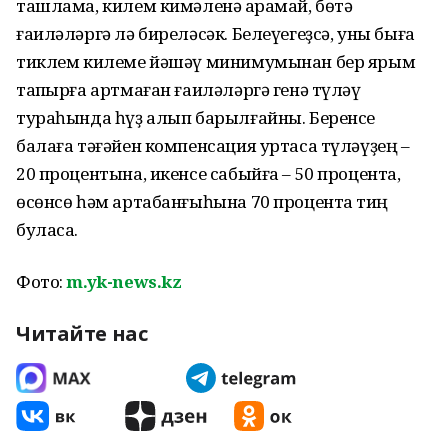
ташлама, килем кимәленә ҡарамай, бөтә
ғаиләләргә лә биреләсәк. Белеүегеҙсә, уны быға
тиклем килеме йәшәү минимумынан бер ярым
тапҡырға артмаған ғаиләләргә генә түләү
тураһында һүҙ алып барылғайны. Беренсе
балаға тәғәйен компенсация уртаса түләүҙең –
20 процентына, икенсе сабыйға – 50 процентҡа,
өсөнсө һәм артабанғыһына 70 процентҡа тиң
буласаҡ.
Фото:
m.yk-news.kz
Читайте нас