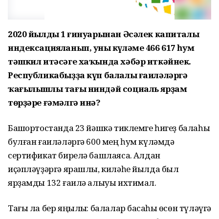
2020 йылдың 1 ғинуарынан Әсәлек капиталы
индексацияланып, уның күләме 466 617 һум
тәшкил итәсәге хаҡында хәбәр иткәйнек.
Республикабыҙҙа күп балалы ғаиләләргә
ҡағылышлы тағы ниндәй социаль ярҙам
төрҙәре ғәмәлгә инә?
Башҡортостанда 23 йәшкә тиклемге һигеҙ балаһы
булған ғаиләләргә 600 мең һум күләмдә
сертификат бирелә башлаясаҡ. Алдан
иҫәпләүҙәргә ярашлы, киләһе йылда был
ярҙамды 132 ғаилә алыуы ихтимал.
Тағы ла бер яңылыҡ: балалар баҡсаһы өсөн түләүгә