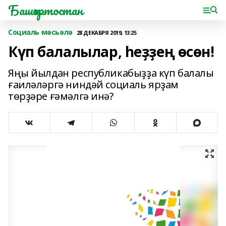
Башҡортостан
Социаль мәсьәлә
28 ДЕКАБРЯ 2019, 13:25
Күп балалылар, һеҙҙең өсөн!
Яңы йылдан республикабыҙҙа күп балалы
ғаиләләргә ниндәй социаль ярҙам
төрҙәре ғәмәлгә инә?