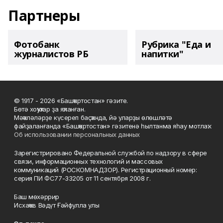
Партнеры
Фотобанк
Рубрика "Еда и
журналистов РБ
напитки"
© 1917 - 2026 «Башҡортостан» гәзите.
Бөтә хоҡуҡтар ҙа яҡланған.
Мәҡәләләрҙе күсереп баҫҡанда, йә уларҙы өлөшләтә
файҙаланғанда «Башҡортостан» гәзитенә һылтанма яһау мотлаҡ.
Об использовании персональных данных
Зарегистрировано Федеральной службой по надзору в сфере
связи, информационных технологий и массовых
коммуникаций (РОСКОМНАДЗОР). Регистрационный номер:
серия ПИ ФС77-33205 от 11 сентября 2008 г.
Баш мөхәррир
Исхаҡов Вәдүт Ғәйфулла улы