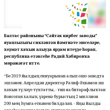
Балтас районының “Cәйтәк кирбес заводы”
яуаплылығы сикләнгән йәмғиәте эшселәре,
хеҙмәт хаҡын алыуҙа ярҙам итеүҙе һорап,
республика етәксеһе Радий Хәбировҡа
мөрәжәғәт итте.
“Беҙ 2019 йылдың ғинуарынан алып ошо заводта
эшләнек. Апрелдән директор Рәлиф Әхкәмов эш
хаҡын түләүҙе туҡтатты, - тип яҙа битарафлыҡтан
йонсоған халыҡ, үҙҙәренә бурыстың 2 миллион
200 мең һумға еткәнен билдәләп. - Яңы йылды