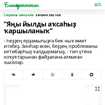
Башҡортостан
Социаль мәсьәлә
8 ЯНВАРЯ 2020, 19:05
“Яңы йылды аҡсаһыҙ
ҡаршыланыҡ”
- Һеҙҙең ярҙамығыҙға бик ныҡ өмөт
итәбеҙ. Зинһар өсөн, беҙҙең проблеманы
иғтибарһыҙ ҡалдырмағыҙ, - тип үтенә
хоҡуҡтарынан файҙалана алмаған
эшселәр.