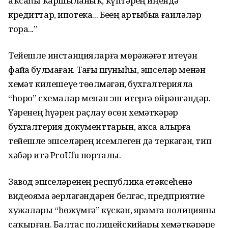
аҡсаһыҙ ҡаршыланыҡ, күптәрҙең иңендә
кредиттар, ипотека... Беҙҙең артыбыҙҙа ғаиләләр
тора...”
Тейешле инстанцияларға мөрәжәғәт итеүҙән
файҙа булмаған. Тағы шуныһы, эшселәр менән
хеҙмәт килешеүе төҙөлмәгән, бухгалтерияла
“һоро” схемалар менән эш итергә өйрәнгәндәр.
Үҙҙәренең һүҙҙәрен раҫлау өсөн хеҙмәткәрҙәр
бухгалтерия документтарын, аҡса алырға
тейешле эшселәрҙең исемлеген дә теркәгән, тип
хәбәр итә ProUfu порталы.
Завод эшселәренең республика етәксеһенә
видеояҙма әҙерләгәндәрен белгәс, предприятие
хужалары “һөжүмгә” күскән, ярҙамға полицияны
саҡырған. Балтас полицейскийҙары хеҙмәткәрҙәрҙе