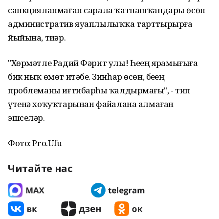
санкцияланмаған сарала ҡатнашҡандары өсөн
административ яуаплылыҡҡа тарттырырға
йыйына, тиҙәр.
"Хөрмәтле Радий Фәрит улы! Һеҙҙең ярҙамығыҙға
бик ныҡ өмөт итәбеҙ. Зинһар өсөн, беҙҙең
проблеманы иғтибарһыҙ ҡалдырмағыҙ", - тип
үтенә хоҡуҡтарынан файҙалана алмаған
эшселәр.
Фото: Pro.Ufu
Читайте нас