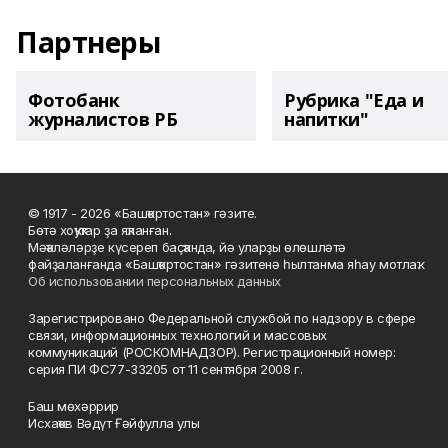
Партнеры
Фотобанк
Рубрика "Еда и
журналистов РБ
напитки"
© 1917 - 2026 «Башҡортостан» гәзите.
Бөтә хоҡуҡтар ҙа яҡланған.
Мәҡәләләрҙе күсереп баҫҡанда, йә уларҙы өлөшләтә
файҙаланғанда «Башҡортостан» гәзитенә һылтанма яһау мотлаҡ.
Об использовании персональных данных
Зарегистрировано Федеральной службой по надзору в сфере
связи, информационных технологий и массовых
коммуникаций (РОСКОМНАДЗОР). Регистрационный номер:
серия ПИ ФС77-33205 от 11 сентября 2008 г.
Баш мөхәррир
Исхаҡов Вәдүт Ғәйфулла улы