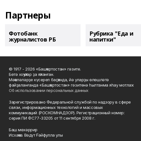
Партнеры
Фотобанк
Рубрика "Еда и
журналистов РБ
напитки"
© 1917 - 2026 «Башҡортостан» гәзите.
Бөтә хоҡуҡтар ҙа яҡланған.
Мәҡәләләрҙе күсереп баҫҡанда, йә уларҙы өлөшләтә
файҙаланғанда «Башҡортостан» гәзитенә һылтанма яһау мотлаҡ.
Об использовании персональных данных
Зарегистрировано Федеральной службой по надзору в сфере
связи, информационных технологий и массовых
коммуникаций (РОСКОМНАДЗОР). Регистрационный номер:
серия ПИ ФС77-33205 от 11 сентября 2008 г.
Баш мөхәррир
Исхаҡов Вәдүт Ғәйфулла улы