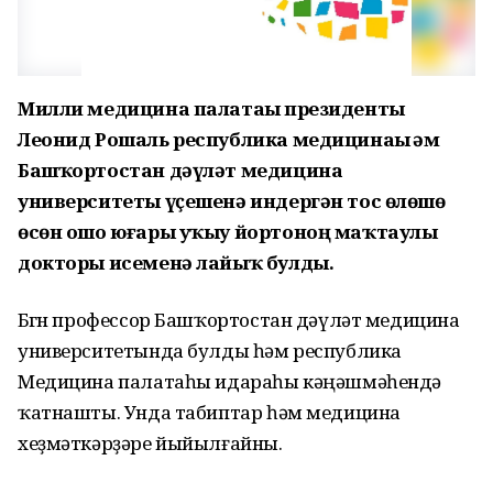
Милли медицина палатаһы президенты
Леонид Рошаль республика медицинаһы һәм
Башҡортостан дәүләт медицина
университеты үҫешенә индергән тос өлөшө
өсөн ошо юғары уҡыу йортоноң маҡтаулы
докторы исеменә лайыҡ булды.
Бөгөн профессор Башҡортостан дәүләт медицина
университетында булды һәм республика
Медицина палатаһы идараһы кәңәшмәһендә
ҡатнашты. Унда табиптар һәм медицина
хеҙмәткәрҙәре йыйылғайны.