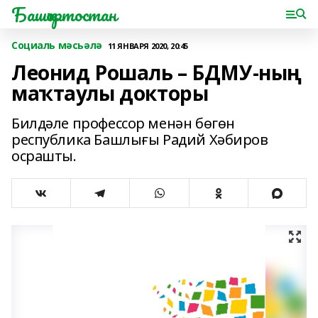
Башҡортостан
Социаль мәсьәлә
11 ЯНВАРЯ 2020, 20:45
Леонид Рошаль – БДМУ-ның
маҡтаулы докторы
Билдәле профессор менән бөгөн
республика Башлығы Радий Хәбиров
осрашты.