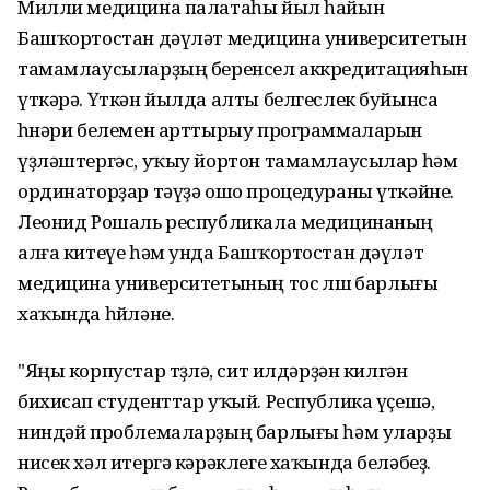
Милли медицина палатаһы йыл һайын
Башҡортостан дәүләт медицина университетын
тамамлаусыларҙың беренсел аккредитацияһын
үткәрә. Үткән йылда алты белгеслек буйынса
һөнәри белемен арттырыу программаларын
үҙләштергәс, уҡыу йортон тамамлаусылар һәм
ординаторҙар тәүҙә ошо процедураны үткәйне.
Леонид Рошаль республикала медицинаның
алға китеүе һәм унда Башҡортостан дәүләт
медицина университетының тос өлөшө барлығы
хаҡында һөйләне.
"Яңы корпустар төҙөлә, сит илдәрҙән килгән
бихисап студенттар уҡый. Республика үҫешә,
ниндәй проблемаларҙың барлығы һәм уларҙы
нисек хәл итергә кәрәклеге хаҡында беләбеҙ.