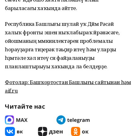
барыласағы хаҡында әйтте.
Республика Башлығы шулай уҡ Дөйөм Рәсәй
халыҡ фронты эшен ныҡлабыраҡ өйрәнәсәге,
ойошманың мөмкинлектәрен проблемалы
һорауҙарға тиҙерәк тәьҫир итеү һәм уларҙы
һөҙөмтәле хәл итеү өсөн файҙаланыуҙы
планлаштырыуы хаҡында ла белдерҙе.
Фотолар: Башҡортостан Башлығы сайтынан һәм
aif.ru
Читайте нас