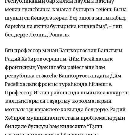
Республиканың бар халҡы һаулыҡ һаҡлау
менән тулыһынса ҡәнәғәт булырға тейеш. Бына
шуның өсөн йәшәргә кәрәк. Беҙ ошоға ынтылабыҙ,
барыһы ла яҡшы булырына ышанабыҙ", – тип
белдерҙе Леонид Рошаль.
Бөгөн профессор менән Башҡортостан Башлығы
Радий Хәбиров осрашты. Дөйөм Рәсәй халыҡ
фронтының Үҙәк штабы рәйестәше һәм
республика етәксеһе Башҡортостандағы Дөйөм
Рәсәй халыҡ фронты тураһында һөйләште.
Профессор Иглин районында шыйыҡса көнкүреш
ҡалдыҡтары өсөн таҙартыу ҡоролмаларын
мотлаҡ төҙөү кәрәклеге хаҡында белдерҙе. Радий
Хәбиров муниципалитеттағы проблемаларҙың
билдәле булыуы һәм киләсәктә “Төҙөлөш
сәғәте”ндә ошо хаҡта һөйләшеү алып