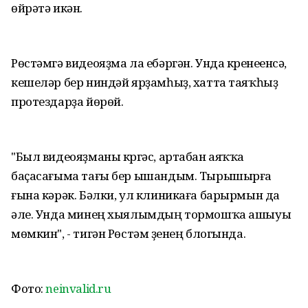
өйрәтә икән.
Рөстәмгә видеояҙма ла ебәргән. Унда күренеүенсә,
кешеләр бер ниндәй ярҙамһыҙ, хатта таяҡһыҙ
протездарҙа йөрөй.
"Был видеояҙманы күргәс, артабан аяҡҡа
баҫасағыма тағы бер ышандым. Тырышырға
ғына кәрәк. Бәлки, ул клиникаға барырмын да
әле. Унда минең хыялымдың тормошҡа ашыуы
мөмкин", - тигән Рөстәм үҙенең блогында.
Фото:
neinvalid.ru