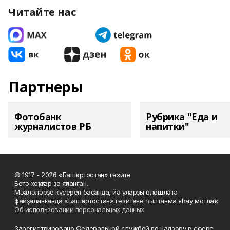
Читайте нас
Партнеры
Фотобанк
Рубрика "Еда и
журналистов РБ
напитки"
© 1917 - 2026 «Башҡортостан» гәзите.
Бөтә хоҡуҡтар ҙа яҡланған.
Мәҡәләләрҙе күсереп баҫҡанда, йә уларҙы өлөшләтә
файҙаланғанда «Башҡортостан» гәзитенә һылтанма яһау мотлаҡ.
Об использовании персональных данных
Зарегистрировано Федеральной службой по надзору в сфере