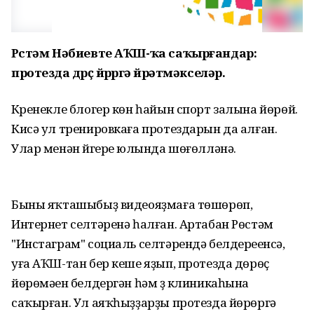
Рөстәм Нәбиевте АҠШ-ҡа саҡырғандар:
протезда дөрөҫ йөрөргә өйрәтмәкселәр.
Күренекле блогер көн һайын спорт залына йөрөй.
Кисә ул тренировкаға протездарын да алған.
Улар менән йүгереү юлында шөғөлләнә.
Быны яҡташыбыҙ видеояҙмаға төшөрөп,
Интернет селтәренә һалған. Артабан Рөстәм
"Инстаграм" социаль селтәрендә белдереүенсә,
уға АҠШ-тан бер кеше яҙып, протезда дөрөҫ
йөрөмәүен белдергән һәм үҙ клиникаһына
саҡырған. Ул аяҡһыҙҙарҙы протезда йөрөргә