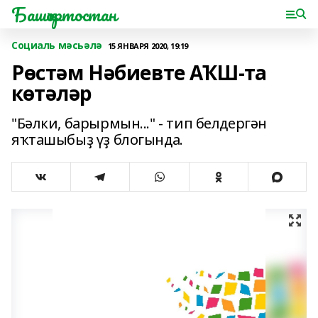
Башҡортостан
Социаль мәсьәлә
15 ЯНВАРЯ 2020, 19:19
Рөстәм Нәбиевте АҠШ-та
көтәләр
"Бәлки, барырмын..." - тип белдергән
яҡташыбыҙ үҙ блогында.