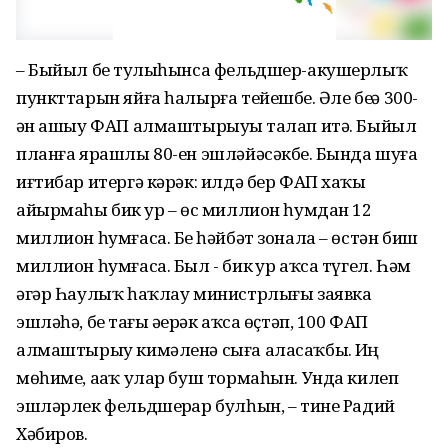
– Быйыл беҙ тулыһынса фельдшер-акушерлыҡ
пункттарын яйға һалырға тейешбеҙ. Әле беҙҙә 300-
ҙән ашыу ФАП алмаштырыуҙы талап итә. Быйыл
планға ярашлы 80-ен эшләйәсәкбеҙ. Бында шуға
иғтибар итергә кәрәк: илдә бер ФАП хаҡы
айырмаһы бик ҙур – өс миллион һумдан 12
миллион һумғаса. Беҙ һәйбәт зонала – өстән биш
миллион һумғаса. Был - бик ҙур аҡса түгел. Һәм
әгәр Һаулыҡ һаҡлау министрлығы заявка
эшләһә, беҙ тағы әҙерәк аҡса өҫтәп, 100 ФАП
алмаштырыу кимәленә сыға аласаҡбыҙ. Иң
мөһиме, аҙаҡ улар буш тормаһын. Унда килеп
эшләрлек фельдшерҙар булһын, – тине Радий
Хәбиров.