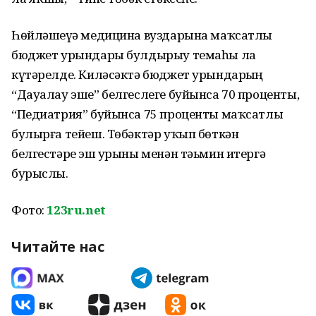
Һөйләшеүҙә медицина вуздарына маҡсатлы
бюджет урындары булдырыу темаһы ла
күтәрелде. Киләсәктә бюджет урындарҙың
“Дауалау эше” белгеслеге буйынса 70 проценты,
“Педиатрия” буйынса 75 проценты маҡсатлы
булырға тейеш. Төбәктәр уҡып бөткән
белгестәрҙе эш урыны менән тәьмин итергә
бурыслы.
Фото:
123ru.net
Читайте нас