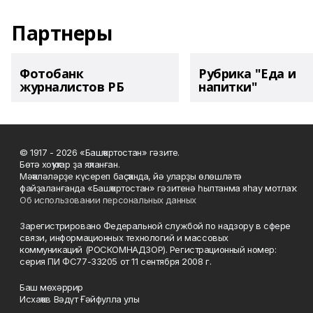
Партнеры
Фотобанк
Рубрика "Еда и
журналистов РБ
напитки"
© 1917 - 2026 «Башҡортостан» гәзите.
Бөтә хоҡуҡтар ҙа яҡланған.
Мәҡәләләрҙе күсереп баҫҡанда, йә уларҙы өлөшләтә
файҙаланғанда «Башҡортостан» гәзитенә һылтанма яһау мотлаҡ.
Об использовании персональных данных
Зарегистрировано Федеральной службой по надзору в сфере
связи, информационных технологий и массовых
коммуникаций (РОСКОМНАДЗОР). Регистрационный номер:
серия ПИ ФС77-33205 от 11 сентября 2008 г.
Баш мөхәррир
Исхаҡов Вәдүт Ғәйфулла улы