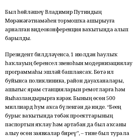
Был һөйләшеү Владимир Путиндың
Мөрәжәғәтнамәһен тормошҡа ашырыуға
арналған видеоконференция ваҡытында алып
барылды.
Президент билдләүенсә, 1 июлдән һаулыҡ
һаҡлауҙың беренсел звеноһын модернизациялау
программаһы эшләй башлаясаҡ. Бөтә ил
буйынса поликлиника, район дауаханалары,
ашығыс ярҙам станцияларын ремотларға һәм
йыһазландырырға кәрәк. Бының өсөн 500
миллиард һум аҡса бүленгән дә инде. “Беҙҙең
бурыс ваҡытында төбәк проекттарының
паспортын яҡлау һәм артабан да был аҡсаны
алыу өсөн заявкалар биреү”, – тине был турала