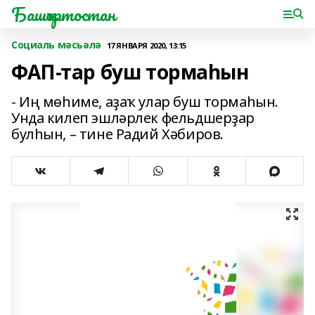
Башҡортостан
Социаль мәсьәлә
17 ЯНВАРЯ 2020, 13:15
ФАП-тар буш тормаһын
- Иң мөһиме, аҙаҡ улар буш тормаһын.
Унда килеп эшләрлек фельдшерҙар
булһын, – тине Радий Хәбиров.