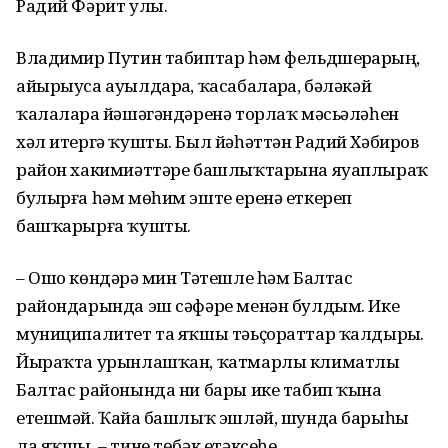
Радий Фәрит улы.
Владимир Путин табиптар һәм фельдшерҙарҙың,
айырыуса ауылдарҙа, ҡасабаларҙа, бәләкәй
ҡалаларҙа йәшәгәндәренә торлаҡ мәсьәләһен
хәл итергә ҡушты. Был йәһәттән Радий Хәбиров
район хакимиәттәре башлыҡтарына яуаплыраҡ
булырға һәм мөһим эште еренә еткереп
башҡарырға ҡушты.
– Ошо көндәрҙә мин Тәтешле һәм Балтас
райондарында эш сәфәре менән булдым. Ике
муниципалитет та яҡшы тәьҫораттар ҡалдырҙы.
Йыраҡта урынлашҡан, ҡатмарлы климатлы
Балтас районында ни бары ике табип ҡына
етешмәй. Ҡайҙа башлыҡ эшләй, шунда барыһы
ла яҡшы, – тине төбәк етәксеһе.