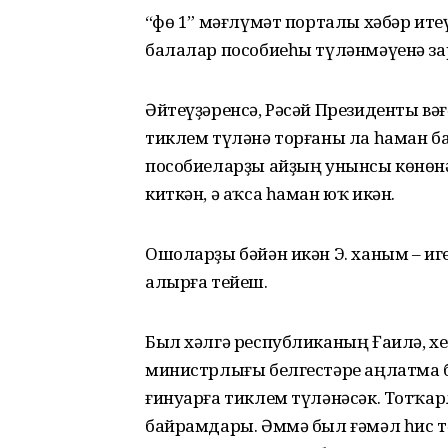
“Өфө 1” мәғлүмәт порталы хәбәр итеү
балалар пособиеһы түләнмәүенә за
Әйтеүҙәренсә, Рәсәй Президенты вә
тиклем түләнә торғаны ла һаман ба
пособиеларҙы айҙың унынсы көнөнә
киткән, ә аҡса һаман юҡ икән.
Ошоларҙы бәйән икән Э. ханым – иг
алырға тейеш.
Был хәлгә республиканың Ғаилә, х
министрлығы белгестәре аңлатма б
ғинуарға тиклем түләнәсәк. Тотҡа
байрамдары. Әммә был ғәмәл һис 