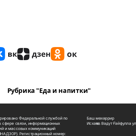
Рубрика "Еда и напитки"
рировано Федеральной службой по
Баш мөхәррир
в сфере связи, информационных
Исхаҡов Вәдүт Ғәйфулла у
ий и массовых коммуникаций
НАДЗОР). Регистрационный номер: