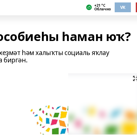
+21 °С
VK
Облачно
особиеһы һаман юҡ?
 хеҙмәт һәм халыҡты социаль яҡлау
 биргән.