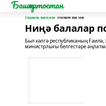
Башҡортостан
Социаль мәсьәлә
17 ЯНВАРЯ 2020, 10:00
Ниңә балалар п
Был хәлгә республиканың Ғаилә,
министрлығы белгестәре аңлатма