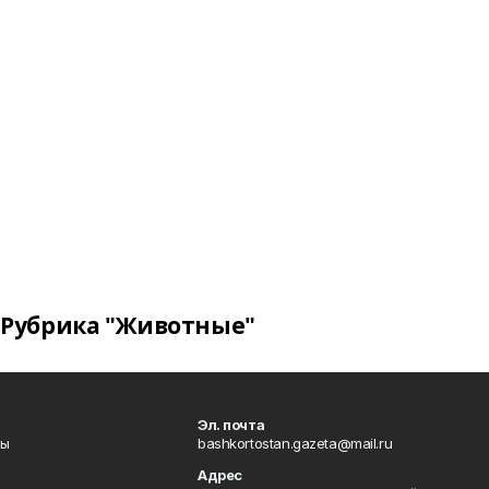
Рубрика "Животные"
Эл. почта
лы
bashkortostan.gazeta@mail.ru
Адрес