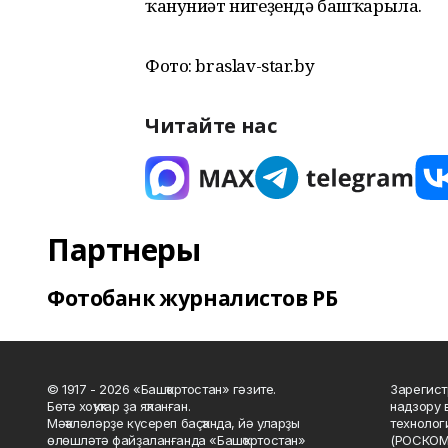
ҡануниәт нигеҙендә башҡарыла.
Фото: braslav-star.by
Читайте нас
Партнеры
Фотобанк журналистов РБ
© 1917 - 2026 «Башҡортостан» гәзите.
Зарегист
Бөтә хоҡуҡтар ҙа яҡланған.
надзору 
Мәҡәләләрҙе күсереп баҫҡанда, йә уларҙы
технолог
өлөшләтә файҙаланғанда «Башҡортостан»
(РОСКОМ