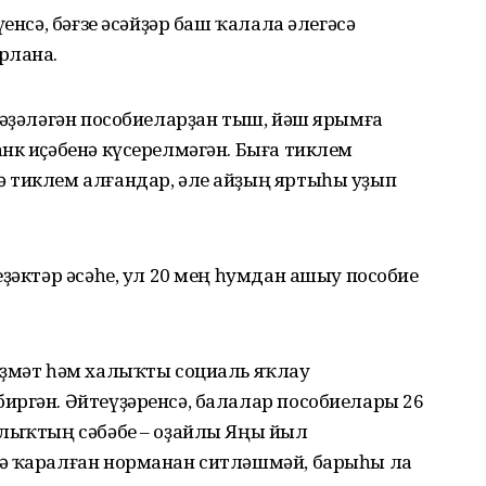
енсә, бәғзе әсәйҙәр баш ҡалала әлегәсә
рлана.
ғәҙәләгән пособиеларҙан тыш, йәш ярымға
нк иҫәбенә күсерелмәгән. Быға тиклем
 тиклем алғандар, әле айҙың яртыһы уҙып
еҙәктәр әсәһе, ул 20 мең һумдан ашыу пособие
еҙмәт һәм халыҡты социаль яҡлау
иргән. Әйтеүҙәренсә, балалар пособиелары 26
рлыҡтың сәбәбе – оҙайлы Яңы йыл
тә ҡаралған норманан ситләшмәй, барыһы ла