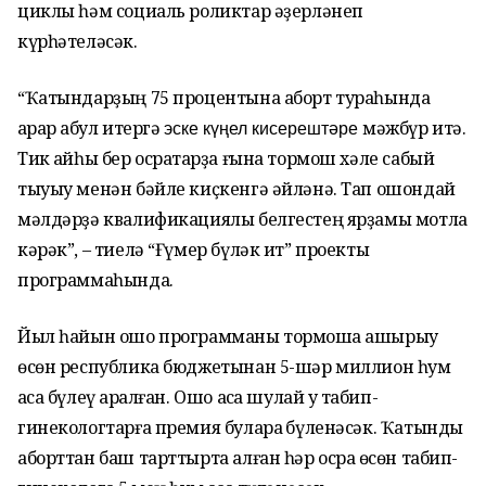
циклы һәм социаль роликтар әҙерләнеп
күрһәтеләсәк.
“Ҡатындарҙың 75 процентына аборт тураһында
ҡарар ҡабул итергә
мәжбүр итә.
эске күңел кисерештәре
Тик ҡайһы бер осраҡтарҙа ғына тормош хәле сабый
тыуыу менән бәйле киҫкенгә әйләнә. Тап ошондай
мәлдәрҙә квалификациялы белгестең ярҙамы мотлаҡ
кәрәк”, – тиелә “Ғүмер бүләк ит” проекты
программаһында.
Йыл һайын ошо программаны тормошҡа ашырыу
өсөн республика бюджетынан 5-шәр миллион һум
аҡса бүлеү ҡаралған. Ошо аҡса шулай уҡ табип-
гинекологтарға премия булараҡ бүленәсәк. Ҡатынды
аборттан баш тарттырта алған һәр осраҡ өсөн табип-