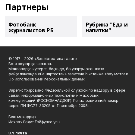
Партнеры
Фотобанк
Рубрика "Еда и
журналистов РБ
напитки"
© 1917 - 2026 «Башҡортостан» гәзите.
Бөтә хоҡуҡтар ҙа яҡланған.
Мәҡәләләрҙе күсереп баҫҡанда, йә уларҙы өлөшләтә
файҙаланғанда «Башҡортостан» гәзитенә һылтанма яһау мотлаҡ.
Об использовании персональных данных
Зарегистрировано Федеральной службой по надзору в сфере
связи, информационных технологий и массовых
коммуникаций (РОСКОМНАДЗОР). Регистрационный номер:
серия ПИ ФС77-33205 от 11 сентября 2008 г.
Баш мөхәррир
Исхаҡов Вәдүт Ғәйфулла улы
Эл. почта