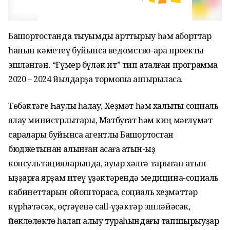
Башҡортостанда тыуымды арттырыу һәм аборттар
һанын кәметеү буйынса ведомство-ара проекты
эшләнгән. “Ғүмер бүләк ит” тип аталған программа
2020 – 2024 йылдарҙа тормошҡа ашырыласаҡ.
Төбәктәге Һаулыҡ һаҡлау, Хеҙмәт һәм халыҡты социаль
яҡлау министрлыҡтары, Матбуғат һәм киң мәғлүмәт
саралары буйынса агентлыҡ Башҡортостан
бюджетынан алынған аҡсаға ҡатын-ҡыҙ
консультацияларында, ауыр хәлгә тарыған ҡатын-
ҡыҙҙарға ярҙам итеү үҙәктәрендә медицина-социаль
кабинеттарын ойошторасаҡ, социаль хеҙмәттәр
күрһәтәсәк, өҫтәүенә call-үҙәктәр эшләйәсәк,
йөклөлөктө һаҡлап ҡалыу тураһындағы тапшырыуҙар