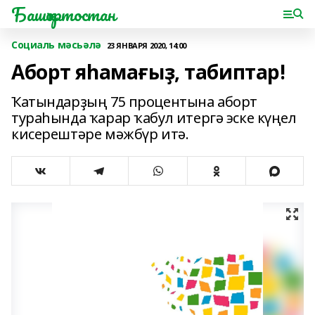
Башҡортостан
Социаль мәсьәлә
23 ЯНВАРЯ 2020, 14:00
Аборт яһамағыҙ, табиптар!
Ҡатындарҙың 75 процентына аборт
тураһында ҡарар ҡабул итергә эске күңел
кисерештәре мәжбүр итә.