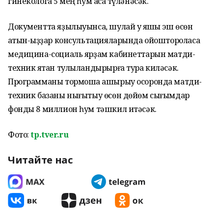
гинекологҡа 5 мең һум аҡса түләнәсәк.
Документта яҙылыуынса, шулай уҡ яҡшы эш өсөн
ҡатын-ҡыҙҙар консультацияларында ойоштороласаҡ
медицина-социаль ярҙам кабинеттарын матди-
техник яҡтан тулыландырырға тура киләсәк.
Программаны тормошҡа ашырыу осоронда матди-
техник базаны нығытыу өсөн дөйөм сығымдар
фонды 8 миллион һум тәшкил итәсәк.
Фото:
tp.tver.ru
Читайте нас