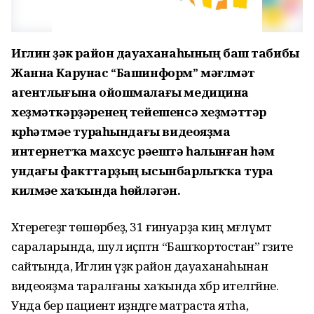
Иглин үҙәк район дауаханаһының баш табибы
Жанна Карунас “Башинформ” мәғлүмәт
агентлығына ойошмалағы медицина
хеҙмәткәрҙәренең тейешенсә хеҙмәттәр
күрһәтмәүе тураһындағы видеояҙма
интернетҡа махсус рәүештә һалынған һәм
ундағы факттарҙың ысынбарлыҡҡа тура
килмәүе хаҡында һөйләгән.
Хәтерегеҙгә төшөрәбеҙ, 31 ғинуарҙа киң мәғлүмәт
сараларында, шул иҫәптән “Башҡортостан” гәзите
сайтында, Иглин үҙәк район дауаханаһынан
видеояҙма таралғаны хаҡында хәбәр ителгәйне.
Унда бер пациент иҙәндәге матраста ятһа,