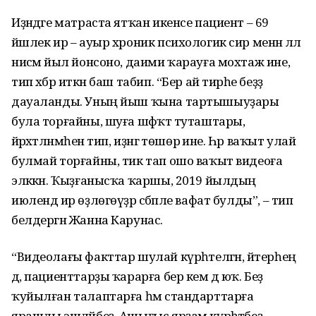
Иҙәндәге матраста ятҡан икенсе пациент – 69
йәшлек ир – ауыр хроник психологик сир менән әллә
нисәмә йыл йонсоно, даими ҡарауға мохтаж ине,
тип хәбәр иткән баш табип. “Бер ай тирәһе беҙҙә
дауаланды. Уның йыш ҡына тартышыуҙары
була торғайны, шуға шәфҡәт туташтары,
йәрәхәтләнмәһен тип, иҙәнгә төшөрә ине. Һәр ваҡыт улай
булмай торғайны, тик тап ошо ваҡыт видеоға
эләккән. Ҡыҙғанысҡа ҡаршы, 2019 йылдың
июлендә ир өҙлөгөүҙәр сәбәпле вафат булды”, – тип
белдергән Жанна Карунас.
“Видеолағы факттар шулай күрһәтелгән, әйтерһең
дә, пациенттарҙы ҡарарға бер кем дә юҡ. Беҙ
ҡуйылған талаптарға һәм стандарттарға
ярашлы эшләйбеҙ. Ашығыс ярҙам күрһәтәбеҙ,