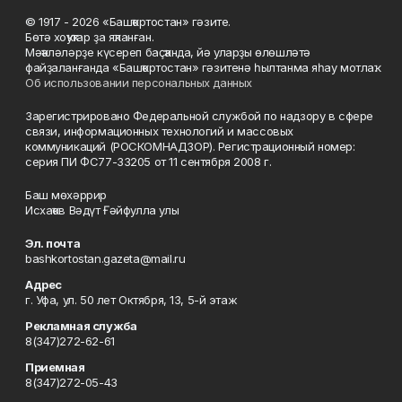
© 1917 - 2026 «Башҡортостан» гәзите.
Бөтә хоҡуҡтар ҙа яҡланған.
Мәҡәләләрҙе күсереп баҫҡанда, йә уларҙы өлөшләтә
файҙаланғанда «Башҡортостан» гәзитенә һылтанма яһау мотлаҡ.
Об использовании персональных данных
Зарегистрировано Федеральной службой по надзору в сфере
связи, информационных технологий и массовых
коммуникаций (РОСКОМНАДЗОР). Регистрационный номер:
серия ПИ ФС77-33205 от 11 сентября 2008 г.
Баш мөхәррир
Исхаҡов Вәдүт Ғәйфулла улы
Эл. почта
bashkortostan.gazeta@mail.ru
Адрес
г. Уфа, ул. 50 лет Октября, 13, 5-й этаж
Рекламная служба
8(347)272-62-61
Приемная
8(347)272-05-43