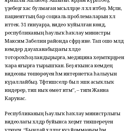
үҙебеҙгә хас булмаған мәсьәләләрҙе лә хәл итәбеҙ. Мәҫәлән,
пациенттың бар социаль проблемаларын хәл
иттек. 31 ғинуарҙа, видео ҡуйылған көндә,
республиканың һаулыҡ һаҡлау министры
Максим Забелин районда сәфәрҙә ине. Тап ошо мәлдә
кемдер дауаханабыҙҙағы хәлде
тотороҡһоҙландырырға, медицина хеҙмәткәрҙәренә
ҡара яғырға тырышҡан. Беҙ яҡынса кемдең
видеоны төшөрөүен һәм интернетҡа һалыуын
күҙаллайбыҙ. Тәфтишселәр был эшкә асыҡлыҡ
индерер, тип ныҡ өмөт итәм”, – тигән Жанна
Карунас.
Республиканың Һаулыҡ һаҡлау министрлығы
видеолағы хәлдәр буйынса хеҙмәт тикшереүен
үткәргән. “Бындай хәлдәргә күҙ йомманым һәм