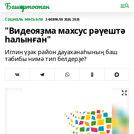
Башҡортостан
Социаль мәсьәлә
3 ФЕВРАЛЯ 2020, 20:35
"Видеояҙма махсус рәүештә
һалынған"
Иглин үҙәк район дауаханаһының баш
табибы нимә тип белдерҙе?