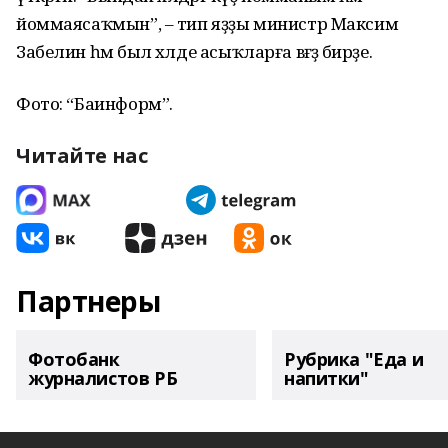
йоммаясаҡмын”, – тип яҙҙы министр Максим
Забелин һәм был хәлде асыҡларға вәғәҙә бирҙе.
Фото: “Баинформ”.
Читайте нас
Партнеры
Фотобанк
Рубрика "Еда и
журналистов РБ
напитки"