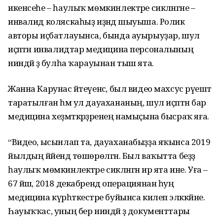
икенсеһе – һаулыҡ мөмкинлектәре сикләнгәне –
инвалид коляскаһыҙ иҙәндә шыуыша. Ролик
авторы иҫбатлауынса, бында ауырыуҙар, шул
иҫәптән инвалидтар медицина персоналының
ниндәй ҙә булһа ҡарауынан тыш ята.
Жанна Карунас әйтеүенсә, был видео махсус рәүештә
таратылған һәм ул дауахананың, шул иҫәптән бар
медицина хеҙмәткәрҙәренең намыҫына бысраҡ яға.
“Видео, ысынлап та, дауаханабыҙҙа яҡынса 2019
йылдың йәйендә төшөрөлгән. Был ваҡытта беҙҙә
һаулыҡ мөмкинлектәре сикләнгән ир ята ине. Уға –
67 йәш, 2018 декабрендә операциянан һуң
медицина күрһәткестәре буйынса килеп эләккәйне.
Һауыҡҡас, уның бер ниндәй ҙә документтары