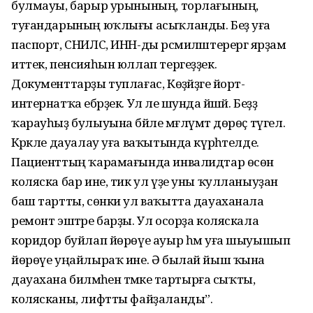
булмауы, барыр урынының, торлағының,
туғандарының юҡлығы асыҡланды. Беҙ уға
паспорт, СНИЛС, ИНН-ды рәсмиләштерергә ярҙам
иттек, пенсияһын юллап тергеҙҙек.
Документтарҙы туплағас, Көҙәйҙәге йорт-
интернатҡа ебәрҙек. Ул әле шунда йәшәй. Беҙҙә
ҡарауһыҙ булыуына бәйле мәғлүмәт дөрөҫ түгел.
Кәрәкле дауалау уға ваҡытында күрһәтелде.
Пациенттың ҡарамағында инвалидтар өсөн
коляска бар ине, тик ул үҙе уны ҡулланыуҙан
баш тартты, сөнки ул ваҡытта дауаханала
ремонт эштәре барҙы. Ул осорҙа коляскала
коридор буйлап йөрөүе ауыр һәм уға шыуышып
йөрөүе уңайлыраҡ ине. Ә былай йыш ҡына
дауахана биләмәһенә тәмәке тартырға сыҡты,
колясканы, лифтты файҙаланды”.