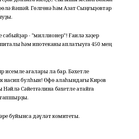
фөлә йәшәй. Гөлгөнә һәм Азат Сыңғыҙовтар
ыуҙы.
сабыйҙар - "миллионер"! Ғаилә хәҙер
апиталы һәм ипотеканы ҡаплатыуға 450 мең
р исемле ағалары ла бар. Бәхетле
к насип булһын! Өфө ҡалаһындағы Киров
 Нәйлә Сәйетғәлина бәхетле атайға
 тапшырҙы.
әре буйынса дәүләт комитеты.