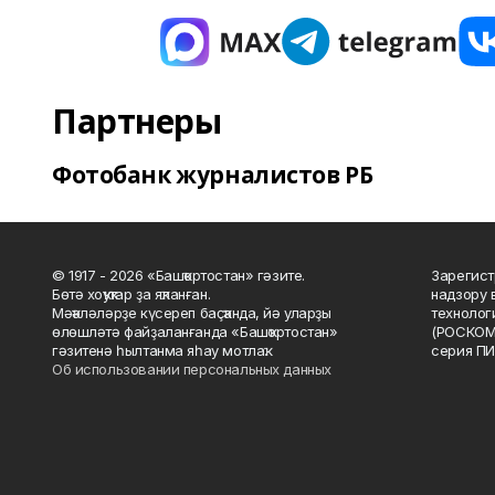
Партнеры
Фотобанк журналистов РБ
© 1917 - 2026 «Башҡортостан» гәзите.
Зарегист
Бөтә хоҡуҡтар ҙа яҡланған.
надзору 
Мәҡәләләрҙе күсереп баҫҡанда, йә уларҙы
технолог
өлөшләтә файҙаланғанда «Башҡортостан»
(РОСКОМ
гәзитенә һылтанма яһау мотлаҡ.
серия ПИ
Об использовании персональных данных