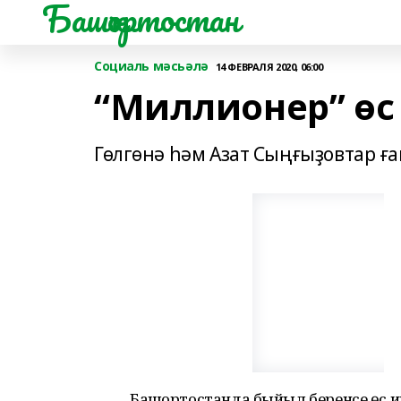
Башҡортостан
Социаль мәсьәлә
14 ФЕВРАЛЯ 2020, 06:00
“Миллионер” өс 
Гөлгөнә һәм Азат Сыңғыҙовтар ға
Башҡортостанда быйыл беренсе өс и