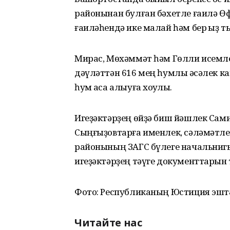
районынан булған бәхетле ғаилә Ө
ғаиләһендә ике малай һәм бер ҡыҙ т
Мирас, Мөхәммәт һәм Гөлли исемле 
дәүләттән 616 мең һумлыҡ әсәлек к
һум аҡса алыуға хоҡуҡлы.
Игеҙәктәрҙең өйҙә биш йәшлек Сами
Сыңғыҙовтарға именлек, сәләмәтле
районының ЗАГС бүлеге начальнигы
игеҙәктәрҙең тәүге документтарын
Фото: Республиканың Юстиция эшт
Читайте нас