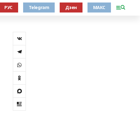
РУС
Telegram
Дзен
МАКС