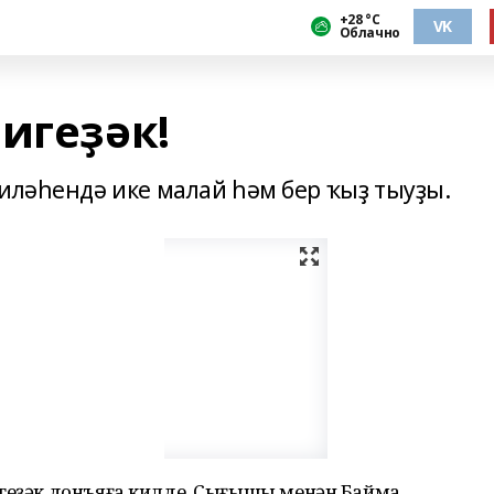
+28 °С
VK
Облачно
игеҙәк!
иләһендә ике малай һәм бер ҡыҙ тыуҙы.
геҙәк донъяға килде. Сығышы менән Баймаҡ