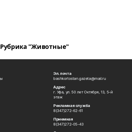
Рубрика "Животные"
Эл. почта
лы
bashkortostan.gazeta@mail.ru
Адрес
г. Уфа, ул. 50 лет Октября, 13, 5-й
этаж
Рекламная служба
8(347)272-62-61
Приемная
8(347)272-05-43