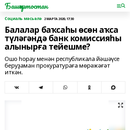
Башҡортостан
Социаль мәсьәлә
2 МАРТА 2020, 17:30
Балалар баҡсаһы өсөн аҡса
түләгәндә банк комиссияһы
алынырға тейешме?
Ошо һорау менән республикала йәшәүсе
беруҙаман прокуратураға мөрәжәғәт
иткән.