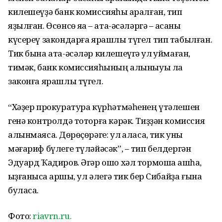
килешеүҙә банк комиссияһы ҡаралған, тип
яҙылған. Өсөнсө яҡҡа – ата-әсәләргә – аҡсаны
күсереү закондарға ярашлы түгел тип табылған.
Тик бына ата-әсәләр килешеүгә ҡул ҡуймаған,
тимәк, банк комиссияһының алыныуы ла
законға ярашлы түгел.
“Хәҙер прокуратура күрһәтмәһенең үтәлешен
генә контролдә тоторға кәрәк. Тиҙҙән комиссия
алынмаясаҡ. Дөрөҫөрәге: ул ҡаласаҡ, тик уны
мәғариф бүлеге түләйәсәк”, – тип белдергән
Эдуард Ҡадиров. Әгәр ошо хәл тормошҡа ашһа,
ҡыҙғанысҡа ҡаршы, ул әлегә тик бер Сибайҙа ғына
буласаҡ.
Фото:
riavrn.ru.