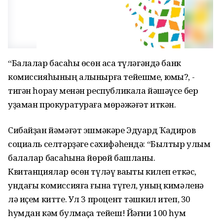
“Балалар баҡсаһы өсөн аҡса түләгәндә банк
комиссияһының алынырға тейешме, юҡмы?, -
тигән һорау менән республикала йәшәүсе бер
уҙаман прокуратураға мөрәжәғәт иткән.
Сибайҙан йәмәғәт эшмәкәре Эдуард Ҡадиров
социаль селтәрҙәге сәхифәһендә: “Былтыр улым
балалар баҡсаһына йөрөй башланы.
Квитанциялар өсөн түләү ваҡыты килеп еткәс,
ундағы комиссияға ғына түгел, уның кимәленә
лә иҫем китте. Ул 3 процент тәшкил итеп, 30
һумдан кәм булмаҫҡа тейеш! Йәғни 100 һум