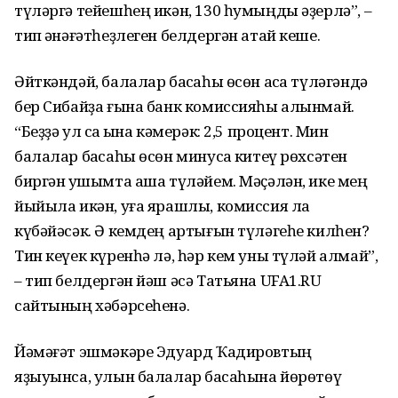
түләргә тейешһең икән, 130 һумыңды әҙерлә”, –
тип ҡәнәғәтһеҙлеген белдергән атай кеше.
Әйткәндәй, балалар баҡсаһы өсөн аҡса түләгәндә
бер Сибайҙа ғына банк комиссияһы алынмай.
“Беҙҙә ул саҡ ҡына кәмерәк: 2,5 процент. Мин
балалар баҡсаһы өсөн минусҡа китеү рөхсәтен
биргән ҡушымта аша түләйем. Мәҫәлән, ике мең
йыйыла икән, уға ярашлы, комиссия ла
күбәйәсәк. Ә кемдең артығын түләгеһе килһен?
Тин кеүек күренһә лә, һәр кем уны түләй алмай”,
– тип белдергән йәш әсә Татьяна UFA1.RU
сайтының хәбәрсеһенә.
Йәмәғәт эшмәкәре Эдуард Ҡадировтың
яҙыуынса, улын балалар баҡсаһына йөрөтөү