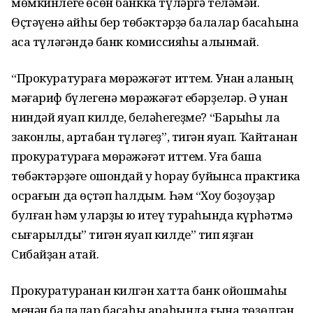
мөмкинлеге өсөн банкка түләргә теләмәй.
Өҫтәүенә ҡайһы бер төбәктәрҙә балалар баҡсаһына
аҡса түләгәндә банк комиссияһы алынмай.
“Прокуратураға мөрәжәғәт иттем. Унан ҡаланың
мәғариф бүлегенә мөрәжәғәт ебәрҙеләр. Ә унан
ниндәй яуап килде, беләһегеҙме? “Барыһы ла
законлы, артабан түләгеҙ”, тигән яуап. Ҡайтанан
прокуратураға мөрәжәғәт иттем. Уға башҡа
төбәктәрҙәге ошондай уҡ һорау буйынса практика
осрағын да өҫтәп һалдым. Һәм “Хоҡуҡ боҙоуҙар
булған һәм уларҙы юҡ итеү тураһында күрһәтмә
сығарылды” тигән яуап килде” тип яҙған
Сибайҙан атай.
Прокуратуранан килгән хатта банк ойошмаһы
менән балалар баҡсаһы араһында ғына төҙөлгән