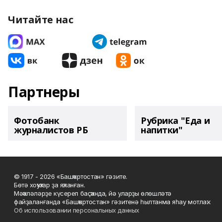
Читайте нас
Партнеры
Фотобанк
Рубрика "Еда и
журналистов РБ
напитки"
© 1917 - 2026 «Башҡортостан» гәзите.
Бөтә хоҡуҡтар ҙа яҡланған.
Мәҡәләләрҙе күсереп баҫҡанда, йә уларҙы өлөшләтә
файҙаланғанда «Башҡортостан» гәзитенә һылтанма яһау мотлаҡ.
Об использовании персональных данных