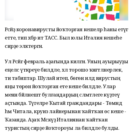
Рәсәйҙә коронавирусты йоҡторған кешеләр һаны етәүгә
етте, тип хәбәр итә ТАСС. Был юлы Италия кешеһе
сирҙе эләктергән.
Ул Рәсәйгә февраль аҙағында килгән. Уның ауырыуҙы
еңелсә үткәреүе билдәле, хәл торошо ҡәнәғәтләнерлек,
ти табиптар. Шулай итеп, бөгөн илдә вирустың
яңы төрөн йоҡторған ете кеше билдәле. Улар
менән бәйләнештә булғандарҙың сәләмәтлеге күҙәтеү
аҫтында. Тәүгеләре Ҡытай граждандары - Төмәндә
һәм Читала, круиз лайнерынан ҡайтҡан өс кеше -
Ҡазанда. Аҙаҡ Мәскәүҙә Италиянан ҡайтҡан
туристың сирҙе йоҡтороуы ла билдәле булды.