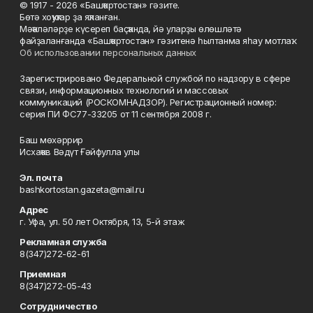
© 1917 - 2026 «Башҡортостан» гәзите.
Бөтә хоҡуҡтар ҙа яҡланған.
Мәҡәләләрҙе күсереп баҫҡанда, йә уларҙы өлөшләтә
файҙаланғанда «Башҡортостан» гәзитенә һылтанма яһау мотлаҡ.
Об использовании персональных данных
Зарегистрировано Федеральной службой по надзору в сфере
связи, информационных технологий и массовых
коммуникаций (РОСКОМНАДЗОР). Регистрационный номер:
серия ПИ ФС77-33205 от 11 сентября 2008 г.
Баш мөхәррир
Исхаҡов Вәдүт Ғәйфулла улы
Эл. почта
bashkortostan.gazeta@mail.ru
Адрес
г. Уфа, ул. 50 лет Октября, 13, 5-й этаж
Рекламная служба
8(347)272-62-61
Приемная
8(347)272-05-43
Сотрудничество