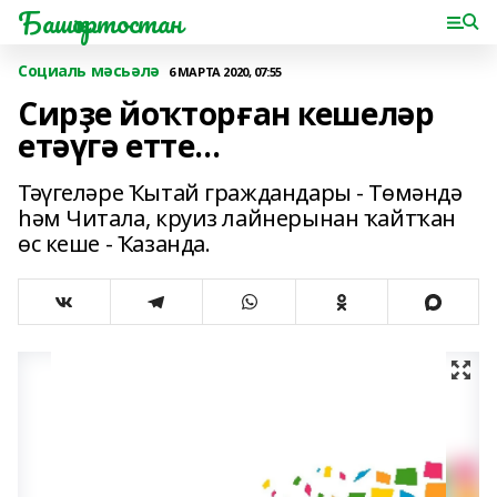
Башҡортостан
Социаль мәсьәлә
6 МАРТА 2020, 07:55
Сирҙе йоҡторған кешеләр
етәүгә етте...
Тәүгеләре Ҡытай граждандары - Төмәндә
һәм Читала, круиз лайнерынан ҡайтҡан
өс кеше - Ҡазанда.