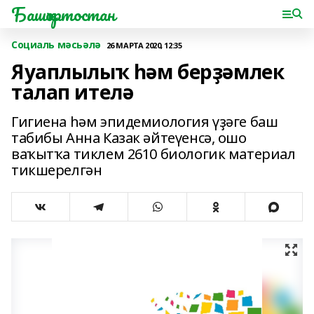
Башҡортостан
Социаль мәсьәлә
26 МАРТА 2020, 12:35
Яуаплылыҡ һәм берҙәмлек
талап ителә
Гигиена һәм эпидемиология үҙәге баш
табибы Анна Казак әйтеүенсә, ошо
ваҡытҡа тиклем 2610 биологик материал
тикшерелгән