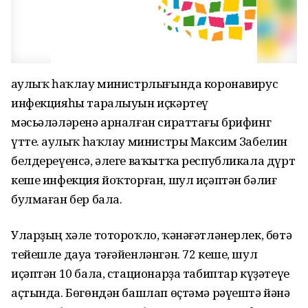
Һаулыҡ һаҡлау министрлығында коронавирус
инфекцияһы таралыуын иҫкәртеү
мәсьәләләренә арналған сираттағы брифинг
үтте. Һаулыҡ һаҡлау министры Максим Забелин
белдереүенсә, әлеге ваҡытҡа республикала дүрт
кеше инфекция йоҡторған, шул иҫәптән бәлиғ
булмаған бер бала.
Уларҙың хәле тотороҡло, ҡәнәғәтләнерлек, бөтә
тейешле дауа тәғәйенләнгән. 72 кеше, шул
иҫәптән 10 бала, стационарҙа табиптар күҙәтеүе
аҫтында. Бөгөндән башлап өҫтәмә рәүештә йәнә