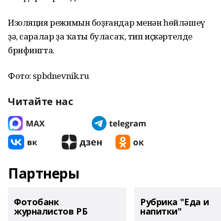
Изоляция режимын боҙғандар менән һөйләшеү
ҙә, саралар ҙа ҡаты буласаҡ, тип иҫкәртелде
брифингта.
Фото: spbdnevnik.ru
Читайте нас
Партнеры
Фотобанк
Рубрика "Еда и
журналистов РБ
напитки"