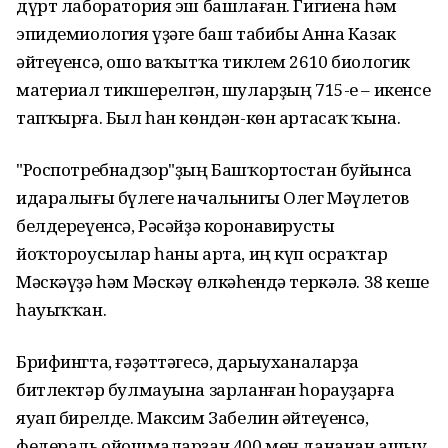
дүрт лаборатория эш башлаған. Гигиена һәм
эпидемиология үҙәге баш табибы Анна Казак
әйтеүенсә, ошо ваҡытҡа тиклем 2610 биологик
материал тикшерелгән, шуларҙың 715-е – икенсе
тапҡырға. Был һан көндән-көн артасаҡ ҡына.
"Роспотребнадзор"ҙың Башҡортостан буйынса
идаралығы бүлеге начальнигы Олег Мәүлетов
белдереүенсә, Рәсәйҙә коронавирусты
йоҡтороусылар һаны арта, иң күп осраҡтар
Мәскәүҙә һәм Мәскәү өлкәһендә теркәлә. 38 кеше
һауыҡҡан.
Брифингта, ғәҙәттәгесә, дарыуханаларҙа
битлектәр булмауына зарланған һорауҙарға
яуап бирелде. Максим Забелин әйтеүенсә,
федераль ойошмаларҙан 400 мең дананан ашыу