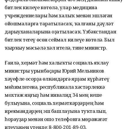
битлек килеүе көтөлә, улар медицина
учреждениелары һәм халыҡ менән эшләгән
ойошмаларға таратыласаҡ, ҡалғаны дәүләт
дарыуханаларына оҙатыласаҡ. Үзбәкстандан
битлек тегеү өсөн сеймал килеүе көтөлә. Был
ҡырҡыу мәсьәлә хәл ителә, тине министр.
Ғаилә, хеҙмәт һәм халыҡты социаль яҡлау
министры урынбаҫары Юрий Мельников
хәүефле осорҙа өлкәндәргә ярҙам күрһәтеү
мөһимлегенә, республикала хәстәрлеккә
мохтаж яңғыҙ һәм инвалид 34 мең кеше
булыуына, социаль хеҙмәткәрҙәрҙең һәм
ирекмәндәрҙең эш башлауына туҡталып,
һорауҙар менән ошо телефонға мөрәжәғәт
итеүҙәрен үтенде: 8-800-201-89-03.