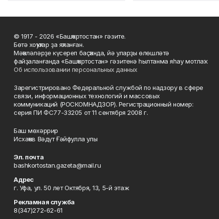
© 1917 - 2026 «Башҡортостан» гәзите.
Бөтә хоҡуҡтар ҙа яҡланған.
Мәҡәләләрҙе күсереп баҫҡанда, йә уларҙы өлөшләтә
файҙаланғанда «Башҡортостан» гәзитенә һылтанма яһау мотлаҡ.
Об использовании персональных данных
Зарегистрировано Федеральной службой по надзору в сфере
связи, информационных технологий и массовых
коммуникаций (РОСКОМНАДЗОР). Регистрационный номер:
серия ПИ ФС77-33205 от 11 сентября 2008 г.
Баш мөхәррир
Исхаҡов Вәдүт Ғәйфулла улы
Эл. почта
bashkortostan.gazeta@mail.ru
Адрес
г. Уфа, ул. 50 лет Октября, 13, 5-й этаж
Рекламная служба
8(347)272-62-61