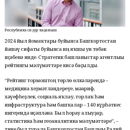
Республика өсөн ҙур ҡаҙаныш
2024 йыл йомғаҡтары буйынса Башҡортостан
йәшәү сифаты буйынса иң яҡшы ун төбәк
иҫәбенә инде. Стратегик башланғыстар агентлығы
рейтингы мәғлүмәттәре кисә баҫылды.
“Рейтинг тормоштоң төрлө өлкәләрендә –
медицина хеҙмәтләндереүе, мәғариф,
хәүефһеҙлек, социаль яҡлау, торлаҡ һәм
инфраструктура һәм башҡалар – 140 күрһәткес
нигеҙендә иҫәпләнә. Был һорау алыуҙар,
статистика һәм геоаналитика мәғлүмәттәре”, –
тине был турала Башҡортостан Башлығы Радий