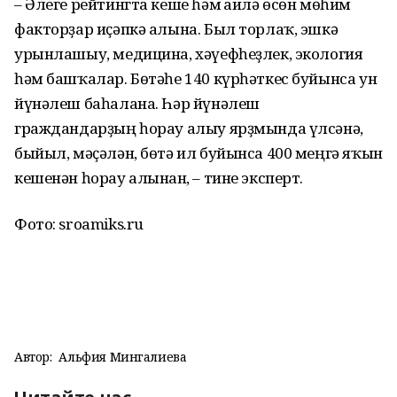
– Әлеге рейтингта кеше һәм ғаилә өсөн мөһим
факторҙар иҫәпкә алына. Был торлаҡ, эшкә
урынлашыу, медицина, хәүефһеҙлек, экология
һәм башҡалар. Бөтәһе 140 күрһәткес буйынса ун
йүнәлеш баһалана. Һәр йүнәлеш
граждандарҙың һорау алыу ярҙмында үлсәнә,
быйыл, мәҫәлән, бөтә ил буйынса 400 меңгә яҡын
кешенән һорау алынған, – тине эксперт.
Фото: sroamiks.ru
Автор:
Альфия Мингалиева