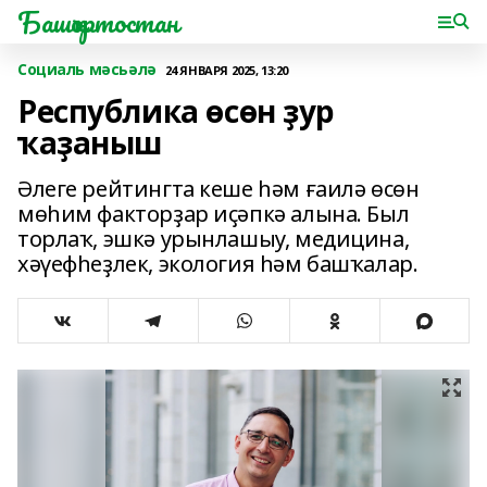
Башҡортостан
Социаль мәсьәлә
24 ЯНВАРЯ 2025, 13:20
Республика өсөн ҙур
ҡаҙаныш
Әлеге рейтингта кеше һәм ғаилә өсөн
мөһим факторҙар иҫәпкә алына. Был
торлаҡ, эшкә урынлашыу, медицина,
хәүефһеҙлек, экология һәм башҡалар.