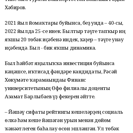
Хәбиров.
2021 йыл йомғаҡтары буйынса, беҙ унда – 40-сы,
2022 йылда 25-се инек. Былтыр тәүге тапҡыр иң
яҡшы 20 төбәк иҫәбенә индек, хәҙер – тәүге унау
иҫәбендә. Был - бик яҡшы динамика.
Был һәйбәт яңылыҡҡа инвестиция буйынса
кәңәшсе, иҡтисад фәндәре кандидаты, Рәсәй
Хөкүмәте ҡарамағындағы Финанс
университетының Өфө филиалы доценты
Азамат Барлыбаев үҙ фекерен әйтте.
– Йәшәү сифаты рейтингы кешеләрҙең социаль
өлкә һәм кеше йәшәгән урын менән дөйөм
ҡәнәғәтлеген баһалау өсөн эшләнгән. Ул төбәк