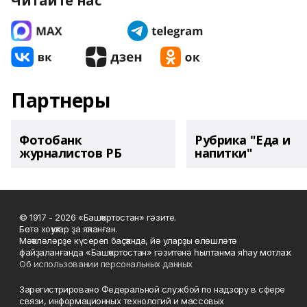
Читайте нас
Партнеры
Фотобанк
Рубрика "Еда и
журналистов РБ
напитки"
© 1917 - 2026 «Башҡортостан» гәзите.
Бөтә хоҡуҡтар ҙа яҡланған.
Мәҡәләләрҙе күсереп баҫҡанда, йә уларҙы өлөшләтә
файҙаланғанда «Башҡортостан» гәзитенә һылтанма яһау мотлаҡ.
Об использовании персональных данных
Зарегистрировано Федеральной службой по надзору в сфере
связи, информационных технологий и массовых