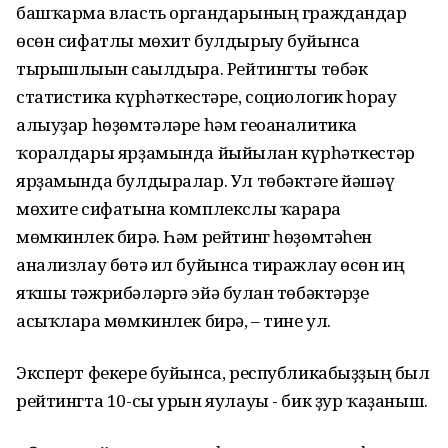
башҡарма власть органдарының граждандар
өсөн сифатлы мөхит булдырыу буйынса
тырышлығын сағылдыра. Рейтингты төбәк
статистика күрһәткестәре, социологик һорау
алыуҙар һөҙөмтәләре һәм геоаналитика
ҡоралдары ярҙамында йыйылған күрһәткестәр
ярҙамында булдыралар. Ул төбәктәге йәшәү
мөхите сифатына комплекслы ҡарарға
мөмкинлек бирә. Һәм рейтинг һөҙөмтәһен
анализлау бөтә ил буйынса тиражлау өсөн иң
яҡшы тәжрибәләргә эйә булған төбәктәрҙе
асыҡларға мөмкинлек бирә, – тине ул.
Эксперт фекере буйынса, республикабыҙҙың был
рейтингта 10-сы урын яулауы - бик ҙур ҡаҙаныш.