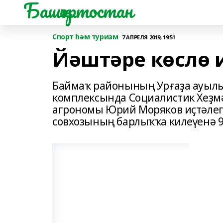
Башҡортостан
Спорт һәм туризм
7 АПРЕЛЯ 2019, 19:51
Йәштәре көслө и
Баймаҡ районының Урғаҙа ауылы
комплексында Социалистик Хеҙмә
агрономы Юрий Моряков иҫтәлег
совхозының барлыҡҡа килеүенә 9