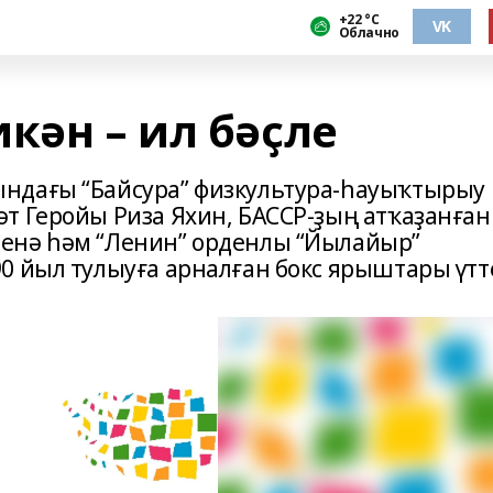
+22 °С
VK
Облачно
кән – ил бәҫле
ндағы “Байсура” физкультура-һауыҡтырыу
т Геройы Риза Яхин, БАССР-ҙың атҡаҙанған
енә һәм “Ленин” орденлы “Йылайыр”
0 йыл тулыуға арналған бокс ярыштары үтт