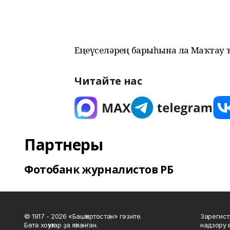
Еңеүселәрҙең барыһына ла Маҡтау 
Читайте нас
Партнеры
Фотобанк журналистов РБ
© 1917 - 2026 «Башҡортостан» гәзите.
Зарегист
Бөтә хоҡуҡтар ҙа яҡланған.
надзору 