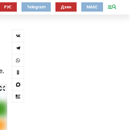
РУС
Telegram
Дзен
МАКС
е.