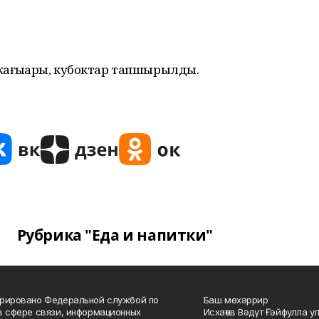
ҡағыҙҙары, кубоктар тапшырылды.
Рубрика "Еда и напитки"
рировано Федеральной службой по
Баш мөхәррир
в сфере связи, информационных
Исхаҡов Вәдүт Ғәйфулла у