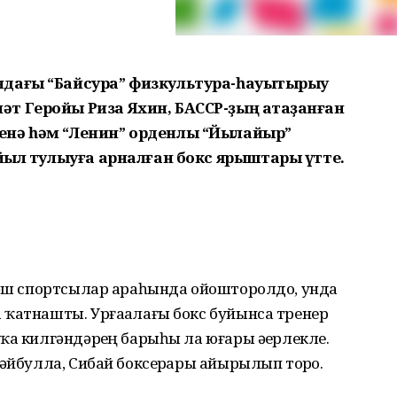
дағы “Байсура” физкультура-һауыҡтырыу
т Геройы Риза Яхин, БАССР-ҙың атҡаҙанған
енә һәм “Ленин” орденлы “Йылайыр”
 йыл тулыуға арналған бокс ярыштары үтте.
 йәш спортсылар араһында ойошторолдо, унда
 ҡатнашты. Урғаҙалағы бокс буйынса тренер
ҡа килгәндәрҙең барыһы ла юғары әҙерлекле.
әйбулла, Сибай боксерҙары айырылып торҙо.