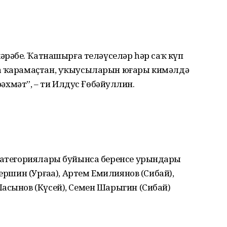
әрәбеҙ. Ҡатнашырға теләүселәр һәр саҡ күп
ға ҡарамаҫтан, уҡыусыларын юғары кимәлдә
рәхмәт”, – ти Илдус Ғөбәйҙуллин.
категориялары буйынса беренсе урындарҙы
ершин (Урғаҙа), Артем Емилиянов (Сибай),
асынов (Күсей), Семен Шарыгин (Сибай)