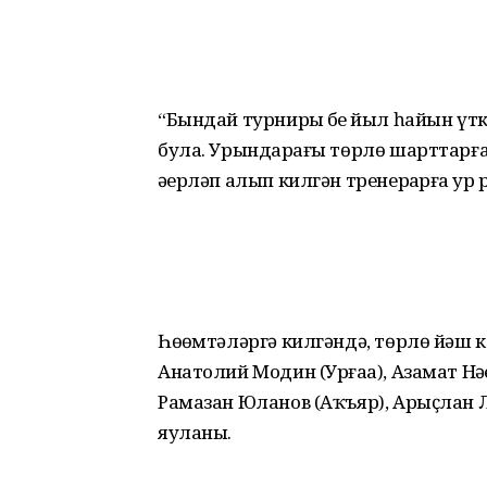
“Бындай турнирҙы беҙ йыл һайын үтк
була. Урындарҙағы төрлө шарттар
әҙерләп алып килгән тренерҙарға ҙур 
Һөҙөмтәләргә килгәндә, төрлө йәш 
Анатолий Модин (Урғаҙа), Азамат Нәҙ
Рамазан Юланов (Аҡъяр), Арыҫлан Л
яуланы.