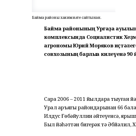
Баймаҡ районы хакимиәте сайтынан.
Баймаҡ районының Урғаҙа ауылын
комплексында Социалистик Хеҙмә
агрономы Юрий Моряков иҫтәлег
совхозының барлыҡҡа килеүенә 90
Сара 2006 – 2011 йылдарҙа тыуған
Урал аръяғы райондарынан 66 бала
Илдус Ғөбәйҙуллин әйтеүенсә, ярыш
Был йәһәттән бигерәк тә Әбйәлил, Х