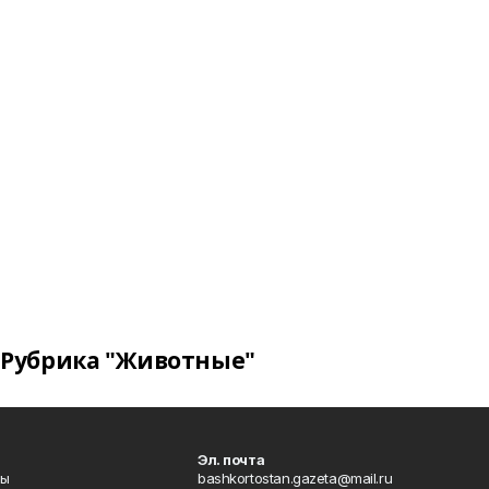
Рубрика "Животные"
Эл. почта
лы
bashkortostan.gazeta@mail.ru