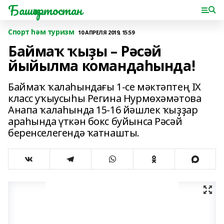
Башҡортостан
Спорт һәм туризм
10 АПРЕЛЯ 2019, 15:59
Баймаҡ ҡыҙы – Рәсәй
йыйылма командаһында!
Баймаҡ ҡалаһындағы 1-се мәктәптең IX
класс уҡыусыһы Регина Нурмөхәмәтова
Анапа ҡалаһында 15-16 йәшлек ҡыҙҙар
араһында үткән бокс буйынса Рәсәй
беренселегендә ҡатнашты.