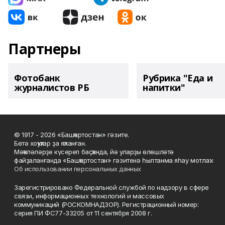
Партнеры
Фотобанк
Рубрика "Еда и
журналистов РБ
напитки"
© 1917 - 2026 «Башҡортостан» гәзите.
Бөтә хоҡуҡтар ҙа яҡланған.
Мәҡәләләрҙе күсереп баҫҡанда, йә уларҙы өлөшләтә
файҙаланғанда «Башҡортостан» гәзитенә һылтанма яһау мотлаҡ.
Об использовании персональных данных
Зарегистрировано Федеральной службой по надзору в сфере
связи, информационных технологий и массовых
коммуникаций (РОСКОМНАДЗОР). Регистрационный номер:
серия ПИ ФС77-33205 от 11 сентября 2008 г.