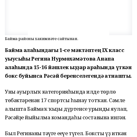
Баймаҡ районы хакимиәте сайтынан.
Баймаҡ ҡалаһындағы 1-се мәктәптең IX класс
уҡыусыһы Регина Нурмөхәмәтова Анапа
ҡалаһында 15-16 йәшлек ҡыҙҙар араһында үткән
бокс буйынса Рәсәй беренселегендә ҡатнашты.
Уның ауырлыҡ категорияһында илдең төрлө
төбәктәренән 17 спортсы һынау тотҡан. Сәмле
алышта Баймаҡ ҡыҙы дүртенсе урынды яулап,
Рәсәйҙең йыйылма командаһы составына ингән.
Был Регинаның тәүге еңеүе түгел. Боксты үҙ иткән