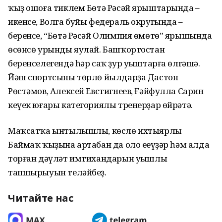
ҡыҙ ошоға тиклем Бөтә Рәсәй ярыштарында –
икенсе, Волга буйы федераль округында –
беренсе, “Бөтә Рәсәй Олимпия өмөтө” ярышында
өсөнсө урынды яулай. Башҡортостан
беренселегендә һәр саҡ ҙур уңыштарға өлгәшә.
Йәш спортсыны төрлө йылдарҙа Дастон
Рөстәмов, Алексей Евстигнеев, Ғәйфулла Сарин
кеүек юғары категориялы тренерҙар өйрәтә.
Маҡсатҡа ынтылышлы, көслө ихтыярлы
Баймаҡ ҡыҙына артабан да оло еңеүҙәр һәм алда
торған дәүләт имтихандарын уңышлы
тапшырыуын теләйбеҙ.
Читайте нас