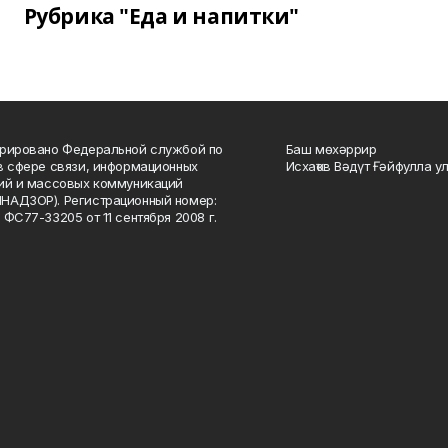
Рубрика "Еда и напитки"
рировано Федеральной службой по
Баш мөхәррир
в сфере связи, информационных
Исхаҡов Вәдүт Ғәйфулла у
ий и массовых коммуникаций
НАДЗОР). Регистрационный номер:
 ФС77-33205 от 11 сентября 2008 г.