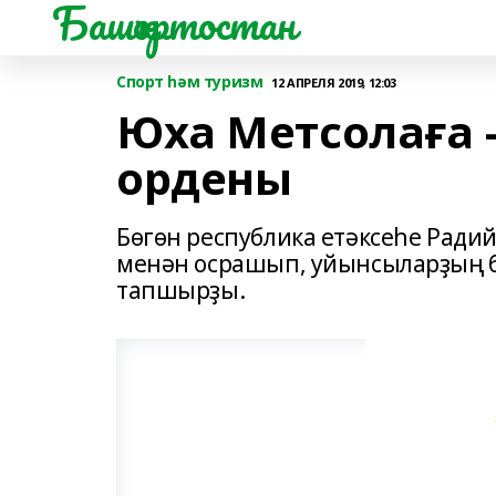
Башҡортостан
Спорт һәм туризм
12 АПРЕЛЯ 2019, 12:03
Юха Метсолаға 
ордены
Бөгөн республика етәксеһе Радий
менән осрашып, уйынсыларҙың б
тапшырҙы.