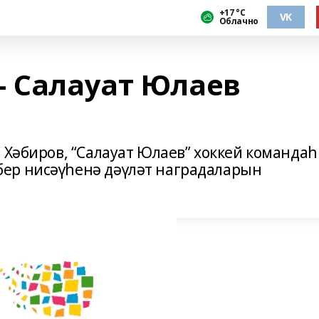
+17 °С
VK
Облачно
– Салауат Юлаев
 Хәбиров, “Салауат Юлаев” хоккей команда
ер нисәүһенә дәүләт наградаларын