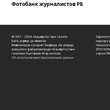
Фотобанк журналистов РБ
© 1917 - 2026 «Башҡортостан» гәзите.
Зарегист
Бөтә хоҡуҡтар ҙа яҡланған.
надзору 
Мәҡәләләрҙе күсереп баҫҡанда, йә уларҙы
технолог
өлөшләтә файҙаланғанда «Башҡортостан»
(РОСКОМ
гәзитенә һылтанма яһау мотлаҡ.
серия ПИ
Об использовании персональных данных