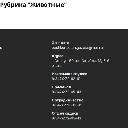
Рубрика "Животные"
Эл. почта
лы
bashkortostan.gazeta@mail.ru
Адрес
г. Уфа, ул. 50 лет Октября, 13, 5-й
этаж
Рекламная служба
8(347)272-62-61
Приемная
8(347)272-05-43
Сотрудничество
8(347) 273-83-92
Отдел кадров
8(347)272-05-43