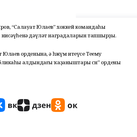
биров, “Салауат Юлаев” хоккей командаһы
 нисәүһенә дәүләт наградаларын тапшырҙы.
 Юлаев орденына, ә һөжүм итеүсе Теему
бликаһы алдындағы ҡаҙаныштары өсөн” ордены