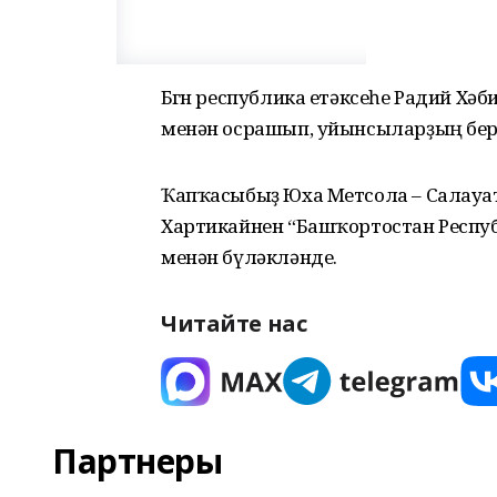
Бөгөн республика етәксеһе Радий Хә
менән осрашып, уйынсыларҙың бер
Ҡапҡасыбыҙ Юха Метсола – Салауат
Хартикайнен “Башҡортостан Респу
менән бүләкләнде.
Читайте нас
Партнеры