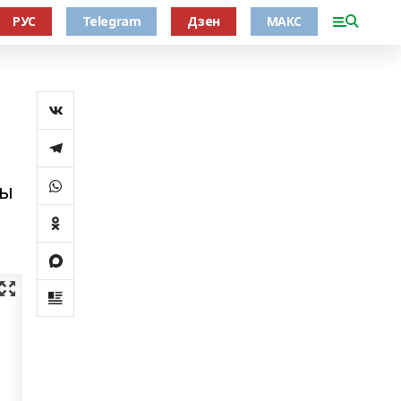
РУС
Telegram
Дзен
МАКС
һы