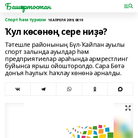
Башҡортостан
Спорт һәм туризм
18 АПРЕЛЯ 2019, 08:19
Ҡул көсөнөң сере ниҙә?
Тәтешле районының Бүл-Ҡайпан ауылы
спорт залында ауылдар һәм
предприятиелар араһында армрестлинг
буйынса ярыш ойошторолдо. Сара Бөтә
донъя һаулыҡ һаҡлау көнөнә арналды.