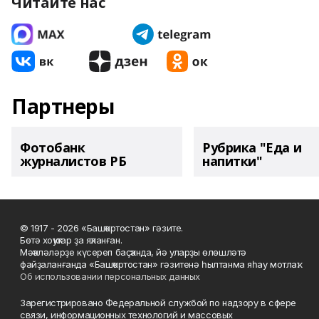
Читайте нас
Партнеры
Фотобанк
Рубрика "Еда и
журналистов РБ
напитки"
© 1917 - 2026 «Башҡортостан» гәзите.
Бөтә хоҡуҡтар ҙа яҡланған.
Мәҡәләләрҙе күсереп баҫҡанда, йә уларҙы өлөшләтә
файҙаланғанда «Башҡортостан» гәзитенә һылтанма яһау мотлаҡ.
Об использовании персональных данных
Зарегистрировано Федеральной службой по надзору в сфере
связи, информационных технологий и массовых