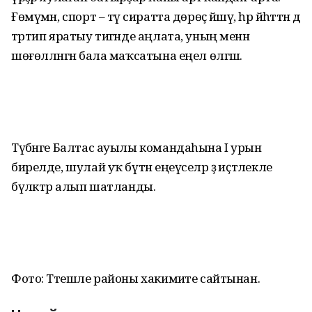
Ғөмүмән, спорт – тәү сиратта дөрөҫ йәшәү, һәр йәһәттән дә
тәртип яратыу тигәнде аңлата, уның менән
шөғөлләнгән бала маҡсатына еңел өлгәшә.
Түбәнге Балтас ауылы командаһына I урын
бирелде, шулай уҡ бүтән еңеүселәр ҙә иҫтәлекле
бүләктәр алып шатланды.
Фото: Тәтешле районы хакимиәте сайтынан.