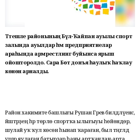
Тәтешле районының Бүл-Ҡайпан ауылы спорт
залында ауылдар һәм предприятиелар
араһында армрестлинг буйынса ярыш
ойошторолдо. Сара Бөтә донъя һаулыҡ һаҡлау
көнөнә арналды.
Район хакимиәте башлығы Рушан Гәрәев билдәләүенсә,
йәштәрҙең һәр төрлө спортҡа ылығыуы һөйөндөрә,
шулай уҡ ҡул көсөн һынап ҡараған, был тәңгәлдә
үрҙәр яулаған батырҙар һаны артҡандан-арта.