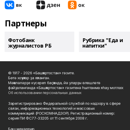
Партнеры
Фотобанк
Рубрика "Еда и
журналистов РБ
напитки"
© 1917 - 2026 «Башҡортостан» гәзите.
Бөтә хоҡуҡтар ҙа яҡланған.
Мәҡәләләрҙе күсереп баҫҡанда, йә уларҙы өлөшләтә
файҙаланғанда «Башҡортостан» гәзитенә һылтанма яһау мотлаҡ.
Об использовании персональных данных
Зарегистрировано Федеральной службой по надзору в сфере
связи, информационных технологий и массовых
коммуникаций (РОСКОМНАДЗОР). Регистрационный номер:
серия ПИ ФС77-33205 от 11 сентября 2008 г.
Баш мөхәррир