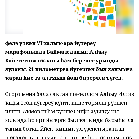
Өфөлә үткән VI халыҡ-ара йүгереү
марафонында Баймаҡ данын Алһыу
Байегетова яҡланы һәм беренсе урынды
яуланы. 21 километрға йүгергән был ханымға
ҡарап һис тә алтмыш йәш бирерлек түгел.
Спорт менән бала саҡтан шөғөлләнгән Алһыу Илгиз
ҡыҙы өсөн йүгереү күптән инде тормош рәүешенә
әйләнгән. Аҡморон һәм күрше Сәйғәфәр ауылдары
юлында һәр иртә йүгергән был ҡатынды барыһы ла
танып бөткән. Йәйен-ҡышын ул үҙенең яратҡан
шөғөлөн ташламай. Йәш, дәртле, һәр саҡ тормошҡа