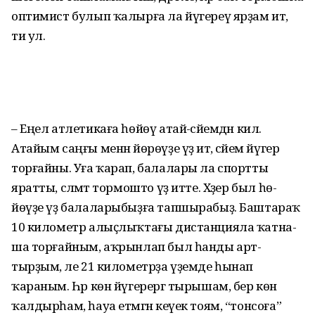
оптимист булып ҡалырға ла йүгереү ярҙам итә,
ти ул.
– Еңел атлетикаға һөйөү атай-әсәйемдән килә.
Атайым саңғы ме­нән йөрөүҙе үҙ итә, әсәйем йү­герә
торғайны. Уға ҡарап, балалары ла спортты
яратты, сәләмәт тормошто үҙ итте. Хәҙер был һө­
йөүҙе үҙ балала­рыбыҙға тапшы­рабыҙ. Баштараҡ
10 километр алыҫ­лыҡтағы дистанцияла ҡатна­
ша торғайным, аҡрынлап был һан­ды арт­
тырҙым, әле 21 кило­метрҙа үҙемде һынап
ҡараным. Һәр көн йүгерергә тырышам, бер көн
ҡалдырһам, һауа етмәгән кеүек тоям, “тонсоға”