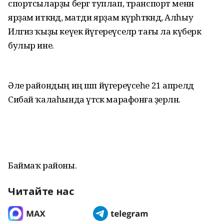
спортсыларҙы бергә туплап, транспорт менән
ярҙам иткәндә, матди ярҙам күрһәткәндә, Алһыу
Илгиз ҡыҙы кеүек йүгереүселәр тағы ла күберәк
булыр ине.
Әле райондың иң шәп йүге­реүсеһе 21 апрелдә
Сибай ҡалаһында үтәсәк мара­фонға әҙерләнә.
Баймаҡ районы.
Читайте нас