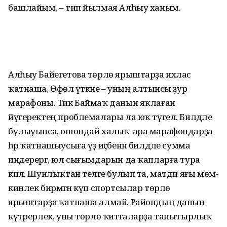
башлайым, – тип йылмая Алһыу ханым.
Алһыу Байегетова төрлө ярыштарҙа ихлас
ҡатнаша, Өфөлә үткәне – уның алтынсы ҙур
марафоны. Тик Баймаҡ данын яҡлаған
йүгеректең проблемалары ла юҡ түгел. Билдәле
булы­уынса, ошондай халыҡ-ара марафондарҙа
һәр ҡатна­шыу­сыға үҙ иҫәбенән билдәле сумма
индерергә, юл сығымдарын да ҡап­ларға тура
килә. Шунлыҡтан те­ләге булып та, матди яғы мөм­
кинлек бирмәгән күп спортсылар төрлө
ярыштарҙа ҡатнаша алмай. Райондың данын
күтәрерлек, уны төрлө ҡитғаларҙа танытырлыҡ