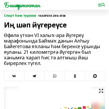
Башҡортостан
Спорт һәм туризм
19 АПРЕЛЯ 2019, 07:08
Иң шәп йүгереүсе
Өфөлә үткән VI халыҡ-ара йүгереү
марафонында Баймаҡ данын Алһыу
Байегетова яҡланы һәм беренсе урынды
яуланы. 21 километрға йүгергән был
ханымға ҡарап һис тә алтмыш йәш
бирерлек түгел.