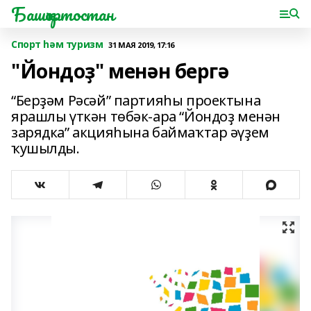
Башҡортостан
Спорт һәм туризм
31 МАЯ 2019, 17:16
"Йондоҙ" менән бергә
“Берҙәм Рәсәй” партияһы проектына
ярашлы үткән төбәк-ара “Йондоҙ менән
зарядка” акцияһына баймаҡтар әүҙем
ҡушылды.