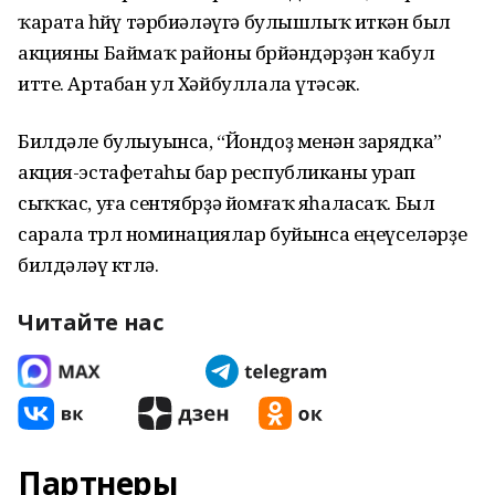
ҡарата һөйөү тәрбиәләүгә булышлыҡ иткән был
акцияны Баймаҡ районы бөрйәндәрҙән ҡабул
итте. Артабан ул Хәйбуллала үтәсәк.
Билдәле булыуынса, “Йондоҙ менән зарядка”
акция-эстафетаһы бар республиканы урап
сыҡҡас, уға сентябрҙә йомғаҡ яһаласаҡ. Был
сарала төрлө номинациялар буйынса еңеүселәрҙе
билдәләү көтөлә.
Читайте нас
Партнеры