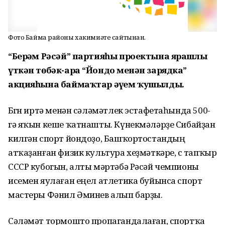
Фото Баймаҡ районы хакимиәте сайтынан.
“Берҙәм Рәсәй” партияһы проектына ярашлы
үткән төбәк-ара “Йондоҙ менән зарядка”
акцияһына баймаҡтар әүҙем ҡушылды.
Бөгөн иртә менән сәләмәтлек эстафетаһында 500-
гә яҡын кеше ҡатнашты. Күнекмәләрҙе Сибайҙан
килгән спорт йондоҙо, Башҡортостандың
атҡаҙанған физик культура хеҙмәткәре, өс тапҡыр
СССР кубогын, алты мәртәбә Рәсәй чемпионы
исемен яулаған еңел атлетика буйынса спорт
мастеры Фәнил Әминев алып барҙы.
Сәләмәт тормошто пропагандалаған, спортҡа