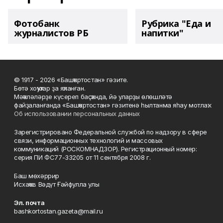
Фотобанк
Рубрика "Еда и
журналистов РБ
напитки"
© 1917 - 2026 «Башҡортостан» гәзите.
Бөтә хоҡуҡтар ҙа яҡланған.
Мәҡәләләрҙе күсереп баҫҡанда, йә уларҙы өлөшләтә
файҙаланғанда «Башҡортостан» гәзитенә һылтанма яһау мотлаҡ.
Об использовании персональных данных
Зарегистрировано Федеральной службой по надзору в сфере
связи, информационных технологий и массовых
коммуникаций (РОСКОМНАДЗОР). Регистрационный номер:
серия ПИ ФС77-33205 от 11 сентября 2008 г.
Баш мөхәррир
Исхаҡов Вәдүт Ғәйфулла улы
Эл. почта
bashkortostan.gazeta@mail.ru