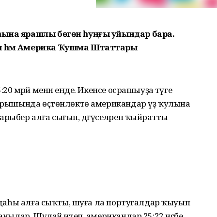
һына ярашлы бөгөн һуңғы уйындар бара.
ия һәм Америка Ҡушма Штаттары
20 мәрәй менән еңде. Икенсе осрашыуҙа тәүге
 барышында өҫтөнлөктө американдар үҙ ҡулына
рыбер алға сығып, дәғүәселәрен ҡыйратты
мандаһы алға сыҡты, шуға ла португалдар ҡыуып
манылар. Шулай итеп, американдар 25:22 иҫәбе