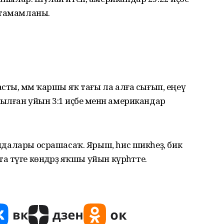
 тамамланы.
сты, әммә ҡаршы яҡ тағы ла алға сығып, еңеү
ылған уйын 3:1 иҫәбе менән американдар
мандалары осрашасаҡ. Ярыш, һис шикһеҙ, бик
а тәүге көндәрҙә яҡшы уйын күрһәтте.