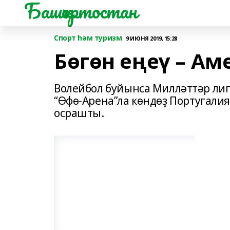
Башҡортостан
Спорт һәм туризм
9 ИЮНЯ 2019, 15:28
Бөгөн еңеү – А
Волейбол буйынса Милләттәр ли
“Өфө-Арена”ла көндөҙ Португал
осрашты.