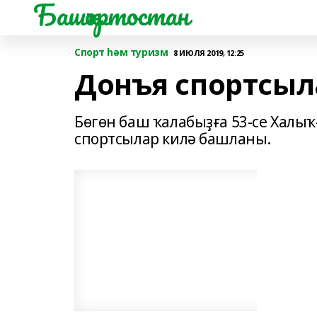
Башҡортостан
Спорт һәм туризм
8 ИЮЛЯ 2019, 12:25
Донъя спортсыл
Бөгөн баш ҡалабыҙға 53-се Халы
спортсылар килә башланы.