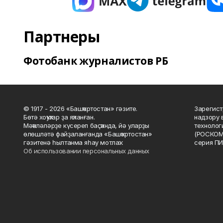
Партнеры
Фотобанк журналистов РБ
© 1917 - 2026 «Башҡортостан» гәзите.
Зарегист
Бөтә хоҡуҡтар ҙа яҡланған.
надзору 
Мәҡәләләрҙе күсереп баҫҡанда, йә уларҙы
технолог
өлөшләтә файҙаланғанда «Башҡортостан»
(РОСКОМ
гәзитенә һылтанма яһау мотлаҡ.
серия ПИ
Об использовании персональных данных