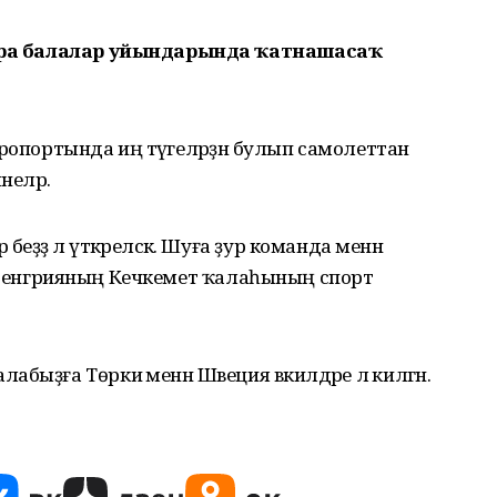
ҡ-ара балалар уйындарында ҡатнашасаҡ
 аэропортында иң тәүгеләрҙән булып самолеттан
неләр.
ҙҙә лә үткәреләсәк. Шуға ҙур команда менән
– ти Венгрияның Кечкемет ҡалаһының спорт
ыҙға Төркиә менән Швеция вәкилдәре лә килгән.