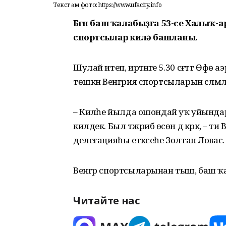
Текст һәм фото: https://www.ufacity.info
Бөгөн баш ҡалабыҙға 53-се Халы
спортсылар килә башланы.
Шулай итеп, иртәнге 5.30 сәғәттә Өфө
төшкән Венгрия спортсыларын сәләмлә
– Киләһе йылда ошондай уҡ уйындар бе
килдек. Был тәжрибә өсөн дә кәрәк, 
делегацияһы етәксеһе Золтан Ловас.
Венгр спортсыларынан тыш, баш ҡалаб
Читайте нас