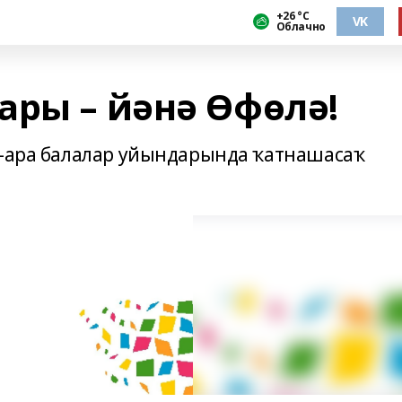
+26 °С
VK
Облачно
ары – йәнә Өфөлә!
ҡ-ара балалар уйындарында ҡатнашасаҡ