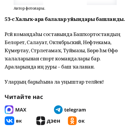
Автор фотолары.
53-сө Халыҡ-ара балалар уйындары башланды.
Рәсәй командаһы составында Башҡортостандың
Белорет, Салауат, Октябрьский, Нефтекама,
Күмертау, Стәрлетамаҡ, Туймазы, Бөрө һәм Өфө
ҡалаларынан спорт командалары бар.
Араларында иң ҙуры – баш ҡаланан.
Уларҙың барыһына ла уңыштар теләйек!
Читайте нас