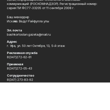
коммуникаций (РОСКОМНАДЗОР). Регистрационный номер:
серия ПИ ФС77-33205 от 11 сентября 2008 г.
Баш мөхәррир
Исхаҡов Вәдүт Ғәйфулла улы
Эл. почта
bashkortostan.gazeta@mail.ru
Адрес
г. Уфа, ул. 50 лет Октября, 13, 5-й этаж
Рекламная служба
8(347)272-62-61
Приемная
8(347)272-05-43
Сотрудничество
8(347) 273-83-92
Отдел кадров
8(347)272-05-43