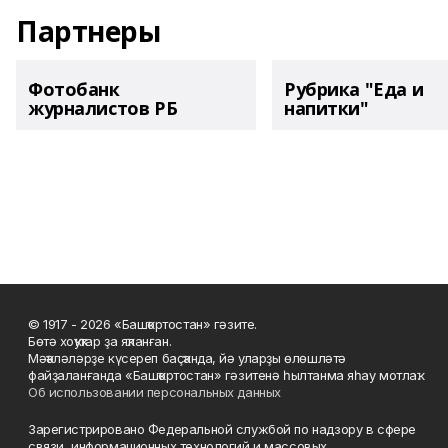
Партнеры
Фотобанк
Рубрика "Еда и
журналистов РБ
напитки"
© 1917 - 2026 «Башҡортостан» гәзите.
Бөтә хоҡуҡтар ҙа яҡланған.
Мәҡәләләрҙе күсереп баҫҡанда, йә уларҙы өлөшләтә
файҙаланғанда «Башҡортостан» гәзитенә һылтанма яһау мотлаҡ.
Об использовании персональных данных
Зарегистрировано Федеральной службой по надзору в сфере
связи, информационных технологий и массовых