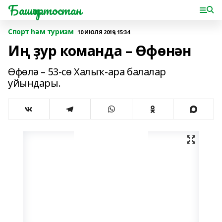
Башҡортостан
Спорт һәм туризм
10 ИЮЛЯ 2019, 15:34
Иң ҙур команда – Өфөнән
Өфөлә – 53-сө Халыҡ-ара балалар
уйындары.