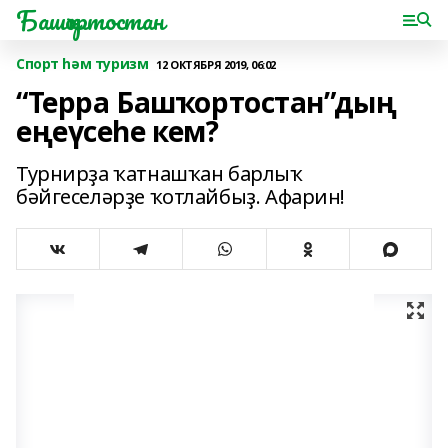
Башҡортостан
Спорт һәм туризм
12 ОКТЯБРЯ 2019, 06:02
“Терра Башҡортостан”дың
еңеүсеһе кем?
Турнирҙа ҡатнашҡан барлыҡ
бәйгеселәрҙе ҡотлайбыҙ. Афарин!