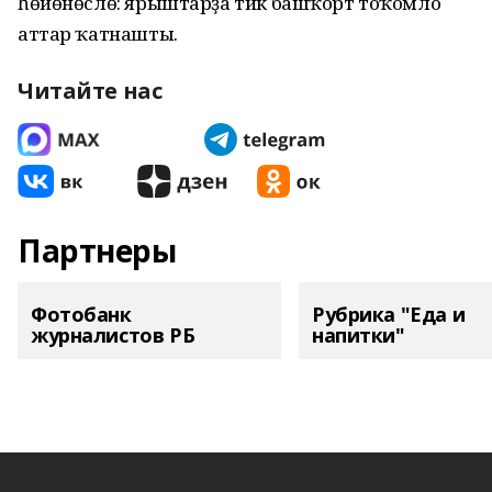
һөйөнөслө: ярыштарҙа тик башҡорт тоҡомло
аттар ҡатнашты.
Читайте нас
Партнеры
Фотобанк
Рубрика "Еда и
журналистов РБ
напитки"