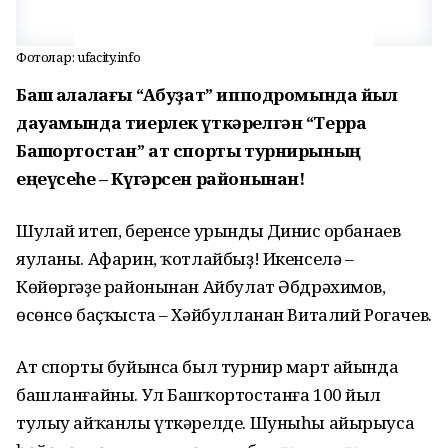
Фотолар: ufacity.info
Баш ҡалалағы “Аҡбуҙат” ипподромында йыл
дауамында тиерлек үткәрелгән “Терра
Башҡортостан” ат спорты турнирының
еңеүсеһе – Күгәрсен районынан!
Шулай итеп, беренсе урынды Динис Ҡорбанаев
яуланы. Афарин, ҡотлайбыҙ! Икенселә –
Көйөргәҙе районынан Айбулат Әбдрәхимов,
өсөнсө баҫҡыста – Хәйбулланан Виталий Рогачев.
Ат спорты буйынса был турнир март айында
башланғайны. Ул Башҡортостанға 100 йыл
тулыу айҡанлы үткәрелде. Шуныһы айырыуса