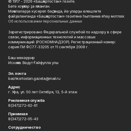
© 1917 - 2026 «Башҡортостан» гәзите.
Бөтә хоҡуҡтар ҙа яҡланған.
Мәҡәләләрҙе күсереп баҫҡанда, йә уларҙы өлөшләтә
файҙаланғанда «Башҡортостан» гәзитенә һылтанма яһау мотлаҡ.
Об использовании персональных данных
Зарегистрировано Федеральной службой по надзору в сфере
связи, информационных технологий и массовых
коммуникаций (РОСКОМНАДЗОР). Регистрационный номер:
серия ПИ ФС77-33205 от 11 сентября 2008 г.
Баш мөхәррир
Исхаҡов Вәдүт Ғәйфулла улы
Эл. почта
bashkortostan.gazeta@mail.ru
Адрес
г. Уфа, ул. 50 лет Октября, 13, 5-й этаж
Рекламная служба
8(347)272-62-61
Приемная
8(347)272-05-43
Сотрудничество