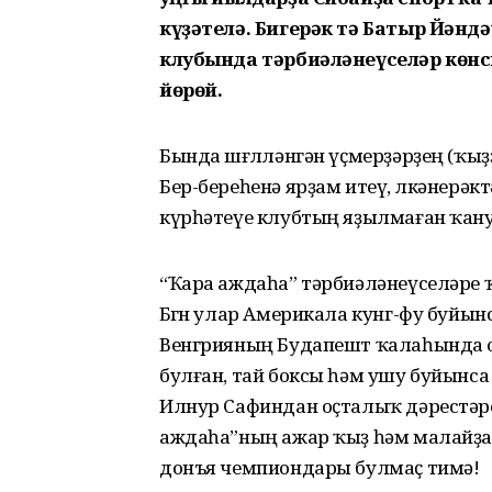
күҙәтелә. Бигерәк тә Батыр Йәнд
клубында тәрбиәләнеүселәр көнс
йөрөй.
Бында шөғөлләнгән үҫмерҙәрҙең (ҡыҙҙа
Бер-береһенә ярҙам итеү, өлкәнерәк
күрһәтеүе клубтың яҙылмаған ҡан
“Ҡара аждаһа” тәрбиәләнеүселәре
Бөгөн улар Америкала кунг-фу буйы
Венгрияның Будапешт ҡалаһында ош
булған, тай боксы һәм ушу буйынс
Илнур Сафиндан оҫталыҡ дәрестәре
аждаһа”ның ажар ҡыҙ һәм малайҙа
донъя чемпиондары булмаҫ тимә!