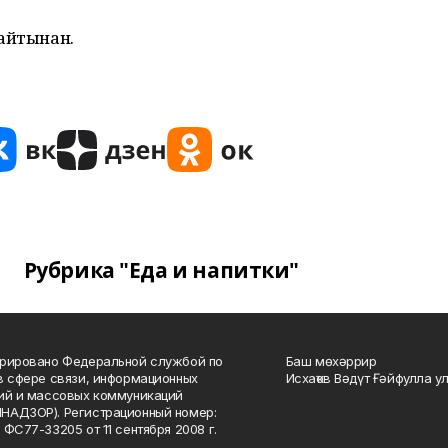
сайтынан.
Рубрика "Еда и напитки"
рировано Федеральной службой по
Баш мөхәррир
в сфере связи, информационных
Исхаҡов Вәдүт Ғәйфулла у
ий и массовых коммуникаций
НАДЗОР). Регистрационный номер:
 ФС77-33205 от 11 сентября 2008 г.