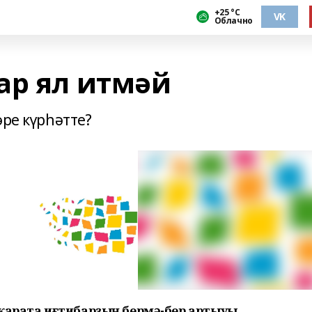
+25 °С
VK
Облачно
ар ял итмәй
әре күрһәтте?
 ҡарата иғтибарҙың бермә-бер артыуы