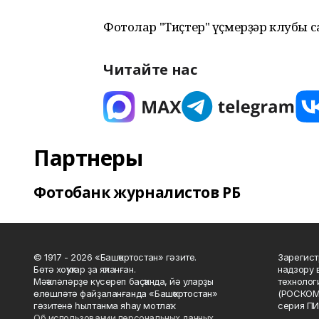
Фотолар "Тиҫтер" үҫмерҙәр клубы 
Читайте нас
Партнеры
Фотобанк журналистов РБ
© 1917 - 2026 «Башҡортостан» гәзите.
Зарегист
Бөтә хоҡуҡтар ҙа яҡланған.
надзору 
Мәҡәләләрҙе күсереп баҫҡанда, йә уларҙы
технолог
өлөшләтә файҙаланғанда «Башҡортостан»
(РОСКОМ
гәзитенә һылтанма яһау мотлаҡ.
серия ПИ
Об использовании персональных данных