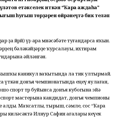
әүләтов етәкселек иткән “Ҡара аждаһа”
ығыш һуғыш төрҙәрен өйрәнеүгә бик теләп
р ҙа йөрөй) үҙ-ара мөнәсәбәте туғандарса яҡын.
тәрҙең бәләкәйҙәрҙе ҡурсалауы, ихтирам
ундарына әйләнгән.
 ҡышҡы каникул ваҡытында ла тик ултырмай.
нса үткән донъя чемпионатында еңеү яулаған,
о спорт төрө буйынса донъя кубогына эйә
а спорт мастерына кандидат, донъя чемпионы
 алды. Маҡсатлы, тырыш, сәмле, сос “Ҡара
ры киләсәктә Илнур Сафин ағалары кеүек