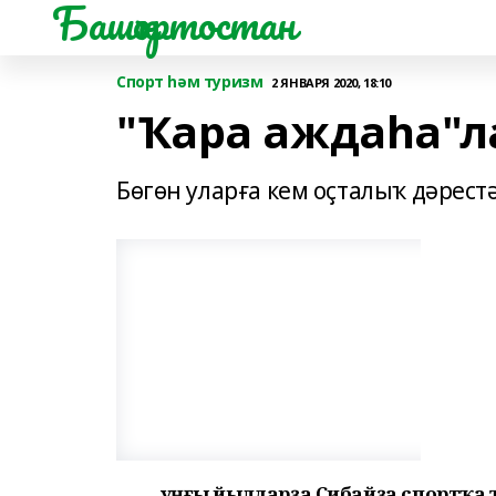
Башҡортостан
Спорт һәм туризм
2 ЯНВАРЯ 2020, 18:10
"Ҡара аждаһа"л
Бөгөн уларға кем оҫталыҡ дәрест
Һуңғы йылдарҙа Сибайҙа спортҡа