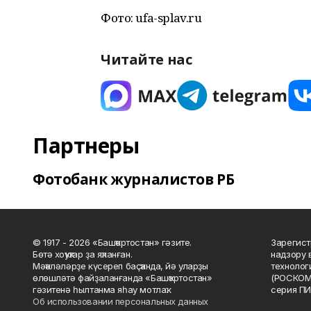
Фото: ufa-splav.ru
Читайте нас
Партнеры
Фотобанк журналистов РБ
© 1917 - 2026 «Башҡортостан» гәзите.
Зарегист
Бөтә хоҡуҡтар ҙа яҡланған.
надзору 
Мәҡәләләрҙе күсереп баҫҡанда, йә уларҙы
технолог
өлөшләтә файҙаланғанда «Башҡортостан»
(РОСКОМ
гәзитенә һылтанма яһау мотлаҡ.
серия ПИ
Об использовании персональных данных