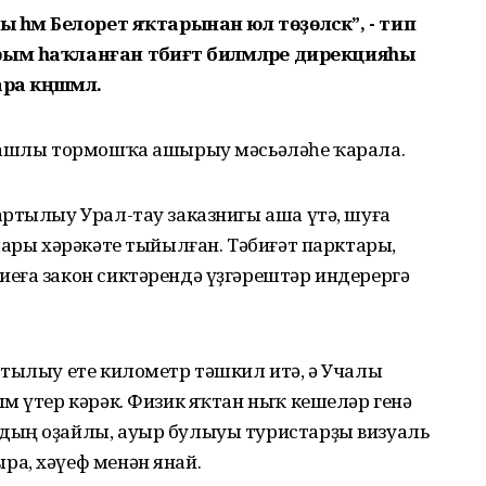
 һәм Белорет яҡтарынан юл төҙөләсәк”, - тип
м һаҡланған тәбиғәт биләмәләре дирекцияһы
а кәңәшмәлә.
ярашлы тормошҡа ашырыу мәсьәләһе ҡарала.
артылыу Урал-тау заказнигы аша үтә, шуға
лары хәрәкәте тыйылған. Тәбиғәт парктары,
еға закон сиктәрендә үҙгәрештәр индерергә
ртылыу ете километр тәшкил итә, ә Учалы
м үтер кәрәк. Физик яҡтан ныҡ кешеләр генә
дың оҙайлы, ауыр булыуы туристарҙы визуаль
а, хәүеф менән янай.