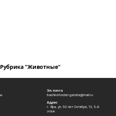
Рубрика "Животные"
Эл. почта
лы
bashkortostan.gazeta@mail.ru
Адрес
г. Уфа, ул. 50 лет Октября, 13, 5-й
этаж