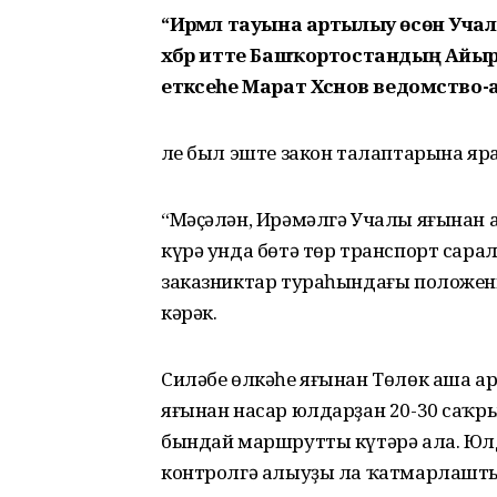
“Ирәмәл тауына артылыу өсөн Учалы
хәбәр итте Башҡортостандың Айыры
етәксеһе Марат Хәсәнов ведомство-ар
Әле был эште закон талаптарына 
“Мәҫәлән, Ирәмәлгә Учалы яғынан 
күрә унда бөтә төр транспорт сара
заказниктар тураһындағы положени
кәрәк.
Силәбе өлкәһе яғынан Төлөк аша а
яғынан насар юлдарҙан 20-30 саҡры
бындай маршрутты күтәрә ала. Юл
контролгә алыуҙы ла ҡатмарлаштыр