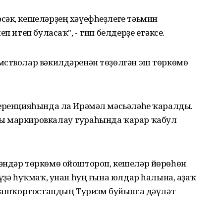
сәк, кешеләрҙең хәүефһеҙлеге тәьмин
п итеп буласаҡ", - тип белдерҙе етәксе.
мстволар вәкилдәренән төҙөлгән эш төркөмө
ференцияһында ла Ирәмәл мәсьәләһе ҡаралды.
ы маркировкалау тураһында ҡарар ҡабул
әндәр төркөмө ойоштороп, кешеләр йөрөһөн
әүҙә һуҡмаҡ, унан һуң ғына юлдар һалына, аҙаҡ
е Башҡортостандың Туризм буйынса дәүләт