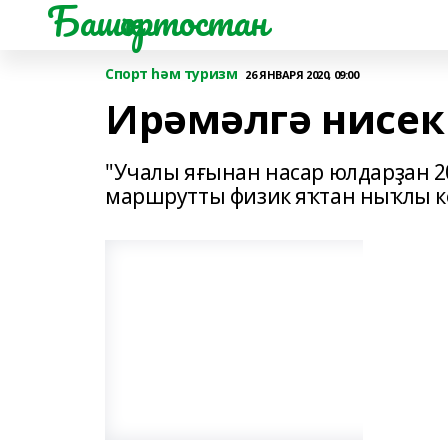
Башҡортостан
Спорт һәм туризм
26 ЯНВАРЯ 2020, 09:00
Ирәмәлгә нисе
"Учалы яғынан насар юлдарҙан 2
маршрутты физик яҡтан ныҡлы ке