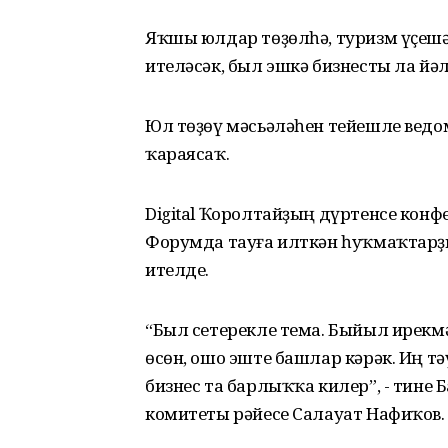
Яҡшы юлдар төҙөлһә, туризм үҫешә
ителәсәк, был эшкә бизнесты ла йәле
Юл төҙөү мәсьәләһен тейешле ведо
ҡараясаҡ.
Digital Ҡоролтайҙың дүртенсе кон
Форумда тауға илткән һуҡмаҡтарҙ
ителде.
“Был сетерекле тема. Быйыл ирекм
өсөн, ошо эште башлар кәрәк. Иң т
бизнес та барлыҡҡа килер”, - тин
комитеты рәйесе Салауат Нафиҡов.