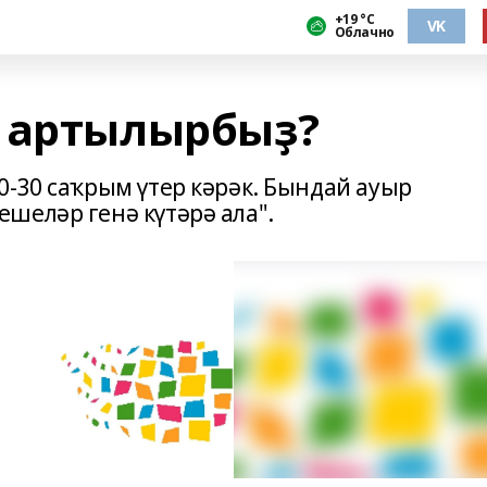
+19 °С
VK
Облачно
к артылырбыҙ?
0-30 саҡрым үтер кәрәк. Бындай ауыр
шеләр генә күтәрә ала".