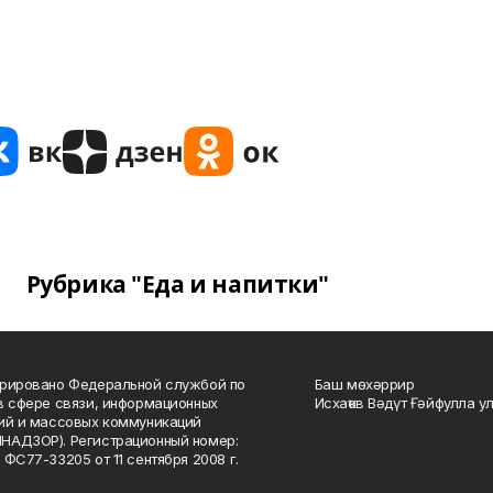
Рубрика "Еда и напитки"
рировано Федеральной службой по
Баш мөхәррир
в сфере связи, информационных
Исхаҡов Вәдүт Ғәйфулла у
ий и массовых коммуникаций
НАДЗОР). Регистрационный номер:
 ФС77-33205 от 11 сентября 2008 г.