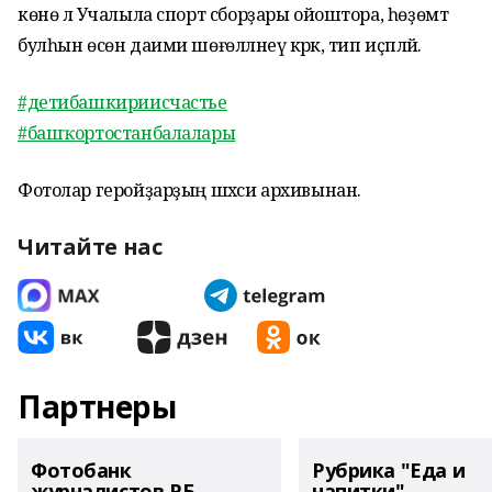
көнө лә Учалыла спорт сборҙары ойоштора, һөҙөмтә
булһын өсөн даими шөғөлләнеү кәрәк, тип иҫәпләй.
#детибашкириисчастье
#башҡортостанбалалары
Фотолар геройҙарҙың шәхси архивынан.
Читайте нас
Партнеры
Фотобанк
Рубрика "Еда и
журналистов РБ
напитки"