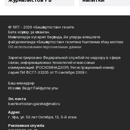
© 1917 - 2026 «Башҡортостан» гәзите.
Бөтә хоҡуҡтар ҙа яҡланған.
Мәҡәләләрҙе күсереп баҫҡанда, йә уларҙы өлөшләтә
файҙаланғанда «Башҡортостан» гәзитенә һылтанма яһау мотлаҡ.
Об использовании персональных данных
Зарегистрировано Федеральной службой по надзору в сфере
связи, информационных технологий и массовых
коммуникаций (РОСКОМНАДЗОР). Регистрационный номер:
серия ПИ ФС77-33205 от 11 сентября 2008 г.
Баш мөхәррир
Исхаҡов Вәдүт Ғәйфулла улы
Эл. почта
bashkortostan.gazeta@mail.ru
Адрес
г. Уфа, ул. 50 лет Октября, 13, 5-й этаж
Рекламная служба