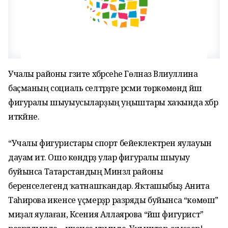
Учалы районы гәзите хәбәрсеһе Гөлназ Вәлиуллина
баҫманың социаль селтәрҙәге рәсми төркөмөндә йәш
фигуралы шыуыусыларҙың уңыштары хаҡында хәбәр
иткәйне.
“Учалы фигуристары спорт бейеклектәрен яулауын
дауам итә. Ошо көндәрҙә улар фигуралы шыуыу
буйынса Татарстандың Минзәлә районы
беренселегендә ҡатнашҡандар. Яҡташыбыҙ Анита
Таһирова икенсе үҫмерҙәр разряды буйынса “көмөш”
миҙал яулаған, Ксения Аллаярова “йәш фигурист”