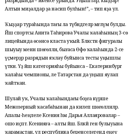
разрядында – икенсе урында. Уңыштар, ҡыҙҙар!
Алтын миҙалдар ҙа насип булһын!”, – тип яҙа ул.
Ҡыҙҙар тураһында тағы ла түбәндәгеләр мәғлүм булды.
Йәш спортсы Анита Таһирова Учалы ҡалаһының 3-сө
лицейында өсөнсө класта уҡый. Бәлкәстән фигуралы
шыуыу менән шөғөлләнә, бығаса Өфө ҡалаһында 2-се
үҫмерҙәр разрядын яҡлау буйынса тесты уңышлы
үткән. Үҙ йәш категорияһы буйынса – Екатеринбург
ҡалаһы чемпионы, әле Татарстан да уңыш яулап
ҡайтҡан.
Шулай уҡ, Учалы ҡалаһындағы боҙға күрше
Межозерный ҡасабаһынан да килеп шөғөлләнәләр.
Апалы-һеңлеле Ксения һәм Дарья Аллаяровалар –
ошо иҫәптә. Ксенияға – алты йәш. Бәләкәй генә булыуына
ҡарамаҫтан, ул республика беренселегендә еңеү