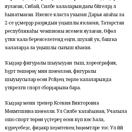
яулаған, Сибай, Силәбе ҡалаларындағы бәйгеләрҙә лә
һынатмаған. Икенсе класта уҡыған Дарья апаһы ла
2-се үҫмерҙәр разрядын уңышлы яҡлаған, Татарстан
республикаһы чемпионы исемен яулаған, Өфөлә
үткән ҡала беренселегендә еңгән, шулай уҡ, башҡа
ҡалаларҙа ла уңышлы сығыш яһаған.
Ҡыҙҙар фигуралы шыуыуҙан тыш, хореография,
һүрт төшөрөү мәнән шөғөллөнә, фигуралы
шыуыусылар өсөн Рәсәйҙең төрлө ҡалаларында
үткәрелгән спорт сборҙарына бара.
Ҡыҙҙар менән тренер Ксения Викторовна
Мөхәмәтшина шөғөлләнә. Ул Силәбе ҡалаһынан, Учалыла
ошо спорт төрөн үҫтереү өсөн күп көс һала,
күреүебеҙсә, фиҙакәр хеҙмәтенең һөҙөмтәләре тос. Ул йәй