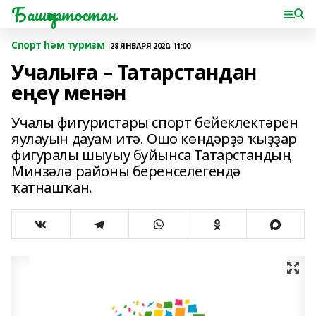
Башҡортостан
Спорт һәм туризм
28 ЯНВАРЯ 2020, 11:00
Учалыға – Татарстандан
еңеү менән
Учалы фигуристары спорт бейеклектәрен
яулауын дауам итә. Ошо көндәрҙә ҡыҙҙар
фигуралы шыуыу буйынса Татарстандың
Минзәлә районы беренселегендә
ҡатнашҡан.