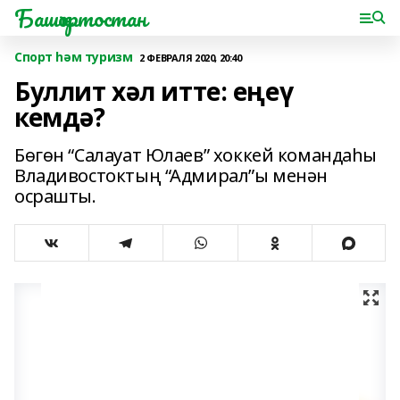
Башҡортостан
Спорт һәм туризм
2 ФЕВРАЛЯ 2020, 20:40
Буллит хәл итте: еңеү
кемдә?
Бөгөн “Салауат Юлаев” хоккей командаһы
Владивостоктың “Адмирал”ы менән
осрашты.