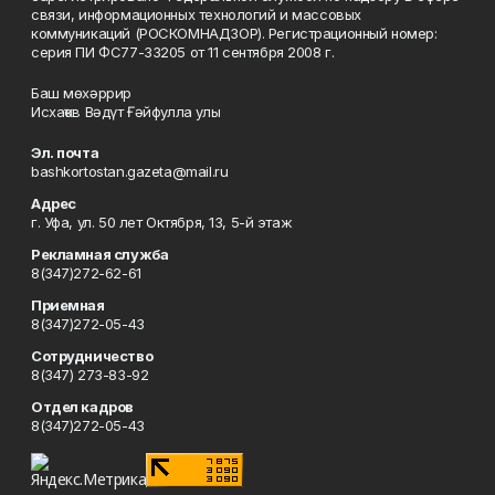
связи, информационных технологий и массовых
коммуникаций (РОСКОМНАДЗОР). Регистрационный номер:
серия ПИ ФС77-33205 от 11 сентября 2008 г.
Баш мөхәррир
Исхаҡов Вәдүт Ғәйфулла улы
Эл. почта
bashkortostan.gazeta@mail.ru
Адрес
г. Уфа, ул. 50 лет Октября, 13, 5-й этаж
Рекламная служба
8(347)272-62-61
Приемная
8(347)272-05-43
Сотрудничество
8(347) 273-83-92
Отдел кадров
8(347)272-05-43