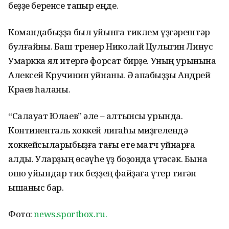
беҙҙе беренсе тапҡыр еңде.
Командабыҙҙа был уйынға тиклем үҙгәрештәр
булғайны. Баш тренер Николай Цулыгин Линус
Умаркка ял итергә форсат бирҙе. Уның урынына
Алексей Кручинин уйнаны. Ә ҡапҡабыҙҙы Андрей
Краев һаҡланы.
“Салауат Юлаев” әле – алтынсы урында.
Континенталь хоккей лигаһы миҙгелендә
хоккейсыларыбыҙға тағы ете матч уйнарға
ҡалды. Уларҙың өсәүһе үҙ боҙонда үтәсәк. Бына
ошо уйындар тик беҙҙең файҙаға үтер тигән
ышаныс бар.
Фото:
news.sportbox.ru.