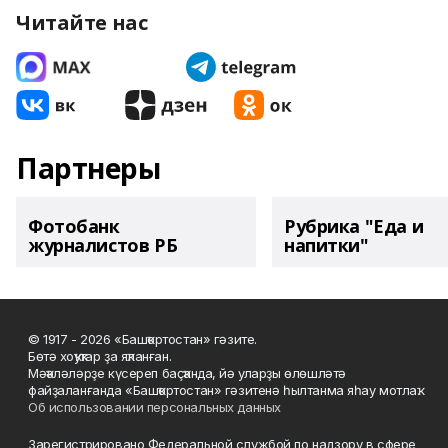
Читайте нас
Партнеры
Фотобанк
Рубрика "Еда и
журналистов РБ
напитки"
© 1917 - 2026 «Башҡортостан» гәзите.
Бөтә хоҡуҡтар ҙа яҡланған.
Мәҡәләләрҙе күсереп баҫҡанда, йә уларҙы өлөшләтә
файҙаланғанда «Башҡортостан» гәзитенә һылтанма яһау мотлаҡ.
Об использовании персональных данных
Зарегистрировано Федеральной службой по надзору в сфере