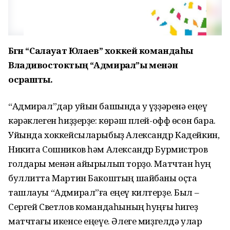
Бөгөн “Салауат Юлаев” хоккей командаһы
Владивостоктың “Адмирал”ы менән
осрашты.
“Адмирал”дар уйын башында уҡ үҙҙәренә еңеү
кәрәклеген һиҙҙерҙе: көрәш плей-офф өсөн бара.
Уйында хоккейсыларыбыҙ Александр Кадейкин,
Никита Сошников һәм Александр Бурмистров
голдары менән айырылып торҙо. Матчтан һуң
буллитта Мартин Бакоштың шайбаны оҫта
ташлауы “Адмирал”ға еңеү килтерҙе. Был –
Сергей Светлов командаһының һуңғы һигеҙ
матчтағы икенсе еңеүе. Әлеге миҙгелдә улар