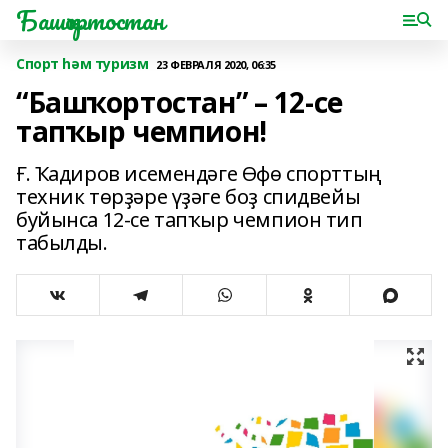
Башҡортостан
Спорт һәм туризм
23 ФЕВРАЛЯ 2020, 06:35
“Башҡортостан” – 12-се
тапҡыр чемпион!
Ғ. Ҡадиров исемендәге Өфө спорттың
техник төрҙәре үҙәге боҙ спидвейы
буйынса 12-се тапҡыр чемпион тип
табылды.