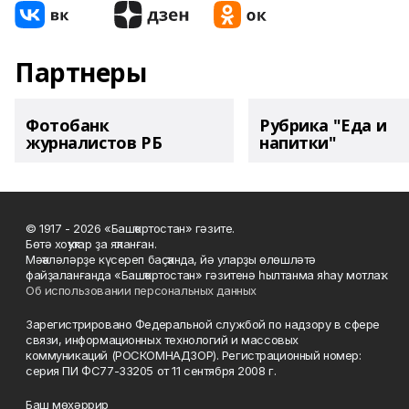
Партнеры
Фотобанк
Рубрика "Еда и
журналистов РБ
напитки"
© 1917 - 2026 «Башҡортостан» гәзите.
Бөтә хоҡуҡтар ҙа яҡланған.
Мәҡәләләрҙе күсереп баҫҡанда, йә уларҙы өлөшләтә
файҙаланғанда «Башҡортостан» гәзитенә һылтанма яһау мотлаҡ.
Об использовании персональных данных
Зарегистрировано Федеральной службой по надзору в сфере
связи, информационных технологий и массовых
коммуникаций (РОСКОМНАДЗОР). Регистрационный номер:
серия ПИ ФС77-33205 от 11 сентября 2008 г.
Баш мөхәррир