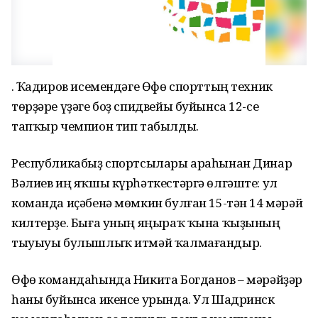
Ғ. Ҡадиров исемендәге Өфө спорттың техник
төрҙәре үҙәге боҙ спидвейы буйынса 12-се
тапҡыр чемпион тип табылды.
Республикабыҙ спортсылары араһынан Динар
Вәлиев иң яҡшы күрһәткестәргә өлгәште: ул
команда иҫәбенә мөмкин булған 15-тән 14 мәрәй
килтерҙе. Быға уның яңыраҡ ҡына ҡыҙының
тыуыуы булышлыҡ итмәй ҡалмағандыр.
Өфө командаһында Никита Богданов – мәрәйҙәр
һаны буйынса икенсе урында. Ул Шадринск