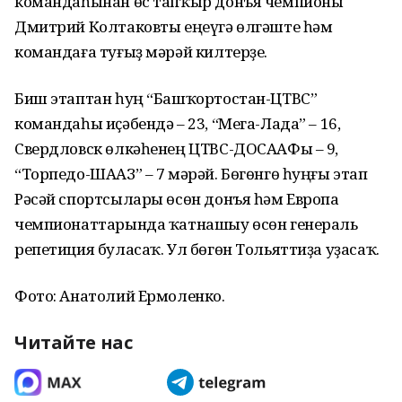
командаһынан өс тапҡыр донъя чемпионы
Дмитрий Колтаковты еңеүгә өлгәште һәм
командаға туғыҙ мәрәй килтерҙе.
Биш этаптан һуң “Башҡортостан-ЦТВС”
командаһы иҫәбендә – 23, “Мега-Лада” – 16,
Свердловск өлкәһенең ЦТВС-ДОСААФы – 9,
“Торпедо-ШААЗ” – 7 мәрәй. Бөгөнгө һуңғы этап
Рәсәй спортсылары өсөн донъя һәм Европа
чемпионаттарында ҡатнашыу өсөн генераль
репетиция буласаҡ. Ул бөгөн Тольяттиҙа уҙасаҡ.
Фото: Анатолий Ермоленко.
Читайте нас