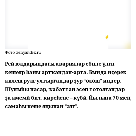
Фото: zen.yandex.ru
Рәсәй юлдарындағы авариялар сәбәпле үлгән
кешеләр һаны артҡандан-арта. Бында иҫерек
килеш рулгә ултырғандар ҙур “өлөш” индерә.
Шуныһы насар, ҡабаттан эсеп тотолғандар
ҙа кәмемәй бит, киреһенсә – күбәйә. Йылына 70 мең
самаһы кеше яңынан “эләгә”.