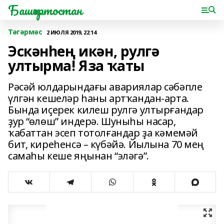
Башҡортостан
Тәгәрмәс
2 ИЮЛЯ 2019, 22:14
Эскәнһең икән, рулгә
ултырма! Яза ҡаты
Рәсәй юлдарындағы авариялар сәбәпле
үлгән кешеләр һаны артҡандан-арта.
Бында иҫерек килеш рулгә ултырғандар
ҙур “өлөш” индерә. Шуныһы насар,
ҡабаттан эсеп тотолғандар ҙа кәмемәй
бит, киреһенсә – күбәйә. Йылына 70 мең
самаһы кеше яңынан “эләгә”.