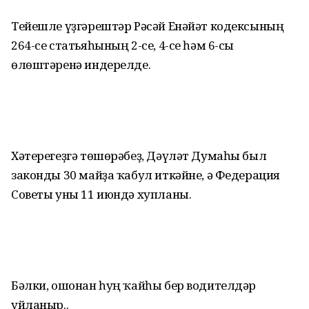
Тейешле үҙгәрештәр Рәсәй Енәйәт кодексының
264-се статьяһының 2-се, 4-се һәм 6-сы
өлөштәренә индерелде.
Хәтерегеҙгә төшөрәбеҙ, Дәүләт Думаһы был
закон­ды 30 майҙа ҡабул иткәйне, ә Федерация
Советы уны 11 июндә хупланы.
Бәлки, ошонан һуң ҡайһы бер водителдәр
уйланыр..