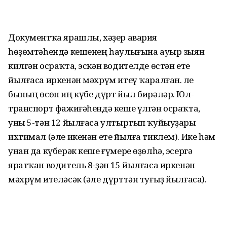
Документҡа ярашлы, хәҙер авария
һөҙөмтәһендә кешенең һаулығына ауыр зыян
килгән осраҡта, эскән водителде өстән ете
йылғаса иркенән мәхрүм итеү ҡаралған. Әле
бының өсөн иң күбе дүрт йыл бирәләр. Юл-
транспорт фажиғәһендә кеше үлгән осраҡта,
уны 5-тән 12 йылғаса ултыртып ҡуйыуҙары
ихтимал (әле икенән ете йылға тиклем). Ике һәм
унан да күберәк кеше ғүмере өҙөлһә, эсергә
яратҡан водитель 8-ҙән 15 йылғаса иркенән
мәхрүм ителәсәк (әле дүрттән туғыҙ йылғаса).