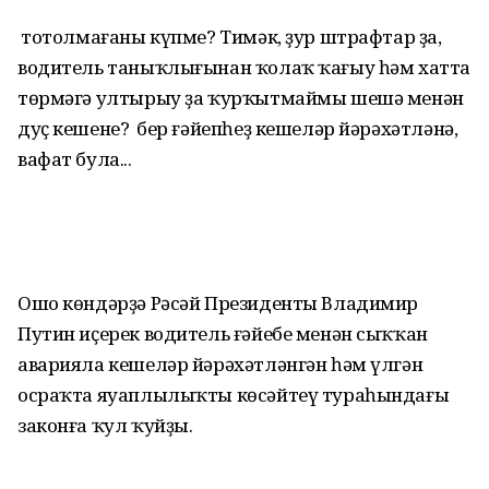
Ә тотолмағаны күпме? Тимәк, ҙур штрафтар ҙа,
водитель таныҡлығынан ҡолаҡ ҡағыу һәм хатта
төрмәгә ултырыу ҙа ҡурҡытмаймы шешә менән
дуҫ кешене? Ә бер ғәйепһеҙ кешеләр йәрәхәтләнә,
вафат була...
Ошо көндәрҙә Рәсәй Президенты Владимир
Путин иҫерек водитель ғәйебе менән сыҡҡан
аварияла кешеләр йәрәхәтләнгән һәм үлгән
осраҡта яуаплылыҡты көсәйтеү тураһындағы
законға ҡул ҡуйҙы.