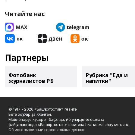
Читайте нас
Партнеры
Фотобанк
Рубрика "Еда и
журналистов РБ
напитки"
© 1917 - 2026 «Башҡортостан» гәзите.
Бөтә хоҡуҡтар ҙа яҡланған.
Мәҡәләләрҙе күсереп баҫҡанда, йә уларҙы өлөшләтә
файҙаланғанда «Башҡортостан» гәзитенә һылтанма яһау мотлаҡ.
Об использовании персональных данных