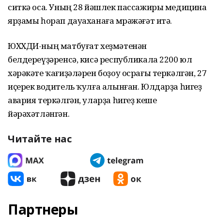
ситкә оса. Уның 28 йәшлек пассажиры медицина
ярҙамы һорап дауаханаға мөрәжәғәт итә.
ЮХХДИ-ның матбуғат хеҙмәтенән
белдереүҙәренсә, кисә республикала 2200 юл
хәрәкәте ҡағиҙәләрен боҙоу осрағы теркәлгән, 27
иҫерек водитель ҡулға алынған. Юлдарҙа һигеҙ
авария теркәлгән, уларҙа һигеҙ кеше
йәрәхәтләнгән.
Читайте нас
Партнеры