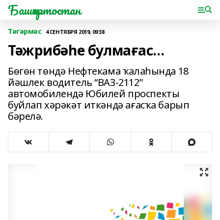
Башҡортостан
Тәгәрмәс
4 СЕНТЯБРЯ 2019, 09:38
Тәжрибәһе булмағас...
Бөгөн төндә Нефтекама ҡалаһында 18
йәшлек водитель “ВАЗ-2112”
автомобилендә Юбилей проспекты
буйлап хәрәкәт иткәндә ағасҡа барып
бәрелә.