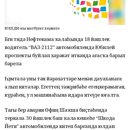
ЮХХДИ-ның матбуғат хеҙмәте
Бөгөн төндә Нефтекама ҡалаһында 18 йәшлек
водитель “ВАЗ-2112” автомобилендә Юбилей
проспекты буйлап хәрәкәт иткәндә ағасҡа барып
бәрелә.
Һөҙөмтәлә уны тән йәрәхәттәре менән дауаханаға
алып китәләр. Егеттең тәжрибәһе етеңкерәмәгән,
күрәһең, ул машинаһына идара итеүҙе юғалта.
Тағы бер авария Өфөнөң Шаҡша биҫтәһендә
теркәлә. 30 йәшлек баш ҡала кешеһе “Шкода
Йети” автомобилендә китеп барғанда юлдан