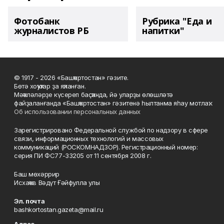
Фотобанк
Рубрика "Еда и
журналистов РБ
напитки"
© 1917 - 2026 «Башҡортостан» гәзите.
Бөтә хоҡуҡтар ҙа яҡланған.
Мәҡәләләрҙе күсереп баҫҡанда, йә уларҙы өлөшләтә
файҙаланғанда «Башҡортостан» гәзитенә һылтанма яһау мотлаҡ.
Об использовании персональных данных
Зарегистрировано Федеральной службой по надзору в сфере
связи, информационных технологий и массовых
коммуникаций (РОСКОМНАДЗОР). Регистрационный номер:
серия ПИ ФС77-33205 от 11 сентября 2008 г.
Баш мөхәррир
Исхаҡов Вәдүт Ғәйфулла улы
Эл. почта
bashkortostan.gazeta@mail.ru