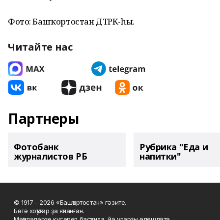
Фото: Башҡортостан ДТРК-һы.
Читайте нас
Партнеры
Фотобанк
Рубрика "Еда и
журналистов РБ
напитки"
© 1917 - 2026 «Башҡортостан» гәзите.
Бөтә хоҡуҡтар ҙа яҡланған.
Мәҡәләләрҙе күсереп баҫҡанда, йә уларҙы өлөшләтә