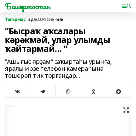
Башҡортостан
Тәгәрмәс
8 ДЕКАБРЯ 2019, 14:20
“Бысраҡ аҡсалары
кәрәкмәй, улар улымды
ҡайтармай... “
"Ашығыс ярҙам" саҡыртаһы урынға,
яралы ирҙе телефон камераһына
төшөрөп тик торғандар...