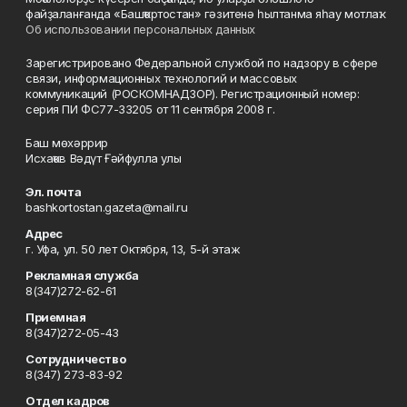
файҙаланғанда «Башҡортостан» гәзитенә һылтанма яһау мотлаҡ.
Об использовании персональных данных
Зарегистрировано Федеральной службой по надзору в сфере
связи, информационных технологий и массовых
коммуникаций (РОСКОМНАДЗОР). Регистрационный номер:
серия ПИ ФС77-33205 от 11 сентября 2008 г.
Баш мөхәррир
Исхаҡов Вәдүт Ғәйфулла улы
Эл. почта
bashkortostan.gazeta@mail.ru
Адрес
г. Уфа, ул. 50 лет Октября, 13, 5-й этаж
Рекламная служба
8(347)272-62-61
Приемная
8(347)272-05-43
Сотрудничество
8(347) 273-83-92
Отдел кадров