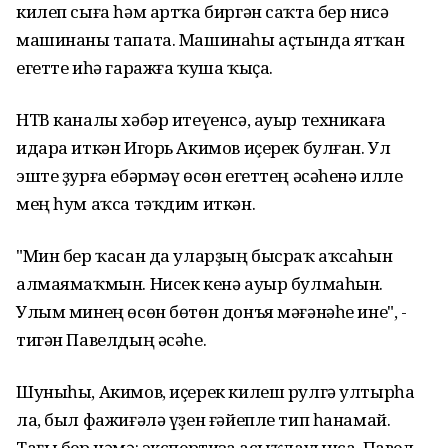
килеп сыға һәм артҡа биргән саҡта бер нисә
машинаны тапата. Машинаһы аҫтында ятҡан
егетте иһә гаражға ҡуша ҡыҫа.
НТВ каналы хәбәр итеүенсә, ауыр техникаға
идара иткән Игорь Акимов иҫерек булған. Ул
эште ҙурға ебәрмәү өсөн егеттең әсәһенә илле
мең һум аҡса тәҡдим иткән.
"Мин бер ҡасан да уларҙың бысраҡ аҡсаһын
алмаямаҡмын. Нисек кенә ауыр булмаһын.
Улым минең өсөн бөтөн донъя мәғәнәһе ине", -
тигән Павелдың әсәһе.
Шуныһы, Акимов, иҫерек килеш рулгә ултырһа
ла, был фажиғәлә үҙен ғәйепле тип һанамай.
Тағы бер нәмә: экспертиза асыҡлауынса, Павел