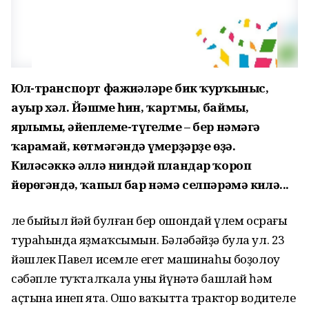
Юл-транспорт фажиғәләре бик ҡурҡыныс,
ауыр хәл. Йәшме һин, ҡартмы, баймы,
ярлымы, ғәйеплеме-түгелме – бер нәмәгә
ҡарамай, көтмәгәндә ғүмерҙәрҙе өҙә.
Киләсәккә әллә ниндәй пландар ҡороп
йөрөгәндә, ҡапыл бар нәмә селпәрәмә килә...
Әле быйыл йәй булған бер ошондай үлем осрағы
тураһында яҙмаҡсымын. Бәләбәйҙә була ул. 23
йәшлек Павел исемле егет машинаһы боҙолоу
сәбәпле туҡталҡала уны йүнәтә башлай һәм
аҫтына инеп ята. Ошо ваҡытта трактор водителе