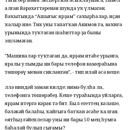
алған йәрәхәттәренән шунда уҡ үлмәгән.
Ваҡытында “Ашығыс ярҙам” саҡырһалар, иҫән
ҡалыр ине. Тик уны тапатҡан Акимов та, ваҡиға
урынында туҡтаған шаһиттар ҙа быны
эшләмәгән.
"Машиналар туҡтаған да, ярҙам итәһе урынға,
яралы улымды ни бары телефон камераһына
төшөрөү менән сикләнгән", - тип илай әсә кеше.
Әллә ниндәй заман килде: нимә булһа ла,
телефонға төшөрәбеҙ. Кеше тураһында уйларға,
ярҙам итергә кәрәк тә бит. Был егеттең кәләше,
бәләкәй балаһы, ҡайғыға батҡан әсәһе ҡалған. Ә
оятһыҙ ғәйеплеләр уны ни бары 50 мең һумға
баһалай булып сығамы?