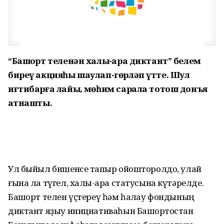
“Башҡорт теленән халыҡ-ара диктант” белем
биреү акцияһы шаулап-гөрләп үтте. Шул
иғтибарға лайыҡ, мөһим сарала тотош донъя
ҡатнашты.
Ул быйыл бишенсе тапҡыр ойошторолдо, улай
ғына ла түгел, халыҡ-ара статусына күтәрелде.
Башҡорт телен үҫтереү һәм һаҡлау фондының
диктант яҙыу инициативаһын Башҡортостан