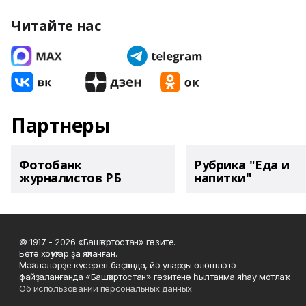
Читайте нас
Партнеры
Фотобанк
Рубрика "Еда и
журналистов РБ
напитки"
© 1917 - 2026 «Башҡортостан» гәзите.
Бөтә хоҡуҡтар ҙа яҡланған.
Мәҡәләләрҙе күсереп баҫҡанда, йә уларҙы өлөшләтә
файҙаланғанда «Башҡортостан» гәзитенә һылтанма яһау мотлаҡ.
Об использовании персональных данных