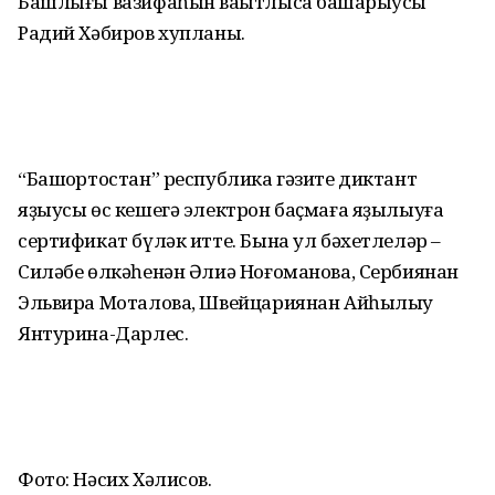
Башлығы вазифаһын ваҡытлыса башҡарыусы
Радий Хәбиров хупланы.
“Башҡортостан” республика гәзите диктант
яҙыусы өс кешегә электрон баҫмаға яҙылыуға
сертификат бүләк итте. Бына ул бәхетлеләр –
Силәбе өлкәһенән Әлиә Ноғоманова, Сербиянан
Эльвира Моталова, Швейцариянан Айһылыу
Янтурина-Дарлес.
Фото: Нәсих Хәлисов.