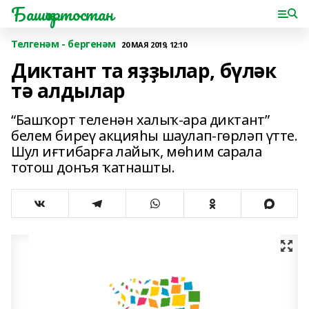
Башҡортостан
Телгенәм - бергенәм
20 МАЯ 2019, 12:10
Диктант та яҙҙылар, бүләк
тә алдылар
“Башҡорт теленән халыҡ-ара диктант”
белем биреү акцияһы шаулап-гөрләп үтте.
Шул иғтибарға лайыҡ, мөһим сарала
тотош донъя ҡатнашты.