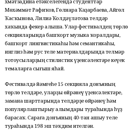
Әхмәтзадина етәкселегендә студенттар
Мөхәммәт Рафиҡов, Гөлнара Ҡаҙарбаева, Айгөл
Ҡасҡынова, Лилиә Ҡолдәүләтова телдәр
хаҡында фекер алыша. Улар фестивалдең төрлө
секцияларында башҡорт музыка ҡоралдары,
башҡорт лингвистикаһы һәм семантикаһы,
инглиз һәм рус теле материалдарында телмәр
тотоусыларҙың стилистик үҙенсәлектәре кеүек
темаларға сығыш яһай.
Фестивалдә йәмғеһе 15 секцияла донъяның
төрлө телдәре, уларҙы өйрәнеү үҙенсәлектәре,
замана шарттарында телдәрҙе өйрәнеү һәм
популярлаштырыу алымдары тураһында һүҙ
барасаҡ. Сараға донъяның 40-тан ашыу теле
тураһында 198 эш тәҡдим ителгән.