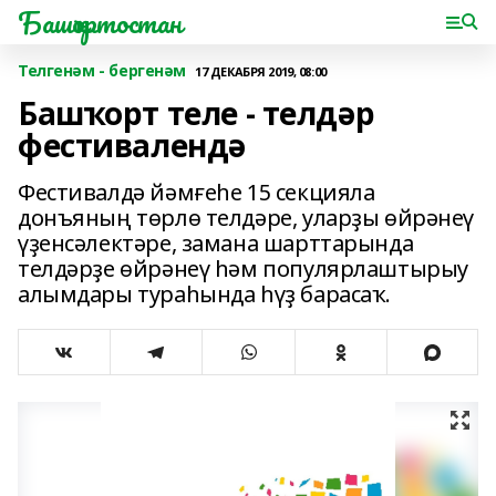
Башҡортостан
Телгенәм - бергенәм
17 ДЕКАБРЯ 2019, 08:00
Башҡорт теле - телдәр
фестивалендә
Фестивалдә йәмғеһе 15 секцияла
донъяның төрлө телдәре, уларҙы өйрәнеү
үҙенсәлектәре, замана шарттарында
телдәрҙе өйрәнеү һәм популярлаштырыу
алымдары тураһында һүҙ барасаҡ.