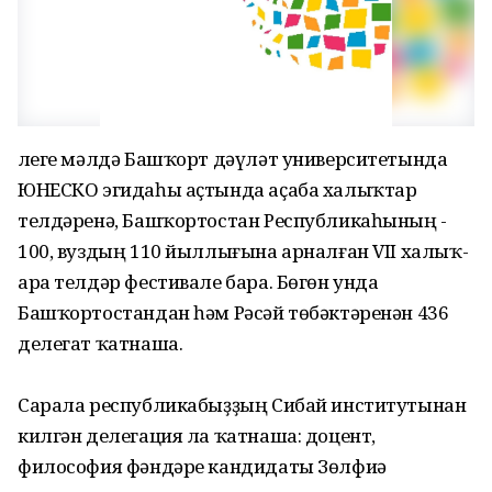
Әлеге мәлдә Башҡорт дәүләт университетында
ЮНЕСКО эгидаһы аҫтында аҫаба халыҡтар
телдәренә, Башҡортостан Республикаһының -
100, вуздың 110 йыллығына арналған VII халыҡ-
ара телдәр фестивале бара. Бөгөн унда
Башҡортостандан һәм Рәсәй төбәктәренән 436
делегат ҡатнаша.
Сарала республикабыҙҙың Сибай институтынан
килгән делегация ла ҡатнаша: доцент,
философия фәндәре кандидаты Зөлфиә