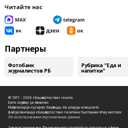
Читайте нас
Партнеры
Фотобанк
Рубрика "Еда и
журналистов РБ
напитки"
© 1917 - 2026 «Башҡортостан» гәзите.
Бөтә хоҡуҡтар ҙа яҡланған.
Мәҡәләләрҙе күсереп баҫҡанда, йә уларҙы өлөшләтә
файҙаланғанда «Башҡортостан» гәзитенә һылтанма яһау мотлаҡ.
Об использовании персональных данных
Зарегистрировано Федеральной службой по надзору в сфере