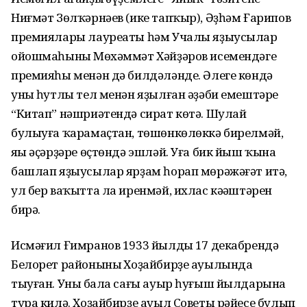
Ниғмәт Зөлҡәрнәев (ике тапҡыр), Әҙһәм Ғарипов
премиялары лауреаты һәм Учалы яҙыусылар
ойошмаһының Мөхәммәт Хәйҙәров исемендәге
премияһы менән дә билдәләнде. Әлеге көндә
уның һутлы тел менән яҙылған әҙәби емештәре
“Китап” нәшриәтендә сират көтә. Шулай
булыуға ҡарамаҫтан, төшөнкөлөккә бирелмәй,
яңы әҫәрҙәре өҫтөндә эшләй. Уға бик йыш ҡына
башлап яҙыусылар ярҙам һорап мөрәжәғәт итә,
ул бер ваҡытта ла иренмәй, ихлас кәңәштәрен
бирә.
Исмәғил Ғимранов 1933 йылдың 17 де­кабрендә
Белорет районының Хоҙайбирҙе ауылында
тыуған. Уның бала сағы ауыр һуғыш йылдарына
тура килә. Хоҙайбирҙе ауыл Советы рәйесе булып