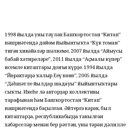
1998 йылда уның тәүләп Башҡортостан “Китап”
нәшриәтендә дөйөм йыйынтыҡта “Күк томан”
тигән хикәйәләр шәлкеме, 2007 йылда “Айыусы
бабай хәтирәләре”, 2011 йылда “Аҫмалы күпер”
исемле китаптары донъя күрҙе. 1994 йылда
“Йөрәктәрҙә ҡалыр Еңеү көнө”, 2005 йылда
“Дәһшәтле йылдар шаңдауы” йыйынтыҡтары
сыҡты. Икеһе лә авторҙар коллективы
тарафынан һәм Башҡортостан “Китап”
нәшриәтендә баҫыл­ған. Әйтергә кәрәк, был
китаптарҙа, респуб­ликабыҙҙа танылған
хәбәрселәр менән бер рәттән, уның тәрән дәлилле