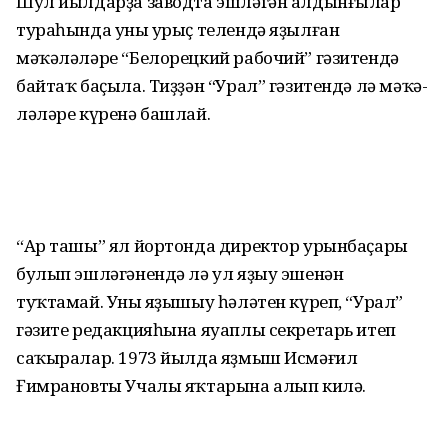
Шул йылдарҙа заводта эшләгән алдынғылар
тураһында уның урыҫ телендә яҙылған
мәҡәләләре “Белорецкий рабочий” гәзитендә
байтаҡ баҫыла. Тиҙҙән “Урал” гәзитендә лә мәҡә­
ләләре күренә башлай.
“Ар ташы” ял йортонда директор урын­баҫары
булып эшләгәнендә лә ул яҙыу эшенән
туҡтамай. Уның яҙышыу һәләтен күреп, “Урал”
гәзите редакцияһына яуаплы секретарь итеп
саҡыралар. 1973 йылда яҙмыш Исмәғил
Ғимрановты Учалы яҡта­рына алып килә.