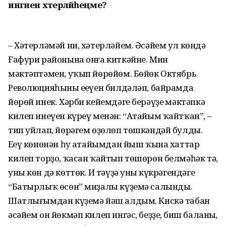
ингәнен хәтерләйһеңме?
– Хәтерләмәй ни, хәтерләйем. Әсәйем ул көндә
Ғафури районына онға киткәйне. Мин
мәктәптәмен, уҡып йөрөйөм. Бөйөк Октябрь
Революцияһының еңеүен бил­дәләп, байрамда
йөрөй инек. Хәрби ке­йемдәге берәүҙең мәктәпкә
килеп инеүен күреү менән: “Атайым ҡайтҡан”, –
тип уйлап, йөрәгем өҙөлөп төшкәндәй булды.
Еңеү көнөнән һуң атайымдан йыш ҡына хаттар
килеп торҙо, ҡасан ҡайтып төшөрөн белмәһәк тә,
уны көн дә көттөк. Иң тәүҙә уның күкрәгендәге
“Батырлыҡ өсөн” миҙалы күҙемә салынды.
Шатлығымдан күҙемә йәш алдым. Кискә табан
әсәйем он йөкмәп килеп ингәс, беҙҙең, биш баланың,