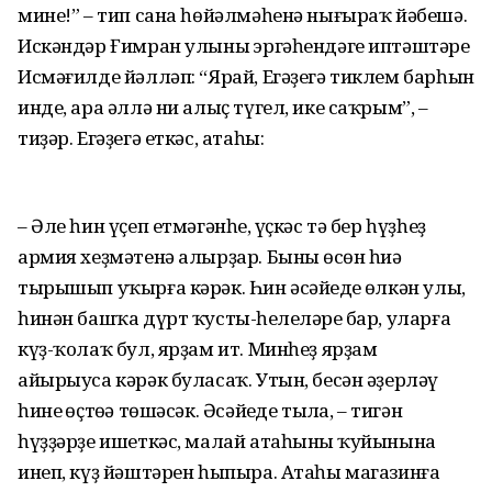
мине!” – тип сана һөйәлмәһенә нығыраҡ йәбешә.
Искәндәр Ғимран улының эргәһендәге иптәштәре
Исмәғилде йәлләп: “Ярай, Егәҙегә тиклем барһын
инде, ара әллә ни алыҫ түгел, ике саҡрым”, –
тиҙәр. Егәҙегә еткәс, атаһы:
– Әле һин үҫеп етмәгәнһең, үҫкәс тә бер һүҙһеҙ
армия хеҙмәтенә алырҙар. Бының өсөн һиңә
тырышып уҡырға кәрәк. Һин әсәйеңдең өлкән улы,
һинән башҡа дүрт ҡусты-һеңлеләрең бар, уларға
күҙ-ҡолаҡ бул, ярҙам ит. Минһеҙ ярҙам
айырыуса кәрәк буласаҡ. Утын, бесән әҙерләү
һинең өҫтөңә төшәсәк. Әсәйеңде тыңла, – тигән
һүҙҙәрҙе ишеткәс, малай атаһының ҡуйынына
инеп, күҙ йәштәрен һыпыра. Атаһы магазинға