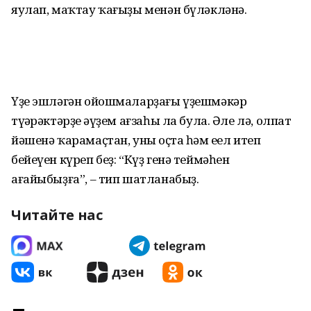
яулап, маҡтау ҡағыҙы менән бүләкләнә.
Үҙе эшләгән ойошмаларҙағы үҙешмәкәр
түңәрәктәрҙең әүҙем ағзаһы ла була. Әле лә, олпат
йәшенә ҡарамаҫтан, уның оҫта һәм еңел итеп
бейеүен күреп беҙ: “Күҙ генә теймәһен
ағайыбыҙға”, – тип шатланабыҙ.
Читайте нас