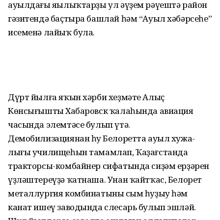
ауылдағы яңылыҡтарҙы ул әүҙем рәүештә район
гәзитендә баҫтыра башлай һәм “Ауыл хәбәрсеһе”
исеменә лайыҡ була.
Дүрт йылға яҡын хәрби хеҙмәте Алыҫ
Көнсығыштың Хабаровск ҡалаһында авиация
часында элемтәсе булып үтә.
Демобилизациянан һуң Белоретта ауыл хужа­
лығы училищеһын тамамлап, Ҡаҙағстанда
тракторсы-комбайнер сифатында сиҙәм ерҙәрен
үҙләштереүҙә ҡатнаша. Унан ҡайтҡас, Белорет
металлургия комби­натының сым һуҙыу һәм
канат ишеү заводында слесарь булып эшләй.