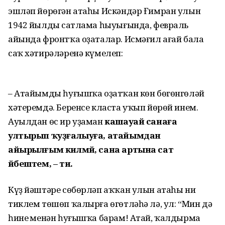
эшләп йөрөгән атаһы Искәндәр Ғимран улын
1942 йылдың сатлама һыуығында, февраль
айында фронтҡа оҙаталар. Исмәғил ағай бала
саҡ хәтирәләренә күмелеп:
– Атайымды һуғышҡа оҙатҡан көн бөгөнгөләй
хәтеремдә. Беренсе класта уҡып йөрөй инем.
Ауылдан өс ир уҙаман
кашауай санаға
ултырып ҡуҙғалыуға, атайымдан
айырылғым килмәй, сана артына сат
йәбештем, – ти.
Күҙ йәштәре сөбөрләп аҡҡан улын атаһы ни
тиклем төшөп ҡалырға өгөтләһә лә, ул: “Мин дә
һинең менән һуғышҡа барам! Атай, ҡалдырма