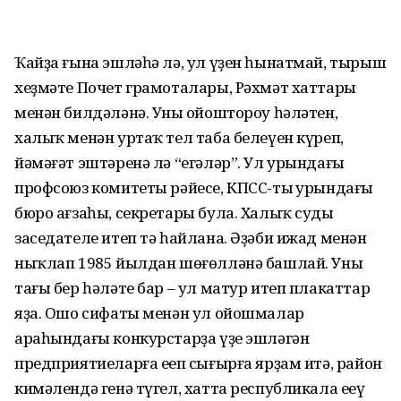
Ҡайҙа ғына эшләһә лә, ул үҙен һынатмай, тырыш
хеҙмәте Почет грамоталары, Рәхмәт хаттары
менән билдәләнә. Уның ойоштороу һәләтен,
халыҡ менән уртаҡ тел таба белеүен күреп,
йәмәғәт эштәренә лә “егәләр”. Ул урындағы
профсоюз комитеты рәйесе, КПСС-тың урындағы
бюро ағзаһы, секретары була. Халыҡ суды
заседателе итеп тә һайлана. Әҙәби ижад менән
ныҡлап 1985 йылдан шөғөлләнә башлай. Уның
тағы бер һәләте бар – ул матур итеп плакаттар
яҙа. Ошо сифаты менән ул ойошмалар
араһындағы конкурстарҙа үҙе эшләгән
предприятиеларға еңеп сығырға ярҙам итә, район
кимәлендә генә түгел, хатта республикала еңеү