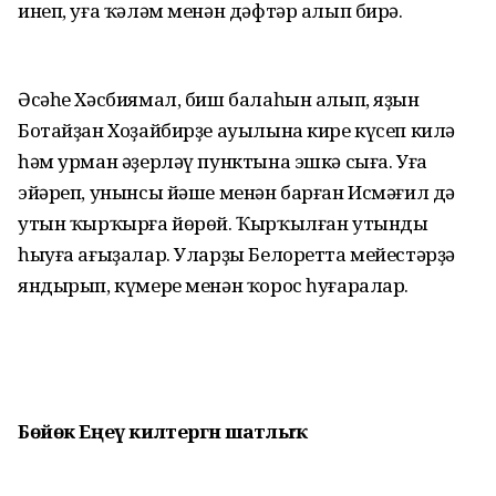
инеп, уға ҡәләм менән дәфтәр алып бирә.
Әсәһе Хәсбиямал, биш балаһын алып, яҙын
Ботайҙан Хоҙайбирҙе ауылына кире күсеп килә
һәм урман әҙерләү пунктына эшкә сыға. Уға
эйәреп, унынсы йәше менән барған Исмәғил дә
утын ҡырҡырға йөрөй. Ҡырҡылған утынды
һыуға ағыҙалар. Уларҙы Белоретта мейестәрҙә
яндырып, күмере менән ҡорос һуғаралар.
Бөйөк Еңеү килтергән шатлыҡ