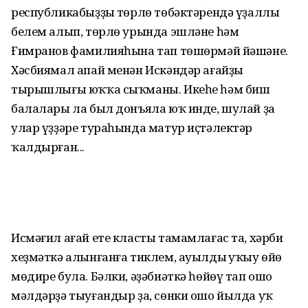
республикабыҙҙың төрлө төбәктә­рендә үҙаллы
белем алып, төрлө урында эшләне һәм
Ғимранов фамилияһына тап төшөрмәй йәшәне.
Хәсбиямал апай менән Искәндәр ағайҙың
тырышлығы юҡҡа сыҡманы. Икеһе һәм биш
балалары ла был донъяла юҡ инде, шулай ҙа
улар үҙҙәре тураһында матур иҫтәлектәр
ҡалдырған...
Исмәғил ағай ете класты тамамлағас та, хәрби
хеҙмәткә алынғанға тиклем, ауылдың уҡыу өйө
мөдире була. Бәлки, әҙәбиәткә һөйөү тап ошо
мәлдәрҙә тыу­ғандыр ҙа, сөнки ошо йылда уҡ