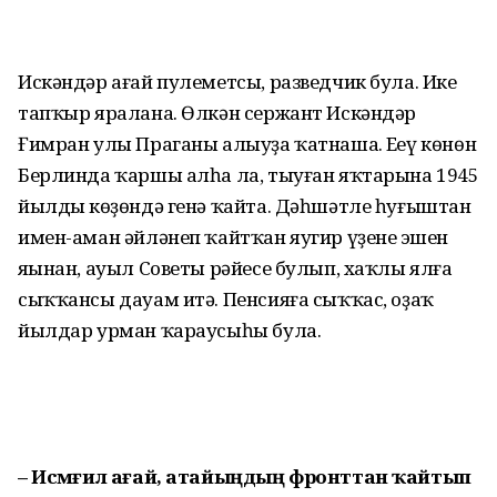
Искәндәр ағай пулеметсы, разведчик була. Ике
тапҡыр яралана. Өлкән сержант Искәндәр
Ғимран улы Праганы алыуҙа ҡатнаша. Еңеү көнөн
Берлинда ҡаршы алһа ла, тыуған яҡтарына 1945
йылдың көҙөндә генә ҡайта. Дәһшәтле һуғыштан
имен-аман әйләнеп ҡайтҡан яугир үҙенең эшен
яңынан, ауыл Советы рәйесе булып, хаҡлы ялға
сыҡҡансы дауам итә. Пенсияға сыҡҡас, оҙаҡ
йылдар урман ҡараусыһы була.
– Исмәғил ағай, атайыңдың фронттан ҡайтып