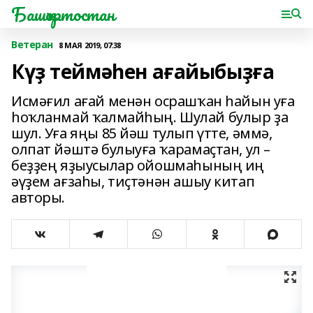
Башҡортостан
Ветеран
8 МАЯ 2019, 07:38
Күҙ теймәһен ағайыбыҙға
Исмәғил ағай менән осрашҡан һайын уға
һоҡланмай ҡалмайһың. Шулай булыр ҙа
шул. Уға яңы 85 йәш тулып үтте, әммә,
олпат йәштә булыуға ҡарамаҫтан, ул –
беҙҙең яҙыусылар ойошмаһының иң
әүҙем ағзаһы, тиҫтәнән ашыу китап
авторы.