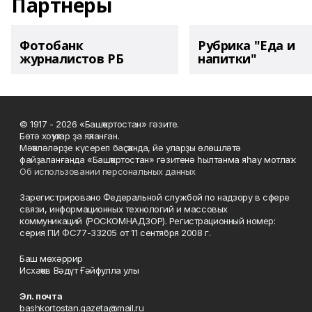
Партнеры
Фотобанк
Рубрика "Еда и
журналистов РБ
напитки"
© 1917 - 2026 «Башҡортостан» гәзите.
Бөтә хоҡуҡтар ҙа яҡланған.
Мәҡәләләрҙе күсереп баҫҡанда, йә уларҙы өлөшләтә
файҙаланғанда «Башҡортостан» гәзитенә һылтанма яһау мотлаҡ.
Об использовании персональных данных
Зарегистрировано Федеральной службой по надзору в сфере
связи, информационных технологий и массовых
коммуникаций (РОСКОМНАДЗОР). Регистрационный номер:
серия ПИ ФС77-33205 от 11 сентября 2008 г.
Баш мөхәррир
Исхаҡов Вәдүт Ғәйфулла улы
Эл. почта
bashkortostan.gazeta@mail.ru