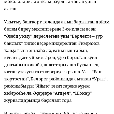
мәҡәләләре лә хаҡлы рәүештә төплө урын
алған.
Уҡытыу башҡорт телендә алып барылған дөйөм
белем биреү мәктәптәренең 3-сө класы өсөн
“Әҙәби уҡыу” дәреслегенә уның “Берлектә – ҙур
байлыҡ” тигән нәҫере индерелгән. Ғимранов
ҡайҙа ғына эшләһә лә, ваҡытын табып,
күңелендәге уй-хис­тәрен, үҙен борсоған күңел
донъяһын хикәйә, повестары аша бүҫкәртеп,
китап уҡыусыға еткерергә тырыша. Ул – “Баш­
ҡортостан”, Белорет районында сыҡҡан “Урал”,
районыбыҙҙың “Яйыҡ” гәзиттәренең әүҙем
хәбәрсеһе лә. Әҫәрҙәре “Ағиҙел”, “Шоңҡар”
журналдарында баҫылып тора.
Исмәғил ағайҙың әүҙемлеге “Яйыҡ” гәзитенең