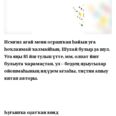
Исмәғил ағай менән осрашҡан һайын уға
һоҡланмай ҡалмайһың. Шулай булыр ҙа шул.
Уға яңы 85 йәш тулып үтте, әммә, олпат йәштә
булыуға ҡарамаҫтан, ул – беҙҙең яҙыусылар
ойошмаһының иң әүҙем ағзаһы, тиҫтәнән ашыу
китап авторы.
Һуғышҡа оҙатҡан көндә