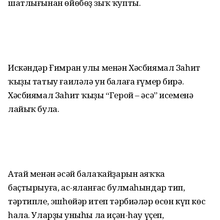
шатлығынан өйөбөҙ зыҡ ҡупты.
Искәндәр Ғимран улы менән Хәсбиямал Заһит
ҡыҙы татыу ғаиләлә ун балаға ғүмер бирә.
Хәсбиямал Заһит ҡыҙы “Герой – әсә” исеменә
лайыҡ була.
Атай менән әсәй балаҡайҙарын аяҡҡа
баҫтырыуға, ас-яланғас булмаһындар тип,
тәртипле, эшһөйәр итеп тәрбиәләр өсөн күп көс
һала. Уларҙың уныһы ла иҫән-һау үҫеп,