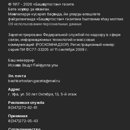
© 1917 - 2026 «Башҡортостан» гәзите.
Бөтә хоҡуҡтар ҙа яҡланған.
Мәҡәләләрҙе күсереп баҫҡанда, йә уларҙы өлөшләтә
файҙаланғанда «Башҡортостан» гәзитенә һылтанма яһау мотлаҡ.
Об использовании персональных данных
Зарегистрировано Федеральной службой по надзору в сфере
связи, информационных технологий и массовых
коммуникаций (РОСКОМНАДЗОР). Регистрационный номер:
серия ПИ ФС77-33205 от 11 сентября 2008 г.
Баш мөхәррир
Исхаҡов Вәдүт Ғәйфулла улы
Эл. почта
bashkortostan.gazeta@mail.ru
Адрес
г. Уфа, ул. 50 лет Октября, 13, 5-й этаж
Рекламная служба
8(347)272-62-61
Приемная
8(347)272-05-43
Сотрудничество