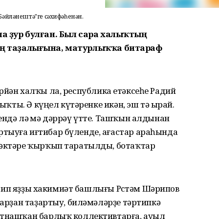
әйләнештә"ге сәхифәһенән.
да ла ҙур булған. Был сара халыҡтың
йүндең таҙалығына, матурлыҡҡа битараф
ә Бөрйән халҡы ла, республика етәксеһе Радий
сыҡты. Ә күңел күтәренке икән, эш тә ырай.
ендә лә өмә дәррәү үтте. Ташҡын алдынан
тыуға иғтибар бүленде, ағастар араһында
ҫәктәре ҡырҡып таратылды, ботаҡтар
 – тип яҙҙы хакимиәт башлығы Рөстәм Шәрипов
сарҙан таҙартыу, биләмәләрҙе тәртипкә
атнашҡан барлыҡ коллективтарға, ауыл