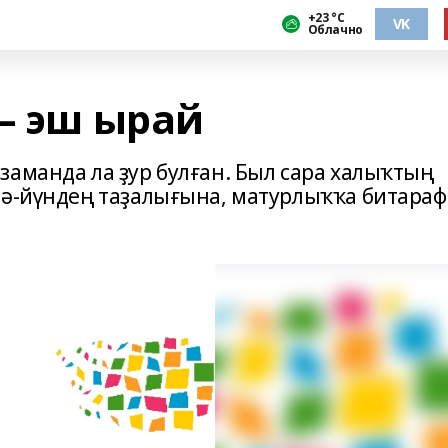
+23 °С
VK
Облачно
– эш ырай
заманда ла ҙур булған. Был сара халыҡтың
рә-йүндең таҙалығына, матурлыҡҡа битараф