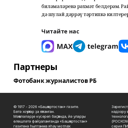
биләмәләренә рәхмәт белдерәм. Ра
дә шулай дәррәү тәртипкә килтере
Читайте нас
Партнеры
Фотобанк журналистов РБ
© 1917 - 2026 «Башҡортостан» гәзите.
Зарегист
Бөтә хоҡуҡтар ҙа яҡланған.
надзору 
Мәҡәләләрҙе күсереп баҫҡанда, йә уларҙы
технолог
өлөшләтә файҙаланғанда «Башҡортостан»
(РОСКОМ
гәзитенә һылтанма яһау мотлаҡ.
серия ПИ