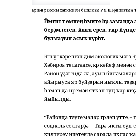
Бөрйән районы хакимиәте башлығы Р.Д. Шәриповтың "Б
Йәмғиәттә өмәнең әһәмиәте һәр заман
берҙәмлеген, йәшәгән еренә, тирә-
булмауын асыҡ күрһәтә.
Бөгөн үткәрелгән дөйөм экологик өмәг
Хәбиров теләгәнсә, көр кәйеф менән 
Район үҙәгендә лә, ауыл биләмәләр
айырыуса яр буйҙарын ныҡлы таҙар
һаман да иремәй ятҡан туң ҡар ки
йыйылды.
“Районда тәүге өмәләр гөрләп үтте,
социаль селтәрҙә. – Тирә-яҡты сүп-
килтереү ниәтендә сарала ихлас ҡ