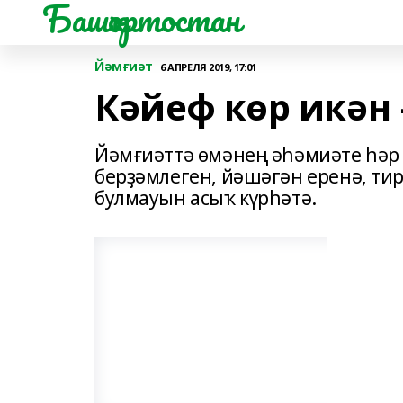
Башҡортостан
Йәмғиәт
6 АПРЕЛЯ 2019, 17:01
Кәйеф көр икән 
Йәмғиәттә өмәнең әһәмиәте һәр 
берҙәмлеген, йәшәгән еренә, ти
булмауын асыҡ күрһәтә.