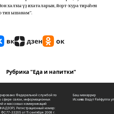
йон халҡы үҙ ихаталарын, йорт-ҡура тирәһен
р тип ышанам”.
Рубрика "Еда и напитки"
рировано Федеральной службой по
Баш мөхәррир
в сфере связи, информационных
Исхаҡов Вәдүт Ғәйфулла у
ий и массовых коммуникаций
НАДЗОР). Регистрационный номер:
 ФС77-33205 от 11 сентября 2008 г.