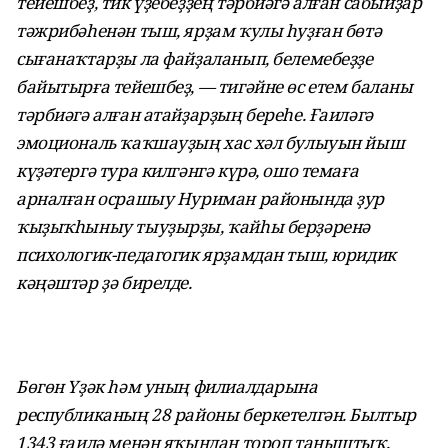
тейешбеҙ, тик үҙебеҙҙең тәрбиәгә алған сабыйҙар
тәжрибәһенән тыш, ярҙам ҡулы һуҙған бөтә
сығанаҡтарҙы ла файҙаланып, белемебеҙҙе
байытырға тейешбеҙ, — тигәйне өс етем баланы
тәрбиәгә алған атайҙарҙың береһе. Ғаиләгә
эмоциональ ҡаҡшауҙың хас хәл булыуын йыш
күҙәтергә тура килгәнгә күрә, ошо темаға
арналған осрашыу Нуриман районында ҙур
ҡыҙыҡһыныу тыуҙырҙы, ҡайһы берҙәренә
психологик-педагогик ярҙамдан тыш, юридик
кәңәштәр ҙә бирелде.
Бөгөн Үҙәк һәм уның филиалдарына
республиканың 28 районы беркетелгән. Былтыр
1343 ғаилә менән яҡындан тороп таныштыҡ,