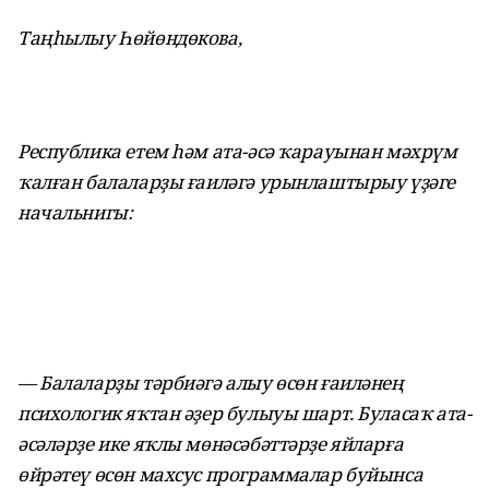
Таңһылыу Һөйөндөкова,
Республика етем һәм ата-әсә ҡарауынан мәхрүм
ҡалған балаларҙы ғаиләгә урынлаштырыу үҙәге
начальнигы:
— Балаларҙы тәрбиәгә алыу өсөн ғаиләнең
психологик яҡтан әҙер булыуы шарт. Буласаҡ ата-
әсәләрҙе ике яҡлы мөнәсәбәттәрҙе яйларға
өйрәтеү өсөн махсус программалар буйынса