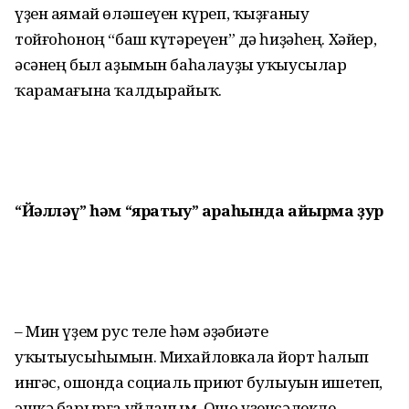
үҙен аямай өләшеүен күреп, ҡыҙғаныу
тойғоһоноң “баш күтәреүен” дә һиҙәһең. Хәйер,
әсәнең был аҙымын баһалауҙы уҡыусылар
ҡарамағына ҡалдырайыҡ.
“Йәлләү” һәм “яратыу” араһында айырма ҙур
– Мин үҙем рус теле һәм әҙәбиәте
уҡытыусыһымын. Михайловкала йорт һалып
ингәс, ошонда социаль приют булыуын ишетеп,
эшкә барырға уйланым. Ошо үҙенсәлекле