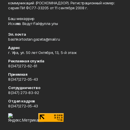
коммуникаций (РОСКОМНАДЗОР). Регистрационный номер:
серия ПИ ФС77-33205 от 11 сентября 2008 г.
Баш мөхәррир
Исхаҡов Вәдүт Ғәйфулла улы
Эл. почта
bashkortostan.gazeta@mail.ru
Адрес
г. Уфа, ул. 50 лет Октября, 13, 5-й этаж
Рекламная служба
8(347)272-62-61
Приемная
8(347)272-05-43
Сотрудничество
8(347) 273-83-92
Отдел кадров
8(347)272-05-43