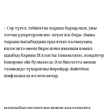
– Сер түгел, тәбиғәткә ҡаршы барырлыҡ, уны
тотош үҙгәртерлек көс-ҡеүәт юҡ беҙҙә. Әммә
тырышлығыбыҙҙың ерҙә ятып ҡалмауына,
киләсәктә емеш бирәсәгенә иманым камил.
Ҡыҙыбыҙ Карина IX класты тамамлағас, кондитер
һөнәренә эйә булмаҡсы. Әле Виолетта менән
тхэквондо түңәрәгенә йөрөйҙәр, йәйгеһен
шифаханала ял итәсәктәр.
Ҡыҙҙарыбыҙ иптәштәре менән аралашырға