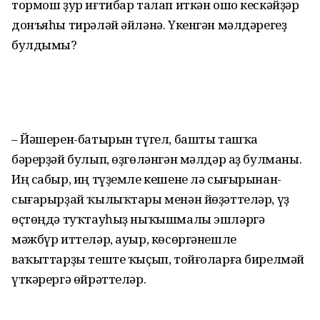
тормош ҙур иғтибар талап иткән ошо кескәйҙәр
донъяһы тирәләй әйләнә. Үкенгән мәлдәрегеҙ
булдымы?
– Йәшерен-батырын түгел, башты ташҡа
бәрерҙәй булып, өҙгөләнгән мәлдәр аҙ булманы.
Иң сабыр, иң түҙемле кешене лә сығырынан-
сығарырҙай ҡылыҡтары менән йөҙәттеләр, үҙ
өҫтөңдә туҡтауһыҙ ныҡышмалы эшләргә
мәжбүр иттеләр, ауыр, көсөргәнешле
ваҡыттарҙы теште ҡыҫып, тойғоларға бирелмәй
үткәрергә өйрәттеләр.