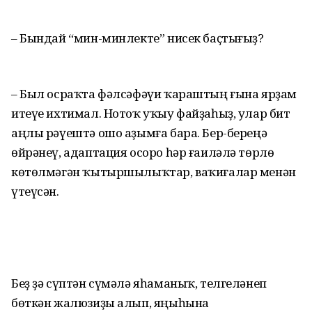
– Бындай “мин-минлекте” нисек баҫтығыҙ?
– Был осраҡта фәлсәфәүи ҡараштың ғына ярҙам
итеүе ихтимал. Нотоҡ уҡыу файҙаһыҙ, улар бит
аңлы рәүештә ошо аҙымға бара. Бер-береңә
өйрәнеү, адаптация осоро һәр ғаиләлә төрлө
көтөлмәгән ҡытыршылыҡтар, ваҡиғалар менән
үтеүсән.
Беҙ ҙә сүптән сүмәлә яһаманыҡ, телгеләнеп
бөткән жалюзиҙы алып, яңыһына