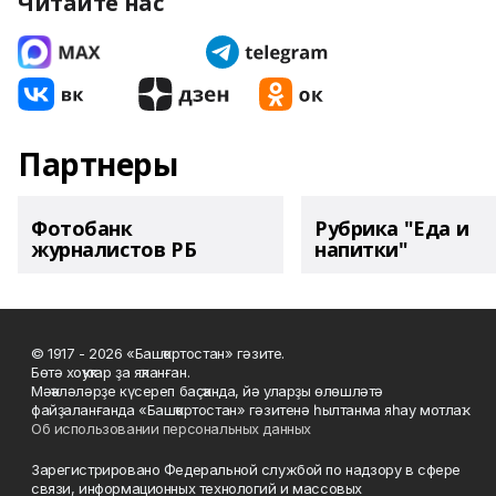
Читайте нас
Партнеры
Фотобанк
Рубрика "Еда и
журналистов РБ
напитки"
© 1917 - 2026 «Башҡортостан» гәзите.
Бөтә хоҡуҡтар ҙа яҡланған.
Мәҡәләләрҙе күсереп баҫҡанда, йә уларҙы өлөшләтә
файҙаланғанда «Башҡортостан» гәзитенә һылтанма яһау мотлаҡ.
Об использовании персональных данных
Зарегистрировано Федеральной службой по надзору в сфере
связи, информационных технологий и массовых