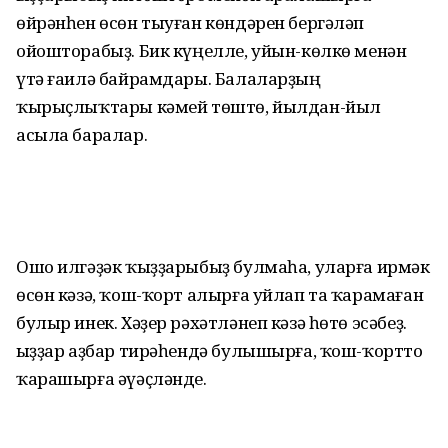
өйрәнһен өсөн тыуған көндәрен бергәләп
ойошторабыҙ. Бик күңелле, уйын-көлкө менән
үтә ғаилә байрамдары. Балаларҙың
ҡырыҫлыҡтары кәмей төштө, йылдан-йыл
асыла баралар.
Ошо илгәҙәк ҡыҙҙарыбыҙ булмаһа, уларға ирмәк
өсөн кәзә, ҡош-ҡорт алырға уйлап та ҡарамаған
булыр инек. Хәҙер рәхәтләнеп кәзә һөтө эсәбеҙ.
Ҡыҙҙар аҙбар тирәһендә булышырға, ҡош-ҡортто
ҡарашырға әүәҫләнде.