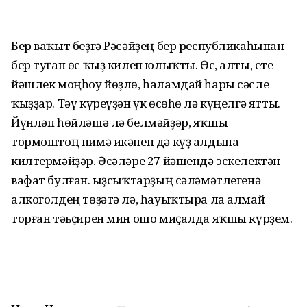
Бер ваҡыт беҙгә Рәсәйҙең бер республикаһынан
бер туған өс ҡыҙ килеп юлыҡты. Өс, алты, ете
йәшлек моңһоу йөҙлө, һаламдай һары сәсле
ҡыҙҙар. Тәү күреүҙән үк өсөһө лә күңелгә ятты.
Йүнләп һөйләшә лә белмәйҙәр, яҡшы
тормоштоң нимә икәнен дә күҙ алдына
килтермәйҙәр. Әсәләре 27 йәшендә эскелектән
вафат булған. Ҡыҙсыҡтарҙың сәләмәтлегенә
алкоголдең төҙәтә лә, һауыҡтыра ла алмай
торған тәьҫирен мин ошо миҫалда яҡшы күрҙем.