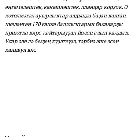
әңгәмәләштек, кәңәшләштек, пландар ҡорҙоҡ. Ә
көтөлмәгән ауырлыҡтар алдында баҙап ҡалған,
икеләнгән 170 ғаилә башлыҡтарын балаларҙы
приютҡа кире ҡайтарыуҙан йолоп алып ҡалдыҡ.
Улар әле лә беҙҙең күҙәтеүҙә, тәрбиә эше өсөн
каникул юҡ.