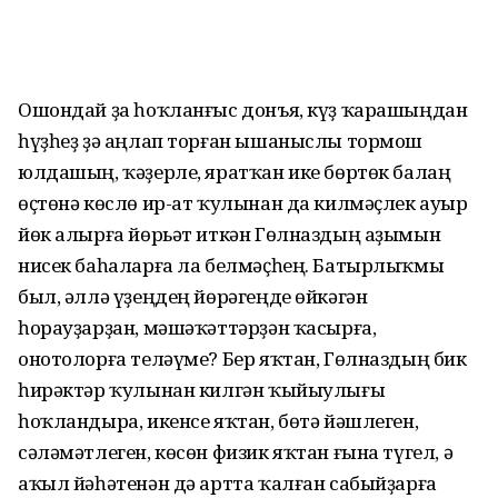
Ошондай ҙа һоҡланғыс донъя, күҙ ҡарашыңдан
һүҙһеҙ ҙә аңлап торған ышаныслы тормош
юлдашың, ҡәҙерле, яратҡан ике бөртөк балаң
өҫтөнә көслө ир-ат ҡулынан да килмәҫлек ауыр
йөк алырға йөрьәт иткән Гөлназдың аҙымын
нисек баһаларға ла белмәҫһең. Батырлыҡмы
был, әллә үҙеңдең йөрәгеңде өйкәгән
һорауҙарҙан, мәшәҡәттәрҙән ҡасырға,
онотолорға теләүме? Бер яҡтан, Гөлназдың бик
һирәктәр ҡулынан килгән ҡыйыулығы
һоҡландыра, икенсе яҡтан, бөтә йәшлеген,
сәләмәтлеген, көсөн физик яҡтан ғына түгел, ә
аҡыл йәһәтенән дә артта ҡалған сабыйҙарға