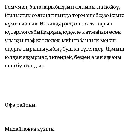
Ғөмүмән, балаларыбыҙҙың алтыһы ла һөйөү,
йылылыҡ солғанышында тормошобоҙҙо йәмгә
күмеп йәшәй. Өлкәндәрҙең оло хаталарын
күтәргән сабыйҙарҙың күңеле ҡатмаһын өсөн
уларҙы шәфҡәтлелек, миһырбанлыҡ менән
еңергә тырышыуыбыҙ бушҡа түгелдер. Яҙмыш
юлдан яҙҙырмаҫ, тигәндәй, беҙҙең өсөн яҙғаны
ошо булғандыр.
Өфө районы,
Михайловка ауылы