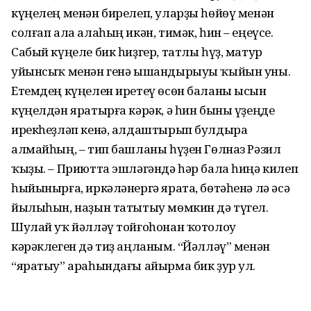
күңелең менән бирелеп, уларҙы һөйөү менән
солғап ала алаһың икән, тимәк, һин – еңеүсе.
Сабый күңеле бик һиҙгер, татлы һүҙ, матур
уйынсыҡ менән генә ышандырыуы ҡыйын уны.
Етемдең күңелен иретеү өсөн баланы ысын
күңелдән яратырға кәрәк, ә һин быны үҙеңде
ирекһеҙләп кенә, алдаштырып булдыра
алмайһың, – тип башланы һүҙен Гөлназ Рәзил
ҡыҙы. – Приютта эшләгәндә һәр бала һиңә килеп
һыйынырға, иркәләнергә ярата, бөтәһенә лә әсә
йылыһын, наҙын татытыу мөмкин дә түгел.
Шулай уҡ йәлләү тойғоһонан ҡотолоу
кәрәклеген дә тиҙ аңланым. “Йәлләү” менән
“яратыу” араһындағы айырма бик ҙур ул.