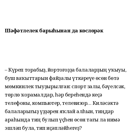
Шәфҡәтлелек барыһынан да көслөрәк
– Күреп торабыҙ, йортоғоҙҙа балаларҙың уҡыуы,
буш ваҡыттарын файҙалы үткәреүе өсөн бөтә
мөмкинлек тыуҙырылған: спорт залы, бәүелсәк,
төрлө ҡорамалдар, һәр береһендә кеҫә
телефоны, компьютер, телевизор… Киләсәктә
балаларығыҙ үҙҙәрен яҡлай алһын, тиңдәр
араһында тиң булып үҫһен өсөн тағы ла нимә
эшләп була, тип иҫәпләйһегеҙ?