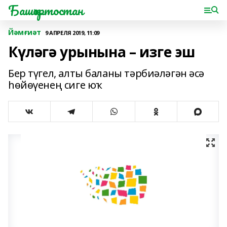
Башҡортостан
Йәмғиәт
9 АПРЕЛЯ 2019, 11:09
Күләгә урынына – изге эш
Бер түгел, алты баланы тәрбиәләгән әсә
һөйөүенең сиге юҡ