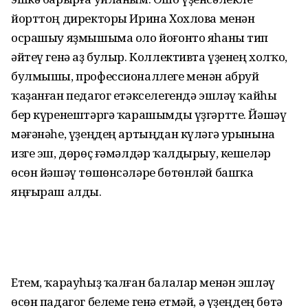
йорттоң директоры Ирина Хохлова менән
осрашыу яҙмышыма оло йоғонто яһаны тип
әйтеү генә аҙ булыр. Коллективта үҙенең холҡо,
булмышы, профессионаллеге менән абруй
ҡаҙанған педагог етәкселегендә эшләү ҡайһы
бер күренештәргә ҡарашымды үҙгәртте. Йәшәү
мәғәнәһе, үҙеңдең артыңдан күләгә урынына
изге эш, дөрөҫ ғәмәлдәр ҡалдырыу, кешеләр
өсөн йәшәү төшөнсәләре бөтөнләй башҡа
яңғыраш алды.
Етем, ҡарауһыҙ ҡалған балалар менән эшләү
өсөн падагог белеме генә етмәй, ә үҙеңдең бөтә