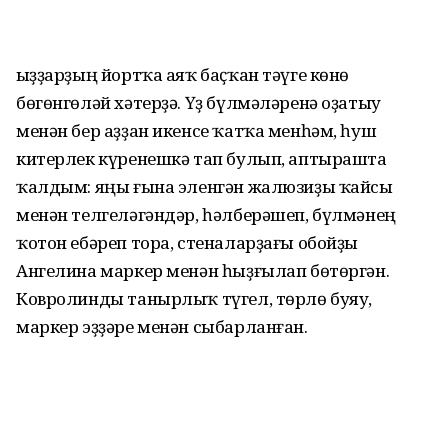
Ҡыҙҙарҙың йортҡа аяҡ баҫҡан тәүге көнө
бөгөнгөләй хәтерҙә. Үҙ бүлмәләренә оҙатыу
менән бер аҙҙан икенсе ҡатҡа менһәм, һуш
китерлек күренешкә тап булып, аптырашта
ҡалдым: яңы ғына эленгән жалюзиҙы ҡайсы
менән телгеләгәндәр, һәлберәшеп, бүлмәнең
ҡотон ебәреп тора, стеналарҙағы обойҙы
Ангелина маркер менән һыҙғылап бөтөргән.
Ковролинды танырлыҡ түгел, төрлө буяу,
маркер эҙҙәре менән сыбарланған.