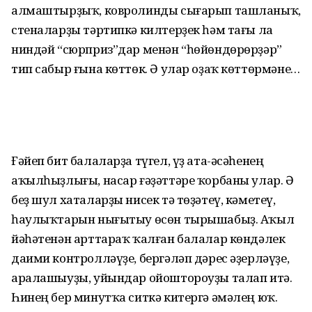
алмаштырҙыҡ, ковролинды сығарып ташланыҡ,
стеналарҙы тәртипкә килтерҙек һәм тағы ла
ниндәй “сюрприз”дар менән “һөйөндөрөрҙәр”
тип сабыр ғына көттөк. Ә улар оҙаҡ көттөрмәне…
Ғәйеп бит балаларҙа түгел, үҙ ата-әсәһенең
аҡылһыҙлығы, насар ғәҙәттәре ҡорбаны улар. Ә
беҙ шул хаталарҙы нисек тә төҙәтеү, кәметеү,
һаулыҡтарын нығытыу өсөн тырышабыҙ. Аҡыл
йәһәтенән арттараҡ ҡалған балалар көндәлек
даими контролләүҙе, бергәләп дәрес әҙерләүҙе,
аралашыуҙы, уйындар ойоштороуҙы талап итә.
Һинең бер минутҡа ситкә китергә әмәлең юҡ.