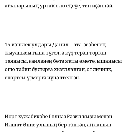
ағзаларының уртаҡ оло еңеүе, тип иҫәпләй.
15 йәшлек улдары Данил – ата-әсәһенең
ҡыуанысы ғына түгел, ә күҙ терәп торған
таянысы, ғаиләнең бөтә яҡты өмөтө, ышанысы
ошо табип булырға хыялланған, отличник,
спортсы үҫмергә йүнәлтелгән.
Йорт хужабикәһе Гөлназ Рәзил ҡыҙы менән
Илшат Әнис улының бер төптән, аңлашып