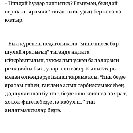
– Ниндәй һүҙҙәр таптығыҙ? Ғөмүмән, бындай
осраҡта “ярамай” тигән тыйыуҙың бер көсө лә
юҡтыр.
– Был күренеш педагогикала “мине нисек бар,
шулай яратығыҙ” тигәнде аңлата.
Ҡыйырһытылып, туҡмалып үҫкән балаларҙың
реакцияһы был, улар ошо сәйер ҡылыҡтары
менән өлкәндәрҙе һынап ҡарамаҡсы. “Һин беҙҙе
яратам тиһең, ғаиләңә алып тәрбиәләмәксеһең
дә, шулай шәп булғас, беҙҙе ошо көйөнсә лә ярат,
холоҡ-фиғелебеҙҙе лә ҡабул ит” тип
аңлатмаҡсылар беҙгә.