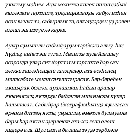
уҡытыу мөһим. Яңы мөхиткә килеп ингән сабый
ғаиләләге тәртипте, традицияларҙы ҡабул итһен
өсөн ваҡыт та, сабырлыҡ та, өлкәндәрҙең үҙ ролен
аңлап эш итеүе лә кәрәк.
Ауыр яҙмышлы сабыйҙарҙы тәрбиәгә алыу, һис
һүҙһеҙ, анһат эш түгел. Мөхиткә ҡулайлашыу
осоронда улар сит йорттағы тәртипте һәр саҡ
элекке ғаиләһендәге ҡағиҙәләр, ата-әсәһенең
мөнәсәбәте менән сағыштырасаҡ. Бер-береһен
яҡшыраҡ белгән, аралашҡан һайын аралар
яҡынаясаҡ, яҡтарҙы бәйләгән ышаныслы күпер
һалынасаҡ. Сабыйҙар биографияһында яҙыласаҡ
өр-яңы биттең яҡты, уңышлы, өмөтлө булыуына
бары һәр яҡтан әҙерлекле ата-әсә генә өлөш
индерә ала. Шул саҡта баланы тәүҙә тәрбиәгә