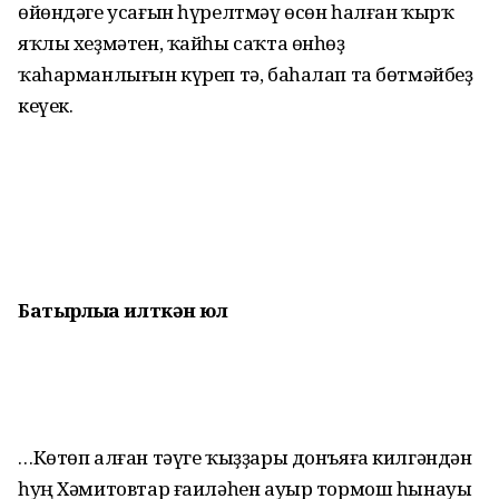
өйөндәге усағын һүрелтмәү өсөн һалған ҡырҡ
яҡлы хеҙмәтен, ҡайһы саҡта өнһөҙ
ҡаһарманлығын күреп тә, баһалап та бөтмәйбеҙ
кеүек.
Батырлыҡҡа илткән юл
…Көтөп алған тәүге ҡыҙҙары донъяға килгәндән
һуң Хәмитовтар ғаиләһен ауыр тормош һынауы