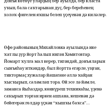
донъя көтөүе уларҙың бер ауылда, бер класта
уҡып, бала саҡтарынан дуҫ, бер-береһенең
холоҡ-фиғелен яҡшы белеп үҫеүенән дә киләлер.
Өфө районының Михайловка ауылында ике
ҡатлы ҙур йорт һалып ингән Хәмитовтар.
Йомарт ҡулға мал керер, тигәндәй, донъяларын
сынъяһау иткәндәр, был йортта егәрле, уңған,
тиктормаҫ хужалар йәшәгәне әллә ҡайҙан
ҡысҡырып, сәләмләп тора. Өй эсе лә йәмле,
заманса йыһаздар, көнкүреш техникаһы, үҙенә
саҡырып торған иркен ашхана, кешенән дә
бейегерәк гөлдәр үҫкән “ҡышҡы баҡса”…