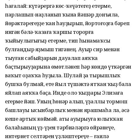
һағалай: күтәрергә көс-ҡеүәтегеҙ етерме,
парлашып-наҙланып ҡына йәшәр донъяла,
йөрәктәрегеҙҙе ҡан һауҙырып, йортоғоҙға бәреп
ингән бәлә-ҡазаға ҡаршы торорға
ҡыйыулығығыҙ етерме, тип һынамаҡсы
булғандыр яҙмыш тигәнең. Ауыр сир менән
тыуған сабыйҙарын дауалап аяҡҡа
баҫтырыуҙарына өмөтләнеп һәр көндө үткәргән
ваҡыт оҙаҡҡа һуҙыла. Шулай ҙа тырышлыҡ
бушҡа булмай, ете йыл түшәктә ятҡан ҡыҙ бала
яйлап аяҡҡа баҫа. Инде оло ҡыҙҙары Элизаға
егерме йәш. Уның һөнәр алып, үҙаллы тормош
башлауы ысынбарлыҡ менән ярашмаһа ла, әсә
кеше артыҡ көймәй. Ҡаты ауырыуға юлыҡҡан
балаһының үҙ-үҙен тәрбиәләргә өйрәнеүе,
интернет селтәрен үҙләштереүе – ғаилә