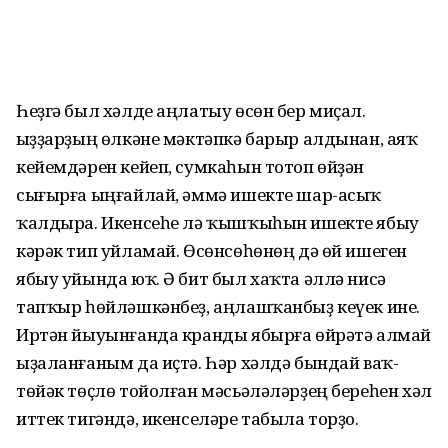
Һеҙгә был хәлде аңлатыу өсөн бер миҫал.
Ҡыҙҙарҙың өлкәне мәктәпкә барыр алдынан, аяҡ
кейемдәрен кейеп, сумкаһын тотоп өйҙән
сығырға ыңғайлай, әммә ишекте шар-асыҡ
ҡалдыра. Икенсеһе лә ҡышҡыһын ишекте ябыу
кәрәк тип уйламай. Өсөнсөһөнөң дә өй ишеген
ябыу уйында юҡ. Ә бит был хаҡта әллә нисә
тапҡыр һөйләшкәнбеҙ, аңлашҡанбыҙ кеүек ине.
Иртән йыуынғанда кранды ябырға өйрәтә алмай
ыҙаланғаным да иҫтә. Һәр хәлдә бындай ваҡ-
төйәк төҫлө тойолған мәсьәләләрҙең береһен хәл
иттек тигәндә, икенселәре табыла торҙо.