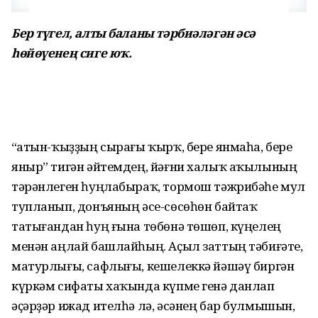
Бер түгел, алты баланы тәрбиәләгән әсә
һөйөүенең сиге юҡ.
“Ҡатын-ҡыҙҙың сырағы ҡырҡ, бере янмаһа, бере
яныр” тигән әйтемдең, йәғни халыҡ аҡылының
тәрәнлеген һуңлабыраҡ, тормош тәжрибәһе мул
тупланып, донъяның әсе-сөсөһөн байтаҡ
татығандан һуң ғына төбөнә төшөп, күңелең
менән аңлай башлайһың. Аҫыл заттың тәбиғәте,
матурлығы, сафлығы, кешелеккә йәшәү биргән
күркәм сифаты хаҡында күпме генә данлап
әҫәрҙәр ижад ителһә лә, әсәнең бар булмышын,