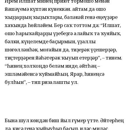
Ирем Илшат минең приют тормошо менән
йәшәүемә күптән күнеккән. Ҡайтам да ошо
ҡыҙҙарҙың ҡыҙыҡтары, бәләкәй генә еңеүҙәре
хаҡында һөйләйем. Бер саҡ тоттом да: “Илшат,
ошо һарыҡайҙарҙы үҙебеҙгә алайыҡ та ҡуяйыҡ,
бәлки, күңелемде баҫырмын, үҙаллы
шөғөлләнһәк, моғайын да, тиҙерәк үҫешерҙәр,
тиҫтерҙәрен йәһәтерәк ҡыуып етерҙәр”, – тинем.
“Һинең холҡоңдо беләм инде, әйтһәң –
эшләмәйенсә ҡуймайһың. Ярар, һинеңсә
булһын”, – тип ризалашты ул.
Бына шул көндән биш йыл ғүмер үтте. Әйтерһең
дә, кисә генә ҡыйыуһыҙ баҫып, иләҫ-миләҫ