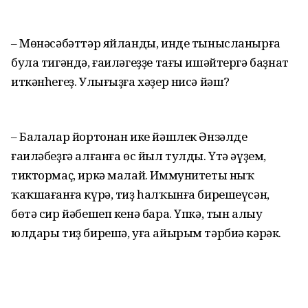
– Мөнәсәбәттәр яйланды, инде тынысланырға
була тигәндә, ғаиләгеҙҙе тағы ишәйтергә баҙнат
иткәнһегеҙ. Улығыҙға хәҙер нисә йәш?
– Балалар йортонан ике йәшлек Әнзәлде
ғаиләбеҙгә алғанға өс йыл тулды. Үтә әүҙем,
тиктормаҫ, иркә малай. Иммунитеты ныҡ
ҡаҡшағанға күрә, тиҙ һалҡынға бирешеүсән,
бөтә сир йәбешеп кенә бара. Үпкә, тын алыу
юлдары тиҙ бирешә, уға айырым тәрбиә кәрәк.