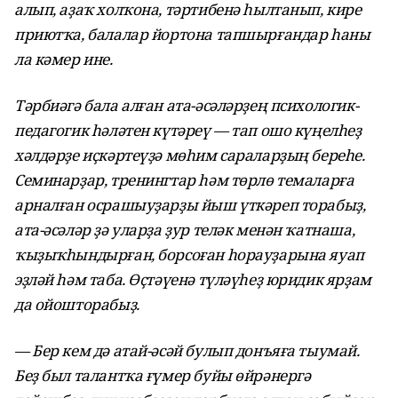
алып, аҙаҡ холҡона, тәртибенә һылтанып, кире
приютҡа, балалар йортона тапшырғандар һаны
ла кәмер ине.
Тәрбиәгә бала алған ата-әсәләрҙең психологик-
педагогик һәләтен күтәреү — тап ошо күңелһеҙ
хәлдәрҙе иҫкәртеүҙә мөһим сараларҙың береһе.
Семинарҙар, тренингтар һәм төрлө темаларға
арналған осрашыуҙарҙы йыш үткәреп торабыҙ,
ата-әсәләр ҙә уларҙа ҙур теләк менән ҡатнаша,
ҡыҙыҡһындырған, борсоған һорауҙарына яуап
эҙләй һәм таба. Өҫтәүенә түләүһеҙ юридик ярҙам
да ойошторабыҙ.
— Бер кем дә атай-әсәй булып донъяға тыумай.
Беҙ был талантҡа ғүмер буйы өйрәнергә