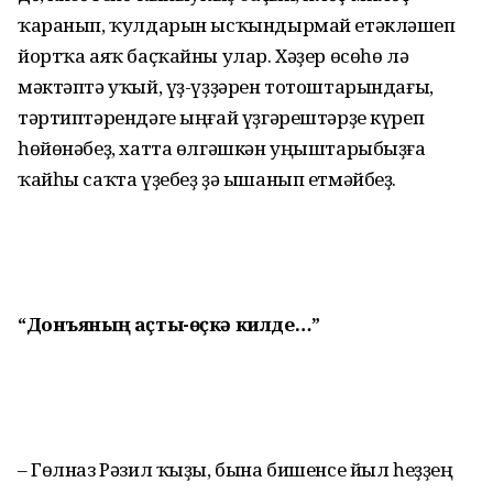
ҡаранып, ҡулдарын ысҡындырмай етәкләшеп
йортҡа аяҡ баҫҡайны улар. Хәҙер өсөһө лә
мәктәптә уҡый, үҙ-үҙҙәрен тотоштарындағы,
тәртиптәрендәге ыңғай үҙгәрештәрҙе күреп
һөйөнәбеҙ, хатта өлгәшкән уңыштарыбыҙға
ҡайһы саҡта үҙебеҙ ҙә ышанып етмәйбеҙ.
“Донъяның аҫты-өҫкә килде…”
– Гөлназ Рәзил ҡыҙы, бына бишенсе йыл һеҙҙең