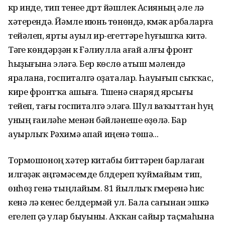
күр инде, тип үтенеүе дүрт йәш­лек Асияның әле лә
хәте­рен­дә. Йәмле июнь төнөндә, күмәк арба­ларға
тейәлеп, ярты ауыл ир-егеттәре һуғышҡа китә.
Тәүге көндәрҙән үк Ғәлиулла ағай алғы фронт
һыҙығына эләгә. Бер көслө атыш мәлендә
яралана, госпи­тал­гә оҙаталар. Һауығып сыҡҡас,
кире фронтҡа ашыға. Түшенә снаряд ярсығы
тейеп, тағы госпиталгә элә­гә. Шул ваҡыттан һуң
уның ғаи­лә­һе менән бәйлә­неше өҙөлә. Бар
ауырлыҡ Рәхимә апай иңенә төшә...
Тормошоноң хәтер китабы бит­тәрен барлаған
илгәҙәк әңгәмә­сем­де бүлдереп ҡуймайым тип,
өнһөҙ генә тыңлайым. 81 йыллыҡ ғү­меренә һис
кенә лә үкенес бел­дермәй ул. Бала сағынан эшкә
егелеп үҫә улар быуыны. Аҡҡан сайыр таҫмаһына