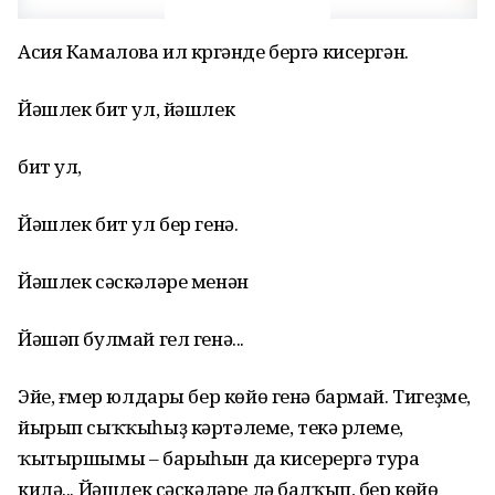
Асия Камалова ил күргәнде бергә кисергән.
Йәшлек бит ул, йәшлек
бит ул,
Йәшлек бит ул бер генә.
Йәшлек сәскәләре менән
Йәшәп булмай гел генә...
Эйе, ғүмер юлдары бер көйө генә бармай. Тигеҙме,
йырып сыҡҡыһыҙ кәртәлеме, текә үрлеме,
ҡытыршымы – барыһын да кисерергә тура
килә... Йәшлек сәскәләре лә балҡып, бер көйө