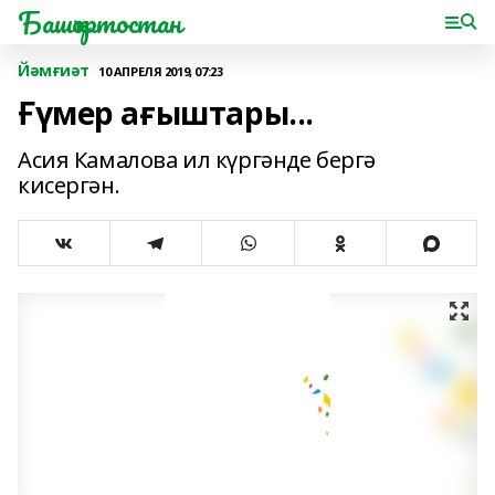
Башҡортостан
Йәмғиәт
10 АПРЕЛЯ 2019, 07:23
Ғүмер ағыштары...
Асия Камалова ил күргәнде бергә
кисергән.