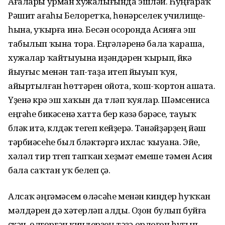
Ағалары урман хужалығында эшләй. Һуңғараҡ
Рәшит ағаһы Бе­лоретҡа, һөнәрселек училище­
һына, уҡырға инә. Бесән осоронда Асияға эш
табылып ҡына тора. Еңгәләренә бала ҡараша,
хужалар ҡайтыуына иҙәндәрен ҡырып, йүкә
йыуғыс менән тап-таҙа итеп йыуып ҡуя,
айыртылған һөттәрен ойота, ҡош-ҡортон ашата.
Үҙенә күрә эш хаҡын да түләп ҡуялар. Шәм­сениса
еңгәһе бикәсенә хатта бер кәзә бәрәсе, тауыҡ
бүләк итә, күлдәк тегеп кейҙерә. Тәнәйҙәрҙең йәш
тәрбиәсеһе был бүләктәргә ихлас ҡыуана. Эйе,
хәләл тир түгеп тапҡан хеҙмәт емеше тәмен Асия
бала саҡтан уҡ белеп үҫә.
Алсаҡ әңгәмәсем өләсәһе менән киндер һуҡҡан
мәлдәрен дә хәтерләп алды. Оҙон булып буйға
үҫкән, өлгөргән киндерҙең тәүҙә орлоғон һуғып