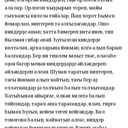
алалар. Орлоғон ҡыҙҙырып тороп, майы
сыҡҡансы килелә төйәләр. Йәш ҡорот һымаҡ
йомарлап, киптереп тә алғылағандар. Ошо
киндерҙе ашап, хатта һимереп китә инек, тип
йылмая сибәр апай. Һуғылған киндерҙе
көлтәләп, арҡаларына йөк­мәп, күлгә алып барып
һалған­дар. Бер ни тиклем ваҡыт үткәс, өләсәһе
оҙон багор менән киндер­ҙәрҙе әйләндереп-
әйләндереп алған. Шунан таратып киптереп,
тағы йөкмәп алып ҡайтып, тағы бер аҙ
елләткәндәр ҙә талҡыға һа­лып талҡығандар.
Ҡатыһынан айырғас, өлкән килегә һалып
төйгәндәр, тараҡ аша тарағандар, иләп, тирүгә
һымаҡ һуғып, кейем тегеп кейгәндәр. Көл
тоноғона һалып, ҡайнатып алғас, киндер
кейемдәр йомшарып киткән. Рәшит ағаһы