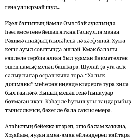
генә ултырмай шул...
Иҙел башының йәмле Өмөтбай ауылында
һәүетемсә генә йәшәп ятҡан Ғәлиулла менән
Рәхимә апайҙың ғаиләһенә лә хәүеф янай. Хужа
кеше ауыл советында эш­ләй. Күмәк балалы
ғаиләлә тәрбиә алған был уҙаман йөкмәтелгән
эшен намыҫ менән башҡара. Шулай ҙа уға аяҡ
салыусылар осрап ҡына тора. “Халыҡ
дошманы” мө­һөрөн иңендә күтәрергә тура килә
был ғаиләгә. Бының менән генә һынауҙар
бөтмәгән икән. Ҡәһәрле һуғыш уты таңдарыбыҙ
тыныслы­ғын, бәхетле бала саҡты емерә.
Атаһының бейеккә күтәреп, ошо балам хаҡына,
Хоҙайым, яу­ҙан имен-аман әйләндереп ҡай­та­ра