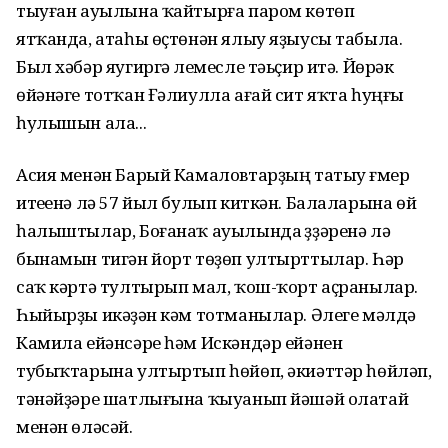
тыуған ауылына ҡайтырға паром көтөп
ятҡанда, атаһы өҫтөнән ялыу яҙыусы табыла.
Был хәбәр яугиргә үлемесле тәьҫир итә. Йөрәк
өйәнәге тотҡан Ғәлиулла ағай сит яҡта һуңғы
һулышын ала...
Асия менән Барый Камалов­тарҙың татыу ғүмер
итеүенә лә 57 йыл булып киткән. Балаларына өй
һалыштылар, Боғанаҡ ауылында үҙҙәренә лә
бынамын тигән йорт төҙөп ултырттылар. Һәр
саҡ кәртә тултырып мал, ҡош-ҡорт аҫранылар.
Һыйырҙы икәүҙән кәм тотманылар. Әлеге мәлдә
Камила ейәнсәре һәм Искәндәр ейәнен
тубыҡтарына ултыртып һөйөп, әкиәттәр һөйләп,
тәнәйҙәре шатлығына ҡыуанып йәшәй олатай
менән өләсәй.