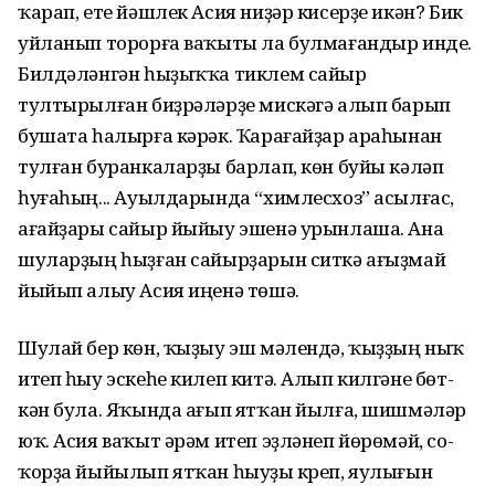
ҡа­рап, ете йәш­лек Асия ниҙәр кисерҙе икән? Бик
уй­ланып торорға ваҡыты ла бул­мағандыр инде.
Билдәләнгән һы­ҙыҡ­ҡа тиклем сайыр
тултырылған биҙрәләрҙе мискәгә алып барып
бушата һалырға кәрәк. Ҡарағайҙар араһынан
тулған буранкаларҙы барлап, көн буйы кәләп
һуғаһың... Ауылдарында “химлесхоз” асылғас,
ағайҙары сайыр йыйыу эшенә урынлаша. Ана
шуларҙың һыҙған сайырҙарын ситкә ағыҙмай
йыйып алыу Асия иңенә төшә.
Шулай бер көн, ҡыҙыу эш мә­лен­дә, ҡыҙҙың ныҡ
итеп һыу эске­һе килеп китә. Алып килгәне бөт­
кән була. Яҡында ағып ятҡан йыл­ға, шишмәләр
юҡ. Асия ваҡыт әрәм итеп эҙләнеп йөрөмәй, со­
ҡор­ҙа йыйылып ятҡан һыуҙы кү­реп, яулығын