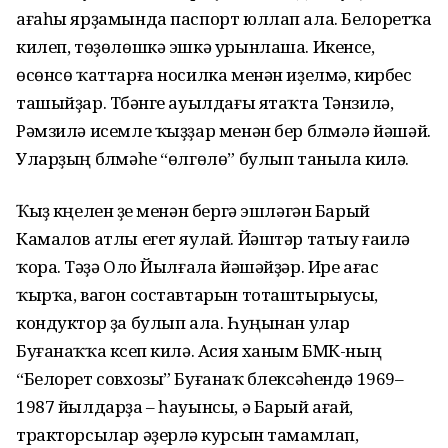
ағаһы ярҙа­мында паспорт юллап ала. Бе­лоретҡа
килеп, төҙөлөшкә эшкә урынлаша. Икенсе,
өсөнсө ҡат­тарға носилка менән иҙелмә, кирбес
ташыйҙар. Түбәнге ауылдағы ятаҡта Тәнзилә,
Рәмзилә исемле ҡыҙҙар менән бер бүлмәлә йәшәй.
Уларҙың бүлмәһе “өлгөлө” булып таныла килә.
Ҡыҙ күңелен үҙе менән бергә эшләгән Барый
Камалов атлы егет яулай. Йәштәр татыу ғаилә
ҡора. Тәүҙә Оло Йылғала йәшәйҙәр. Ире ағас
ҡырҡа, вагон составтарын тоташтырыусы,
кондуктор ҙа булып ала. Һуңынан улар
Буғанаҡҡа күсеп килә. Асия ханым БМК-ның
“Белорет совхозы” Буғанаҡ бүлексәһендә 1969–
1987 йылдарҙа – һауынсы, ә Барый ағай,
тракторсылар әҙерләү курсын тамамлап,