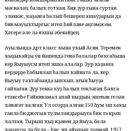
мәскәүләп, балыҡ тотҡан. Бик ҙур ғына суртан
эләккәс, ҡаҙанға һалып бешереп ашауҙарын да
бик мауыҡтырғыс итеп һөйләне әңгәмәсем.
Хәтере әле лә яҡшы әбекәйҙең.
Ауылында дүрт класс ҡына уҡый Асия. Теремек
ҡыҙыҡайҙы ун йәшендә генә балалар баҡса­һына
кер йыуыусы итеп эшкә алалар. Ҙур ҡаҙанға
керҙәрҙе һабын­лап һалып ҡайната ла, кер
йыуыу таҡтаһында ышҡып, ағын һыуҙа
сайҡаған. Ҙур үтеккә ҡуҙ һалып үтекләгән. Баҡса
етәксеһе Ғәйни­камал апай ҡыҙҙың эшенән гелән
ҡәнәғәт ҡалған. Ул осорҙа алған 150 һум эш хаҡы
ғаилә бюджетын тулыландырыуға бик тә ярап
ҡалған. Тырыш ҡыҙ иҙәнен дә йыуа, бала
ҡараусы ла була – һис эш айырып тормай. 1957