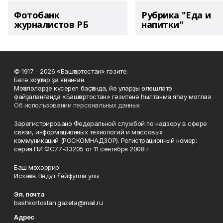
Фотобанк
Рубрика "Еда и
журналистов РБ
напитки"
© 1917 - 2026 «Башҡортостан» гәзите.
Бөтә хоҡуҡтар ҙа яҡланған.
Мәҡәләләрҙе күсереп баҫҡанда, йә уларҙы өлөшләтә
файҙаланғанда «Башҡортостан» гәзитенә һылтанма яһау мотлаҡ.
Об использовании персональных данных
Зарегистрировано Федеральной службой по надзору в сфере
связи, информационных технологий и массовых
коммуникаций (РОСКОМНАДЗОР). Регистрационный номер:
серия ПИ ФС77-33205 от 11 сентября 2008 г.
Баш мөхәррир
Исхаҡов Вәдүт Ғәйфулла улы
Эл. почта
bashkortostan.gazeta@mail.ru
Адрес