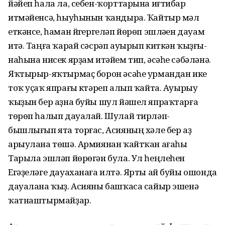
йәйеп һала ла, себен-ҡорттарына иғтибар
итмәйен­сә, һыуһынын ҡандыра. Ҡайтыр мәл
еткәнсе, һаман йүгергеләп йө­рөп эшләүен дауам
итә. Таңға ҡарай сәсрәп ауырып киткән ҡыҙғы­
наһына нисек ярҙам итәйем тип, әсәһе сәбәләнә.
Яҡтырыр-яҡтырмаҫ борон әсәһе урмандан ике
тоҡ уҫаҡ япрағы күтәреп алып ҡайта. Ауырыу
ҡыҙын бер аҙна буйы шул йәшел япраҡтарға
төрөп һалып дауалай. Шулай тирләп-
бышлығып ята торғас, Асияның хәле бер аҙ
арыулана төшә. Армиянан ҡайтҡан ағаһы
Тарыла эшләп йөрөгән була. Ул һеңлеһен
Егәҙеләге дауаханаға илтә. Ярты ай буйы ошонда
дауалана ҡыҙ. Асияны башҡаса сайыр эшенә
ҡатнаштырмайҙар.