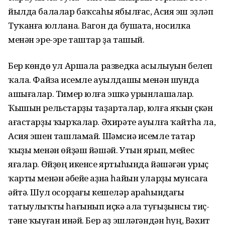
йылда балалар баҡсаһы ябылғас, Асия эш эҙләп
Туҡанға юллана. Вагон да бушата, носилка
менән эре-эре таштар ҙа ташый.
Бер көндө ул Аршала разведка асылыуын белеп
ҡала. Файза исемле ауылдашы менән шунда
ашығалар. Тимер юлға эшкә урынлашалар.
Ҡышын рельстарҙы таҙарталар, юлға яҡын үҫкән
ағастарҙы ҡырҡалар. Әхирәте ауылға ҡайтһа ла,
Асия эшен ташламай. Шәмсиә исемле татар
ҡыҙы менән өйҙәш йәшәй. Утын ярып, мейес
яғалар. Өйҙөң икенсе яртыһында йәшәгән урыҫ
ҡарты менән әбейе аҙна һайын уларҙы мунсаға
әйтә. Шул осорҙағы кешеләр араһындағы
татыулыҡты һағынып иҫкә ала туғыҙынсы тиҫ­
тәне ҡыуған инәй. Бер аҙ эшлә­гән­дән һуң, Вәхит