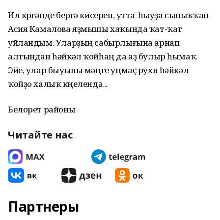
Ил күргәнде бергә кисереп, утта-һыуҙа сыныҡҡан
Асия Камалова яҙмышы хаҡында ҡат-ҡат
уйландым. Уларҙың сабырлығына арнап
алтындан һәйкәл ҡойһаң да аҙ булыр һымаҡ.
Эйе, улар быуыны мәңге уңмаҫ рухи һәйкәл
ҡойҙо халыҡ күңелендә...
Белорет районы
Читайте нас
Партнеры