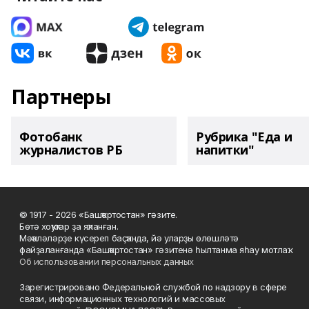
Партнеры
Фотобанк
Рубрика "Еда и
журналистов РБ
напитки"
© 1917 - 2026 «Башҡортостан» гәзите.
Бөтә хоҡуҡтар ҙа яҡланған.
Мәҡәләләрҙе күсереп баҫҡанда, йә уларҙы өлөшләтә
файҙаланғанда «Башҡортостан» гәзитенә һылтанма яһау мотлаҡ.
Об использовании персональных данных
Зарегистрировано Федеральной службой по надзору в сфере
связи, информационных технологий и массовых