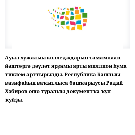
Ауыл хужалығы колледждарын тамамлаған
йәштәргә дәүләт ярҙамы ярты миллион һумға
тиклем арттырылды. Республика Башлығы
вазифаһын ваҡытлыса башҡарыусы Радий
Хәбиров ошо туралығы документҡа ҡул
ҡуйҙы.