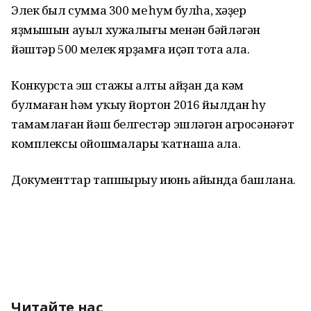
Элек был сумма 300 мең һум булһа, хәҙер
яҙмышын ауыл хужалығы менән бәйләгән
йәштәр 500 меңлек ярҙамға иҫәп тота ала.
Конкурста эш стажы алты айҙан да кәм
булмаған һәм уҡыу йортон 2016 йылдан һуң
тамамлаған йәш белгестәр эшләгән агросәнәғәт
комплексы ойошмалары ҡатнаша ала.
Документтар тапшырыу июнь айында башлана.
Читайте нас