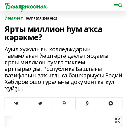
Башҡортостан
Йәмғиәт
10 АПРЕЛЯ 2019, 09:23
Ярты миллион һум аҡса
кәрәкме?
Ауыл хужалығы колледждарын
тамамлаған йәштәргә дәүләт ярҙамы
ярты миллион һумға тиклем
арттырылды. Республика Башлығы
вазифаһын ваҡытлыса башҡарыусы Радий
Хәбиров ошо туралығы документҡа ҡул
ҡуйҙы.