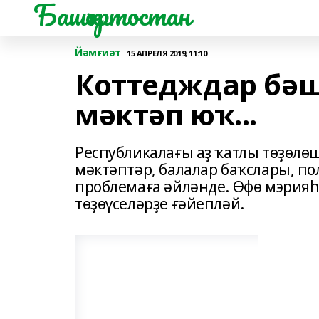
Башҡортостан
Йәмғиәт
15 АПРЕЛЯ 2019, 11:10
Коттедждар бәш
мәктәп юҡ...
Республикалағы аҙ ҡатлы төҙөлө
мәктәптәр, балалар баҡслары, по
проблемаға әйләнде. Өфө мэри
төҙөүселәрҙе ғәйепләй.