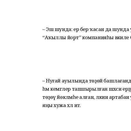
– Эш шунда: ер бер ҡасан да шунд
“Аҡыллы йорт” компанияһы вәкиле 
– Нуғай ауылында төҙөй башлағанд
һәм кемгәлер тапшырылған шәхси ерҙә
төҙөү йөкләмәһе алған, ләкин артабан 
яңы хужа хәл итә.