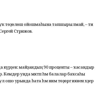
а уҡ төҙөлөш ойошмаһына тапшырылмай, – ти
Сергей Стрижов.
а күрҙек: майҙандың 90 проценты – ҡасандыр
р. Кемдер унда мәктәп һәм балалар баҡсаһы
ул ошо урында һата һәм нимә төҙөргә икәнен хәҙер