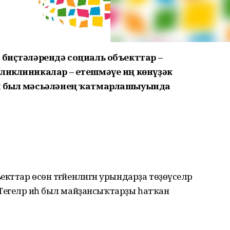
 биҫтәләрендә социаль объекттар –
оликлиникалар – етешмәүе иң көнүҙәк
һы был мәсьәләнең ҡатмарлашыуында
ттар өсөн тәғәйенләнгән урындарҙа төҙөүселәр
Тегеләр иһә был майҙансыҡтарҙы һатҡан