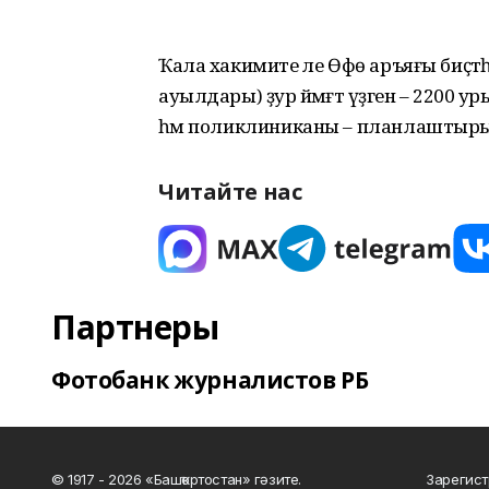
Ҡала хакимиәте әле Өфө аръяғы биҫт
ауылдары) ҙур йәмәғәт үҙәген – 2200
һәм поликлиниканы – планлаштырыу һ
Читайте нас
Партнеры
Фотобанк журналистов РБ
© 1917 - 2026 «Башҡортостан» гәзите.
Зарегист