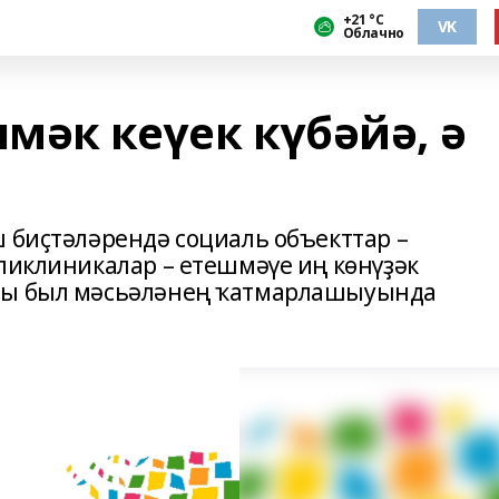
+21 °С
VK
Облачно
мәк кеүек күбәйә, ә
ш биҫтәләрендә социаль объекттар –
ликлиникалар – етешмәүе иң көнүҙәк
яһы был мәсьәләнең ҡатмарлашыуында