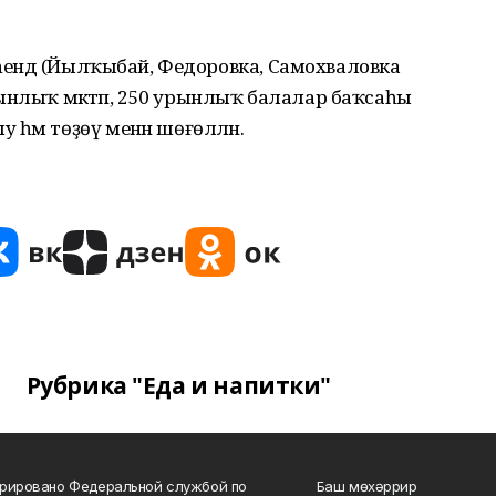
әһендә (Йылҡыбай, Федоровка, Самохваловка
 урынлыҡ мәктәп, 250 урынлыҡ балалар баҡсаһы
әм төҙөү менән шөғөлләнә.
Рубрика "Еда и напитки"
рировано Федеральной службой по
Баш мөхәррир