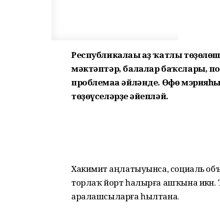
Республикалағы аҙ ҡатлы төҙөлөш
мәктәптәр, балалар баҡслары, п
проблемаға әйләнде. Өфө мэрия
төҙөүселәрҙе ғәйепләй.
Хакимиәт аңлатыуынса, социаль объек
торлаҡ йорт һалырға ашҡына икән. 
аралашсыларға һылтана.