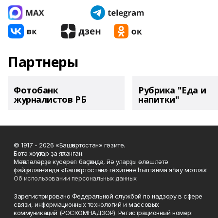
Партнеры
Фотобанк
Рубрика "Еда и
журналистов РБ
напитки"
© 1917 - 2026 «Башҡортостан» гәзите.
Бөтә хоҡуҡтар ҙа яҡланған.
Мәҡәләләрҙе күсереп баҫҡанда, йә уларҙы өлөшләтә
файҙаланғанда «Башҡортостан» гәзитенә һылтанма яһау мотлаҡ.
Об использовании персональных данных
Зарегистрировано Федеральной службой по надзору в сфере
связи, информационных технологий и массовых
коммуникаций (РОСКОМНАДЗОР). Регистрационный номер: