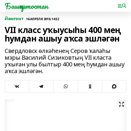
Башҡортостан
Йәмғиәт
16 АПРЕЛЯ 2019, 14:52
VII класс уҡыусыһы 400 мең
һумдан ашыу аҡса эшләгән
Свердловск өлкәһенең Серов ҡалаһы
мэры Василий Сизиковтың VII класта
уҡыған улы былтыр 400 мең һумдан ашыу
аҡса эшләгән.