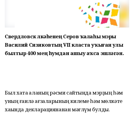
Свердловск өлкәһенең Серов ҡалаһы мэры
Василий Сизиковтың VII класта уҡыған улы
былтыр 400 мең һумдан ашыу аҡса эшләгән.
Был хаҡта ҡаланың рәсми сайтында мэрҙың һәм
уның ғаилә ағзаларының килеме һәм мөлкәте
хаҡында декларациянанан мәғлүм булды.