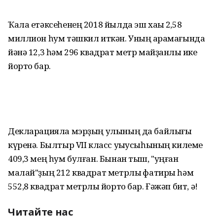
Ҡала етәксеһенең 2018 йылда эш хаҡы 2,58
миллион һум тәшкил иткән. Уның ҡарамағында
йәнә 12,3 һәм 296 квадрат метр майҙанлыҡ ике
йорто бар.
Декларацияла мэрҙың улының да байлығы
күренә. Былтыр VII класс уҡыусыһының килеме
409,3 мең һум булған. Бынан тыш, "уңған
малай"ҙың 212 квадрат метрлыҡ фатиры һәм
552,8 квадрат метрлыҡ йорто бар. Ғәжәп бит, ә!
Читайте нас