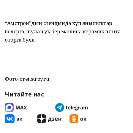
“Амстрон”дың стендында күп яңылыҡтар
белергә, шулай уҡ бер машина керамик плитә
оторға була.
Фото: orenstroy.ru
Читайте нас