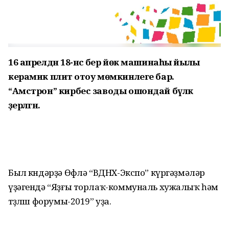
16 апрелдән 18-нәсә бер йөк машинаһы йылы
керамик плитә отоу мөмкинлеге бар.
“Амстрон” кирбес заводы ошондай бүләк
әҙерләгән.
Был көндәрҙә Өфөлә “ВДНХ-Экспо” күргәҙмәләр
үҙәгендә “Яҙғы торлаҡ-коммуналь хужалыҡ һәм
төҙөлөш форумы-2019” уҙа.