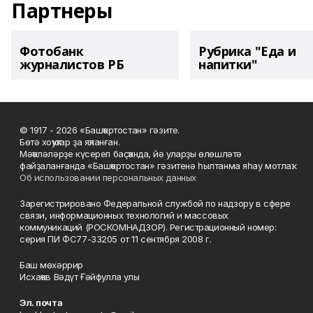
Партнеры
Фотобанк
Рубрика "Еда и
журналистов РБ
напитки"
© 1917 - 2026 «Башҡортостан» гәзите.
Бөтә хоҡуҡтар ҙа яҡланған.
Мәҡәләләрҙе күсереп баҫҡанда, йә уларҙы өлөшләтә
файҙаланғанда «Башҡортостан» гәзитенә һылтанма яһау мотлаҡ.
Об использовании персональных данных
Зарегистрировано Федеральной службой по надзору в сфере
связи, информационных технологий и массовых
коммуникаций (РОСКОМНАДЗОР). Регистрационный номер:
серия ПИ ФС77-33205 от 11 сентября 2008 г.
Баш мөхәррир
Исхаҡов Вәдүт Ғәйфулла улы
Эл. почта