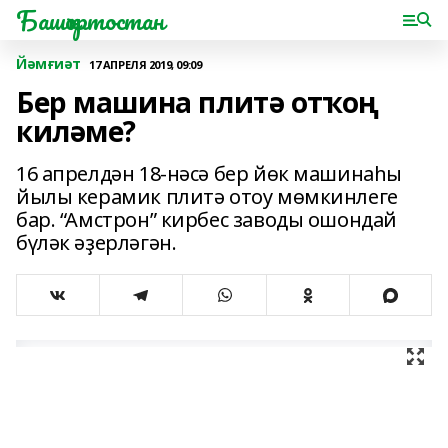
Башҡортостан
Йәмғиәт
17 АПРЕЛЯ 2019, 09:09
Бер машина плитә отҡоң
киләме?
16 апрелдән 18-нәсә бер йөк машинаһы
йылы керамик плитә отоу мөмкинлеге
бар. “Амстрон” кирбес заводы ошондай
бүләк әҙерләгән.