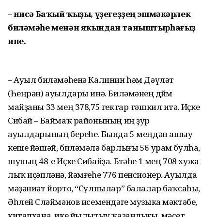
– Әнисә Баҡый ҡыҙы, үҙегеҙ­ҙең эшмәкәрлек
биләмәһе ме­нән яҡындан таныштырһағыҙ
ине.
– Ауыл биләмәһенә Калинин һәм Дәүләт
(Һеңрән) ауылдары инә. Биләмәнең дөйөм
майҙаны 33 мең 378,75 гектар тәшкил итә. Иҫке
Сибай – Баймаҡ райо­нының иң ҙур
ауылдарының береһе. Бында 5 меңдән ашыу
кеше йәшәй, би­ләмәлә барлығы 56 урам булһа,
шуның 48-е Иҫке Сибайҙа. Бөтәһе 1 мең 708 хужа­
лыҡ иҫәпләнә, йәм­ғеһе 776 пенсионер. Ауылда
мәҙә­ниәт йорто, “Сулпылар” балалар баҡсаһы,
Әһлей Сөләймәнов исе­мендәге музыка мәктәбе,
китапхана, ике йылытыу ҡаҙанлығы, мәсет,