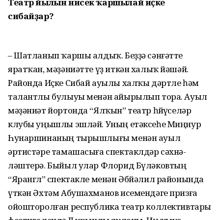
Театр йылын нисек ҡаршылай иҫке
сибайҙар?
– Шатланып ҡаршы алдыҡ. Беҙҙә сәнғәтте
яратҡан, мәҙәниәт­те үҙ иткән халыҡ йәшәй.
Районда Иҫке Сибай ауылы халҡы дәртле һәм
талантлы булыуы менән айырылып тора. Ауыл
мәҙәниәт йортонда “Ялҡын” театр һөйөүселәр
клубы уңышлы эшләй. Уның етәк­сеһе Миңнур
Һунаршинаның ты­рыш­лығы менән ауыл
әртистәре тамашасыға спектаклдәр сәхнә­
ләштерә. Быйыл улар Флорид Бүләковтың
“Ярангөл” спектакле менән Әбйәлил районында
үткән Әхтәм Абушахманов исемендәге призға
ойошторолған республика театр коллективтары