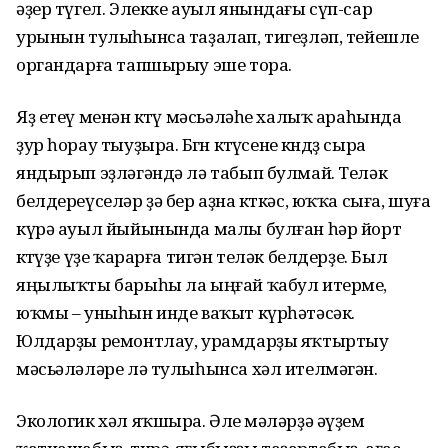
әҙер түгел. Элекке ауыл янындағы сүп-сар
урынын тулыһынса таҙалап, тигеҙләп, тейешле
органдарға тапшырыу эше тора.
Яҙ етеү менән көтөү мәсьәләһе халыҡ араһында
ҙур һорау тыу­ҙыра. Бөгөн көтөүсене көндөҙ сыра
яндырып эҙләгәндә лә табып булмай. Теләк
белдереүселәр ҙә бер аҙна көткәс, юҡҡа сыға, шуға
күрә ауыл йыйынында малы булған һәр йорт
көтөүҙе үҙе ҡарарға тигән теләк белдерҙе. Был
яңылыҡты барыһы ла ыңғай ҡабул итерме,
юҡмы – уныһын инде ваҡыт күр­һәтәсәк.
Юлдарҙы ремонтлау, урамдарҙы яҡтыртыу
мәсьәләләре лә тулыһынса хәл ителмәгән.
Экологик хәл яҡшыра. Әле өмә­ләрҙә әүҙем