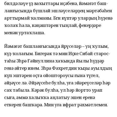
билдәләүе үҙ ва­ҡыттары иҫәбенә, йәмәғәт баш­
ланғысында бушлай эшләүсе­ләр­ҙең мәртәбәһен
арттырмай ҡал­маны. Бөгөн күптәр уларҙың һүҙе­нә
ҡолаҡ һала, кәңәштәрен тың­лай, фекерҙәре
менән уртаҡлаша.
Йәмәғәт башланғысында йөрөү­селәр – уң ҡулым,
күҙ-ҡолағым. Бигерәк тә мин Иҫке Сибай ста­рос­
таһы Зөһрә Ғәйнуллина ха­ҡында йылы һүҙҙәр
генә әйтер инем. Зөһрә Фәхретдин ҡыҙы ауылдың
күп эштәрен оҫта ойоштороусы ғына түгел,
әйҙәүсе лә. Әйҙәүсеһе булһа, уға эйәреүселәр һәр
саҡ табыла. Кәрәк булһа, ул һәр йортто урап
сыға, әммә халыҡҡа аңлатыу эшен еренә
еткереп башҡара. Мин уға ифрат рәхмәтлемен.