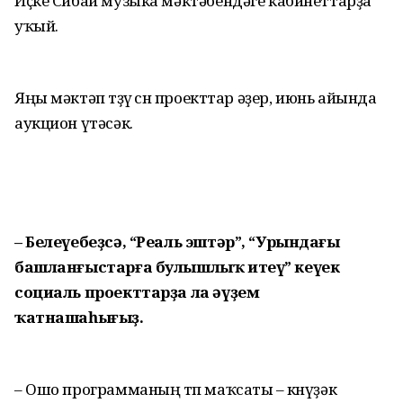
Иҫке Сибай музыка мәктәбендәге кабинет­тарҙа
уҡый.
Яңы мәктәп төҙөү өсөн проект­тар әҙер, июнь айында
аукцион үтә­сәк.
– Белеүебеҙсә, “Реаль эш­тәр”, “Урындағы
башланғыс­тар­ға булышлыҡ итеү” кеүек
социаль проекттарҙа ла әүҙем
ҡатнашаһығыҙ.
– Ошо программаның төп маҡ­саты – көнүҙәк