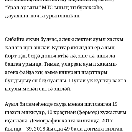
“Урал аръяғы” МТС-ының төп бүлек­сәһе,
дауахана, почта урынлашҡан.
Сибайға яҡын булғас, элек-элек­тән ауыл халҡы
ҡалаға йөрөп эшләй. Күптәр яҡындан ер алып,
йорт төҙөп, беҙҙә донъя көтһә лә, эше лә, ашы ла
башҡа урында. Тимәк, уларҙан ауыл хакими­
әтенә файҙа юҡ, әммә көнкүреш шарттары
булдырыу өсөн беҙ яуаплы. Шулай уҡ күптәр вахта
ысулы менән ситтә эшләй.
Ауыл биләмәһендә сауҙа ме­нән шөғөлләнгән 15
шәхси эшҡыуар, 10 крәҫтиән (фермер) хужалығы
иҫәпләнә. Демографик хәлгә килгәндә, 2017
йылда – 39, 2018 йылда 49 бала донъяға килгән.