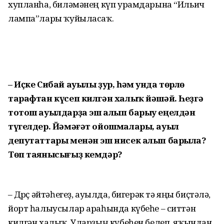
хупланһа, биләмәнең күп урамдарына “Ильич
лампа”лары ҡуйыласаҡ.
– Иҫке Сибай ауылы ҙур, һәм унда төрлө
тарафтан күсеп кил­гән халыҡ йәшәй. Һеҙгә
тотош ауылдарҙа эш алып барыу еңел­дән
түгелдер. Йәмәғәт ойош­малары, ауыл
депутаттары менән эш нисек алып бары­ла?
Төп таянысығыҙ кемдәр?
– Дөрөҫ әйтәһегеҙ, ауылда, би­ге­рәк тә яңы биҫтәлә,
йорт һалыу­сылар араһында күбеһе – ситтән
килгән халыҡ. Уларҙың күбеһен бе­леп, яҡындан