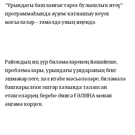
“Урындағы башланғыстарға булышлыҡ итеү”
программаһында әүҙем ҡатнашыу кеүек
мәсьәләләр – ғәмәлдә уның иңендә.
Райондың иң ҙур биләмәләренең йәшәйеше,
проблемалары, урындағы үҙидараның бөгөнгө
эшмәкәрлеге, хәл итәһе мәсьәләләре, биләмәлә
башҡарылған эштәр хаҡында талапсан
етәкселәрҙең береһе Әнисә ҒӘЛИНА менән
әңгәмә ҡорҙоҡ.