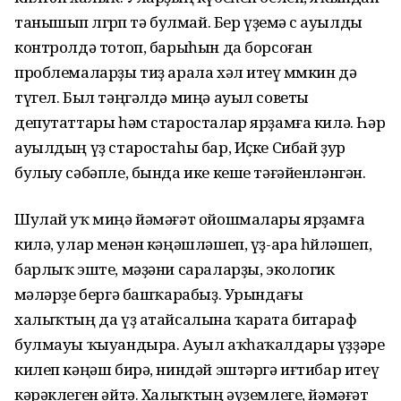
танышып өлгөрөп тә булмай. Бер үҙемә өс ауылды
контролдә тотоп, барыһын да бор­соған
проблемаларҙы тиҙ арала хәл итеү мөмкин дә
түгел. Был тәң­гәлдә миңә ауыл советы
депутаттары һәм старосталар ярҙам­ға килә. Һәр
ауылдың үҙ старос­таһы бар, Иҫке Сибай ҙур
булыу сәбәпле, бында ике кеше тәғәйенләнгән.
Шулай уҡ миңә йәмәғәт ойош­ма­лары ярҙамға
килә, улар менән кәңәшләшеп, үҙ-ара һөйләшеп,
бар­лыҡ эште, мәҙәни сараларҙы, эко­логик
өмәләрҙе бергә баш­ҡарабыҙ. Урындағы
халыҡтың да үҙ атайсалына ҡарата битараф
бул­мауы ҡыуандыра. Ауыл аҡһа­ҡалдары үҙҙәре
килеп кәңәш бирә, ниндәй эштәргә иғтибар итеү
кә­рәк­леген әйтә. Халыҡтың әүҙем­леге, йәмәғәт