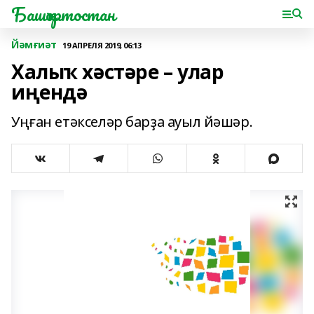
Башҡортостан
Йәмғиәт
19 АПРЕЛЯ 2019, 06:13
Халыҡ хәстәре – улар
иңендә
Уңған етәкселәр барҙа ауыл йәшәр.