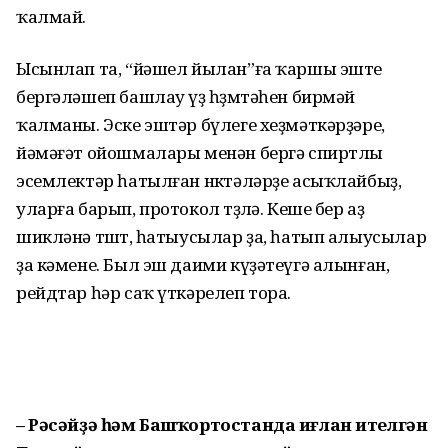
ҡалмай.
Ысынлап та, “йәшел йылан”ға ҡаршы эште
бергәләшеп башлау үҙ һөҙөмтәһен бирмәй
ҡалманы. Эске эштәр бүлеге хеҙмәткәрҙәре,
йәмәғәт ойошмалары менән бергә спиртлы
эсемлектәр һатылған нөктәләрҙе асыҡлайбыҙ,
уларға барып, протокол төҙөлә. Кеше бер аҙ
шикләнә төштө, һатыусылар ҙа, һатып алыусылар
ҙа кәмене. Был эш даими күҙәтеүгә алынған,
рейдтар һәр саҡ үткәрелеп тора.
– Рәсәйҙә һәм Башҡортос­тан­да иғлан ителгән