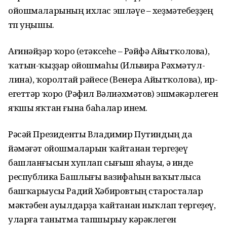
ойошмаларының ихлас эшләүе – хеҙмәтебеҙҙең
төп уңышы.
Ағинәйҙәр ҡоро (етәксеһе – Рәйфә Айытҡолова),
ҡатын-ҡыҙҙар ойошмаһы (Ильвира Рәхмә­тул­
лина), ҡоролтай рәйесе (Венера Айытҡолова), ир-
егеттәр ҡоро (Рә­фил Вәлиәхмәтов) эшмәкәр­леген
яҡшы яҡтан ғына баһалар инем.
Рәсәй Президенты Владимир Путиндың да
йәмәғәт ойошмаларын ҡайтанан тергеҙеү
башлан­ғы­сын хуплап сығыш яһауы, ә ин­де
республика Башлығы вазифа­һын ваҡытлыса
башҡарыусы Радий Хәбировтың старосталар
мәк­тәбен ауылдарҙа ҡайтанан ныҡлап тергеҙеү,
уларға танытма тапшырыу кәрәклеген