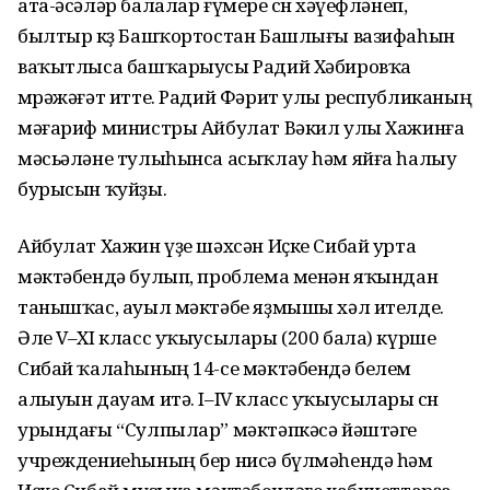
ата-әсәләр балалар ғүмере өсөн хә­үеф­ләнеп,
былтыр көҙ Башҡорт­остан Башлығы вазифа­һын
ва­ҡыт­лыса башҡарыусы Радий Хә­бировҡа
мөрәжәғәт итте. Радий Фә­рит улы республиканың
мәға­риф министры Айбулат Вәкил улы Хажинға
мәсьәләне тулыһынса асыҡлау һәм яйға һалыу
бурысын ҡуйҙы.
Айбулат Хажин үҙе шәхсән Иҫке Сибай урта
мәктәбендә булып, проблема менән яҡындан
таныш­ҡас, ауыл мәктәбе яҙмышы хәл ител­де.
Әле V–XI класс уҡыусы­лары (200 бала) күрше
Сибай ҡалаһының 14-се мәктә­бендә белем
алыуын дауам итә. I–IV класс уҡыусылары өсөн
урындағы “Сулпылар” мәктәпкәсә йәштәге
учреждениеһының бер нисә бүлмәһендә һәм