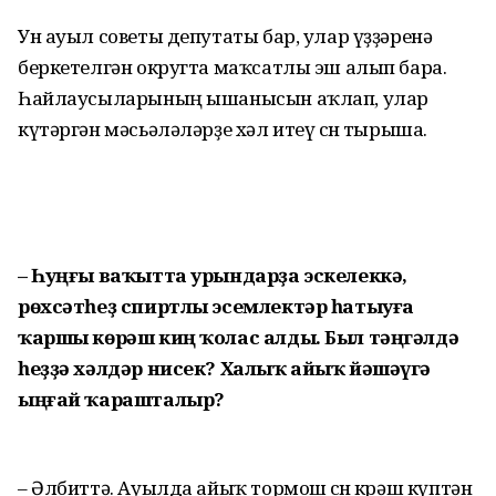
Ун ауыл советы депутаты бар, улар үҙҙәренә
беркетелгән округта маҡсатлы эш алып бара.
Һайлау­сыларының ышанысын аҡлап, улар
күтәргән мәсьәләләрҙе хәл итеү өсөн тырыша.
– Һуңғы ваҡытта урындарҙа эскелеккә,
рөхсәтһеҙ спиртлы эсемлектәр һатыуға
ҡаршы кө­рәш киң ҡолас алды. Был тәң­гәл­дә
һеҙҙә хәлдәр нисек? Халыҡ айыҡ йәшәүгә
ыңғай ҡарашталыр?
– Әлбиттә. Ауылда айыҡ тормош өсөн көрәш күптән