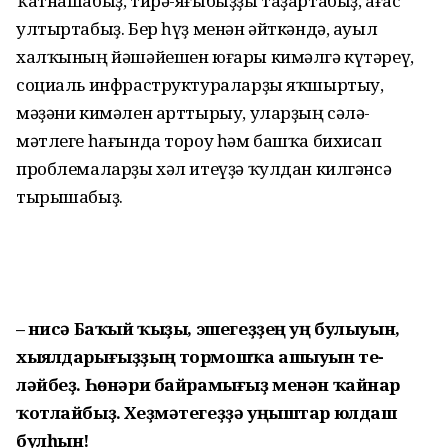
ҡатнашабыҙ, тирә-яғы­быҙҙы таҙартабыҙ, ағас
ултыр­табыҙ. Бер һүҙ менән әйткәндә, ауыл
халҡының йәшәйешен юғары кимәлгә күтәреү,
социаль инфра­структураларҙы яҡшыртыу,
мәҙәни кимәлен арттырыу, уларҙың сәлә­
мәтлеге һағында тороу һәм башҡа бихисап
проблемаларҙы хәл итеү­ҙә ҡулдан килгәнсә
тырышабыҙ.
– Әнисә Баҡый ҡыҙы, эше­геҙ­ҙең уң булыуын,
хыял­да­ры­ғыҙҙың тормошҡа ашыуын те­
ләйбеҙ. Һөнәри байрамығыҙ ме­нән ҡайнар
ҡотлайбыҙ. Хеҙмә­те­геҙҙә уңыштар юлдаш
булһын!