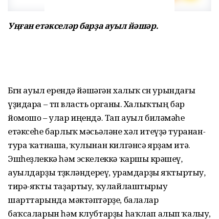
Уңған етәкселәр барҙа ауыл йәшәр.
Бөгөн ауыл ерендә йәшәгән халыҡ өсөн урындағы
үҙидара – төп власть органы. Халыҡтың бар
йомошо – улар иңендә. Тап ауыл биләмәһе
етәксеһе барлыҡ мәсьәләне хәл итеүҙә туранан-
тура ҡатнаша, ҡулынан килгәнсә ярҙам итә.
Эшһеҙлеккә һәм эскелеккә ҡаршы көрәшеү,
ауылдарҙы төҙөкләндереү, урамдарҙы яҡтыртыу,
тирә-яҡты таҙартыу, ҡулайлаштырыу
шарттарында мәктәптәрҙе, балалар
баҡсаларын һәм клубтарҙы һаҡлап алып ҡалыу,