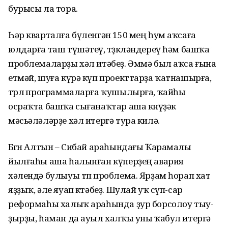
бурысы ла тора.
Һәр кварталға бүленгән 150 мең һум аҡсаға
юлдарға таш тү­шә­теү, төҙөкләндереү һәм башҡа
пробле­маларҙы хәл итәбеҙ. Әммә был аҡса ғына
етмәй, шуға күрә күп проекттарҙа ҡатнашырға,
төр­лө программаларға ҡушылырға, ҡайһы
осраҡта башҡа сығанаҡтар аша көнүҙәк
мәсьәләләрҙе хәл итергә тура килә.
Бөгөн Алтын – Сибай араһын­дағы Ҡарамалы
йылғаһы аша һа­лынған күперҙең авария
хәлендә булыуы төп проблема. Ярҙам һорап хат
яҙҙыҡ, әле яуап көтәбеҙ. Шулай уҡ сүп-сар
реформаһы ха­лыҡ араһында ҙур борсолоу тыу­
ҙырҙы, һаман да ауыл халҡы уны ҡабул итергә