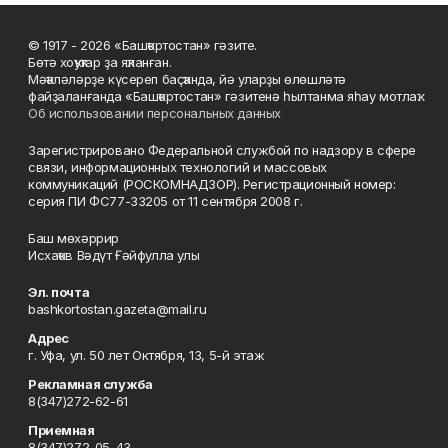
© 1917 - 2026 «Башҡортостан» гәзите.
Бөтә хоҡуҡтар ҙа яҡланған.
Мәҡәләләрҙе күсереп баҫҡанда, йә уларҙы өлөшләтә
файҙаланғанда «Башҡортостан» гәзитенә һылтанма яһау мотлаҡ.
Об использовании персональных данных
Зарегистрировано Федеральной службой по надзору в сфере
связи, информационных технологий и массовых
коммуникаций (РОСКОМНАДЗОР). Регистрационный номер:
серия ПИ ФС77-33205 от 11 сентября 2008 г.
Баш мөхәррир
Исхаҡов Вәдүт Ғәйфулла улы
Эл. почта
bashkortostan.gazeta@mail.ru
Адрес
г. Уфа, ул. 50 лет Октября, 13, 5-й этаж
Рекламная служба
8(347)272-62-61
Приемная
8(347)272-05-43