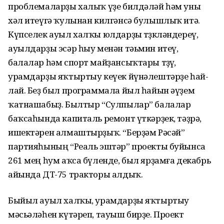
проблемаларҙы халыҡ үҙе билдәләй һәм уны
хәл итеүгә ҡулынан килгәнсә булыш­лыҡ итә.
Күпселек ауыл халҡы юл­дарҙы төҙөкләндереү,
ауыл­дарҙы эсәр һыу менән тәьмин итеү,
балалар һәм спорт майҙан­сыҡ­тары төҙөү,
урамдарҙы яҡ­тыртыу кеүек йүнәлештәрҙе һай­
лай. Беҙ был программала йыл һайын әүҙем
ҡатнашабыҙ. Былтыр “Сулпылар” балалар
баҡса­һында капиталь ремонт үткәрҙек, тәҙрә,
ишектәрен алмаштырҙыҡ. “Берҙәм Рәсәй”
партияһының “Реаль эш­тәр” проекты буйынса
261 мең һум аҡса бүленде, был ярҙамға де­кабрь
айында ДТ-75 тракторы алдыҡ.
Быйыл ауыл халҡы, урамдар­ҙы яҡтыртыу
мәсьәләһен күтәреп, тауыш бирҙе. Проект