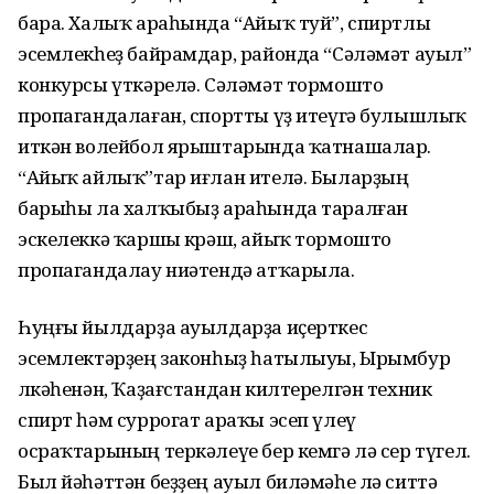
бара. Ха­лыҡ араһында “Айыҡ туй”, спиртлы
эсемлекһеҙ байрамдар, районда “Сәләмәт ауыл”
конкурсы үткәрелә. Сәләмәт тормошто
пропаган­да­лаған, спортты үҙ итеүгә булыш­лыҡ
иткән волейбол ярыштарында ҡатнашалар.
“Айыҡ айлыҡ”тар иғлан ителә. Быларҙың
барыһы ла халҡыбыҙ араһында таралған
эскелеккә ҡаршы көрәш, айыҡ тормошто
пропагандалау ниәтендә атҡарыла.
Һуңғы йылдарҙа ауылдарҙа иҫерткес
эсемлектәрҙең законһыҙ һатылыуы, Ырымбур
өлкәһенән, Ҡаҙағстандан килтерелгән техник
спирт һәм суррогат араҡы эсеп үлеү
осраҡтарының теркәлеүе бер кемгә лә сер түгел.
Был йәһәттән беҙҙең ауыл биләмәһе лә ситтә