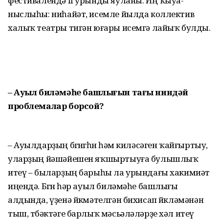
фестива­лендә II урынды яуланы. Иң ҡыуа­
ныслыһы: ниһайәт, исемле йылда коллектив
халыҡ театры тигән юғары исемгә лайыҡ булды.
– Ауыл биләмәһе башлы­ғын тағы ниндәй
проблемалар борсой?
– Ауылдарҙың бөгөнгөһөн һәм киләсәген ҡайғыртыу,
уларҙың йә­шәйешен яҡшыртыуға булыш­лыҡ
итеү – быларҙың барыһы ла урын­дағы хакимиәт
иңендә. Бөгөн һәр ауыл биләмәһе башлығы
алдында, үҙенә йөкмәтелгән бихисап йөк­ләмәнән
тыш, төбәктәге барлыҡ мәсьәләләрҙе хәл итеү