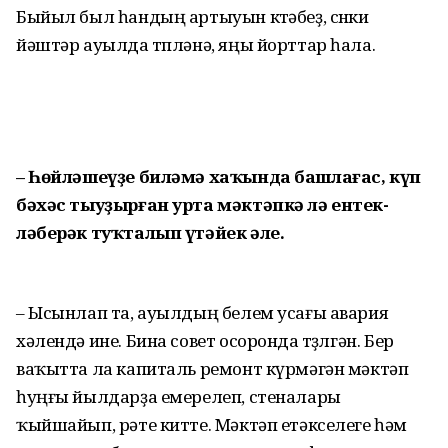
Быйыл был һандың артыуын көтәбеҙ, сөнки
йәштәр ауылда төпләнә, яңы йорттар һала.
– Һөйләшеүҙе биләмә ха­ҡын­да башлағас, күп
бәхәс тыу­ҙыр­ған урта мәктәпкә лә ентек­
ләберәк туҡталып үтәйек әле.
– Ысынлап та, ауылдың белем усағы авария
хәлендә ине. Бина совет осоронда төҙөлгән. Бер
ваҡытта ла капиталь ремонт күр­мәгән мәктәп
һуңғы йылдарҙа емерелеп, стеналары
ҡыйшайып, рәте китте. Мәктәп етәкселеге һәм