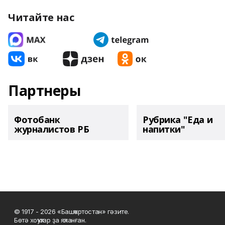
Читайте нас
Партнеры
Фотобанк
Рубрика "Еда и
журналистов РБ
напитки"
© 1917 - 2026 «Башҡортостан» гәзите.
Бөтә хоҡуҡтар ҙа яҡланған.