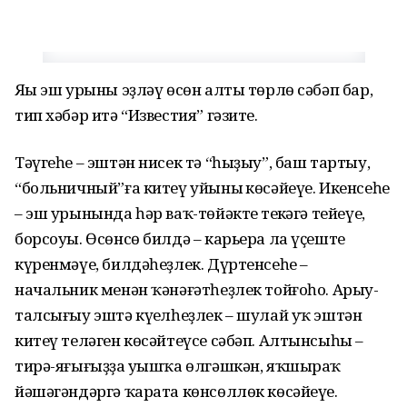
Яңы эш урыны эҙләү өсөн алты төрлө сәбәп бар,
тип хәбәр итә “Известия” гәзите.
Тәүгеһе – эштән нисек тә “һыҙыу”, баш тартыу,
“больничный”ға китеү уйының көсәйеүе. Икенсеһе
– эш урынында һәр ваҡ-төйәктең теңкәгә тейеүе,
борсоуы. Өсөнсө билдә – карьера ла үҫештең
күренмәүе, билдәһеҙлек. Дүртенсеһе –
начальник менән ҡәнәғәтһеҙлек тойғоһо. Арыу-
талсығыу эштә күңелһеҙлек – шулай уҡ эштән
китеү теләген көсәйтеүсе сәбәп. Алтынсыһы –
тирә-яғығыҙҙа уңышҡа өлгәшкән, яҡшыраҡ
йәшәгәндәргә ҡарата көнсөллөк көсәйеүе.