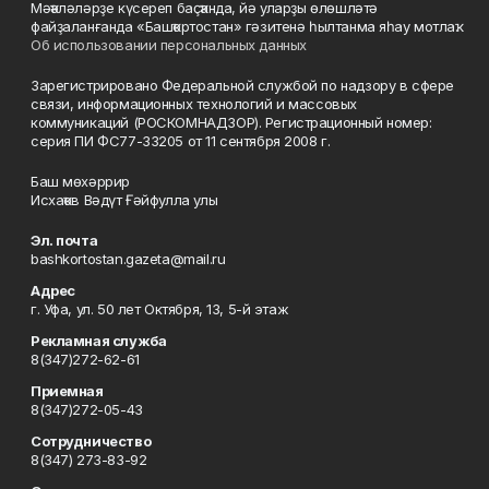
Мәҡәләләрҙе күсереп баҫҡанда, йә уларҙы өлөшләтә
файҙаланғанда «Башҡортостан» гәзитенә һылтанма яһау мотлаҡ.
Об использовании персональных данных
Зарегистрировано Федеральной службой по надзору в сфере
связи, информационных технологий и массовых
коммуникаций (РОСКОМНАДЗОР). Регистрационный номер:
серия ПИ ФС77-33205 от 11 сентября 2008 г.
Баш мөхәррир
Исхаҡов Вәдүт Ғәйфулла улы
Эл. почта
bashkortostan.gazeta@mail.ru
Адрес
г. Уфа, ул. 50 лет Октября, 13, 5-й этаж
Рекламная служба
8(347)272-62-61
Приемная
8(347)272-05-43
Сотрудничество
8(347) 273-83-92