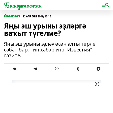
Башҡортостан
Йәмғиәт
22 АПРЕЛЯ 2019, 13:16
Яңы эш урыны эҙләргә
ваҡыт түгелме?
Яңы эш урыны эҙләү өсөн алты төрлө
сәбәп бар, тип хәбәр итә “Известия”
гәзите.