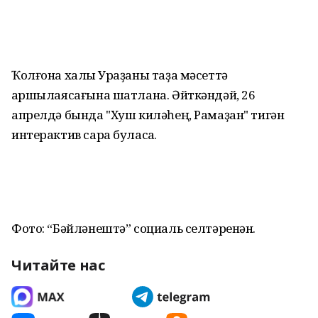
Ҡолғона халҡы Ураҙаны таҙа мәсеттә
ҡаршылаясағына шатлана. Әйткәндәй, 26
апрелдә бында "Хуш киләһең, Рамаҙан" тигән
интерактив сара буласаҡ.
Фото: “Бәйләнештә” социаль селтәренән.
Читайте нас