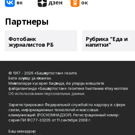
Партнеры
Фотобанк
Рубрика "Еда и
журналистов РБ
напитки"
© 1917 - 2026 «Башҡортостан» гәзите.
Бөтә хоҡуҡтар ҙа яҡланған.
Мәҡәләләрҙе күсереп баҫҡанда, йә уларҙы өлөшләтә
файҙаланғанда «Башҡортостан» гәзитенә һылтанма яһау мотлаҡ.
Об использовании персональных данных
Зарегистрировано Федеральной службой по надзору в сфере
связи, информационных технологий и массовых
коммуникаций (РОСКОМНАДЗОР). Регистрационный номер:
серия ПИ ФС77-33205 от 11 сентября 2008 г.
Баш мөхәррир