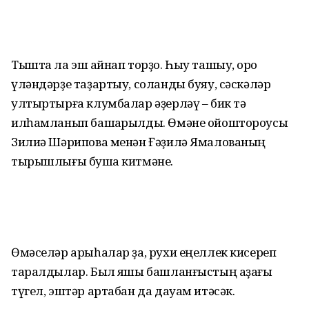
Тышта ла эш ҡайнап торҙо. Һыу ташыу, ҡоро
үләндәрҙе таҙартыу, соланды буяу, сәскәләр
ултыртырға клумбалар әҙерләү – бик тә
илһамланып башҡарылды. Өмәне ойоштороусы
Зилиә Шәрипова менән Ғәҙилә Ямалованың
тырышлығы бушҡа китмәне.
Өмәселәр арыһалар ҙа, рухи еңеллек кисереп
таралдылар. Был яҡшы башланғыстың аҙағы
түгел, эштәр артабан да дауам итәсәк.