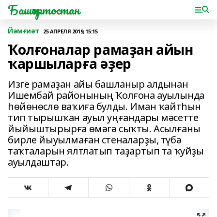
Башҡортостан
Йәмғиәт
25 АПРЕЛЯ 2019, 15:15
Ҡолғоналар рамаҙан айын
ҡаршыларға әҙер
Изге рамаҙан айы башланыр алдынан
Ишембай районының Ҡолғона ауылында
һөйөнөслө ваҡиға булды. Иман ҡайтһын
тип тырышҡан ауыл уңғандары мәсетте
йыйыштырырға өмәгә сыҡты. Асылғаны
бирле йыуылмаған стеналарҙы, түбә
таҡталарын ялтлатып таҙартып та ҡуйҙы
ауылдаштар.