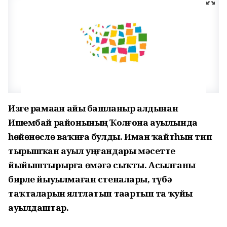
Изге рамаҙан айы башланыр алдынан
Ишембай районының Ҡолғона ауылында
һөйөнөслө ваҡиға булды. Иман ҡайтһын тип
тырышҡан ауыл уңғандары мәсетте
йыйыштырырға өмәгә сыҡты. Асылғаны
бирле йыуылмаған стеналарҙы, түбә
таҡталарын ялтлатып таҙартып та ҡуйҙы
ауылдаштар.