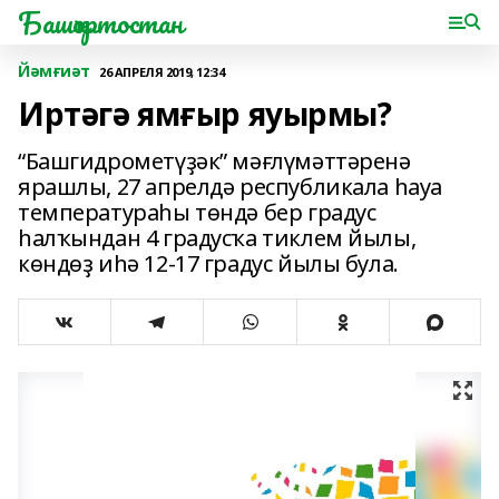
Башҡортостан
Йәмғиәт
26 АПРЕЛЯ 2019, 12:34
Иртәгә ямғыр яуырмы?
“Башгидрометүҙәк” мәғлүмәттәренә
ярашлы, 27 апрелдә республикала һауа
температураһы төндә бер градус
һалҡындан 4 градусҡа тиклем йылы,
көндөҙ иһә 12-17 градус йылы була.