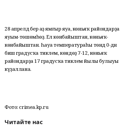
28 апрелдә бер аҙ ямғыр яуа, көньяҡ райондарҙа
яуым-төшөмһөҙ. Ел көнбайыштан, көньяҡ-
көнбайыштан. Һауа температураһы төндә 0-дән
биш градусҡа тиклем, көндөҙ 7-12, көньяҡ
райондарҙа 17 градусҡа тиклем йылы булыуы
күҙаллана.
Фото: crimea.kp.ru
Читайте нас