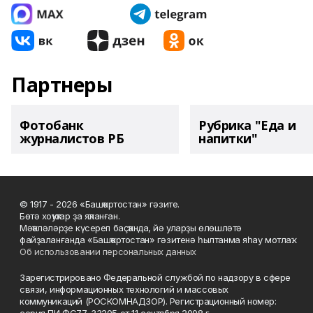
Партнеры
Фотобанк
Рубрика "Еда и
журналистов РБ
напитки"
© 1917 - 2026 «Башҡортостан» гәзите.
Бөтә хоҡуҡтар ҙа яҡланған.
Мәҡәләләрҙе күсереп баҫҡанда, йә уларҙы өлөшләтә
файҙаланғанда «Башҡортостан» гәзитенә һылтанма яһау мотлаҡ.
Об использовании персональных данных
Зарегистрировано Федеральной службой по надзору в сфере
связи, информационных технологий и массовых
коммуникаций (РОСКОМНАДЗОР). Регистрационный номер: