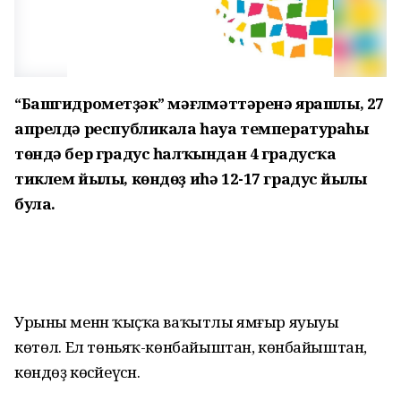
“Башгидрометүҙәк” мәғлүмәттәренә ярашлы, 27
апрелдә республикала һауа температураһы
төндә бер градус һалҡындан 4 градусҡа
тиклем йылы, көндөҙ иһә 12-17 градус йылы
була.
Урыны менән ҡыҫҡа ваҡытлы ямғыр яуыуы
көтөлә. Ел төньяҡ-көнбайыштан, көнбайыштан,
көндөҙ көсәйеүсән.