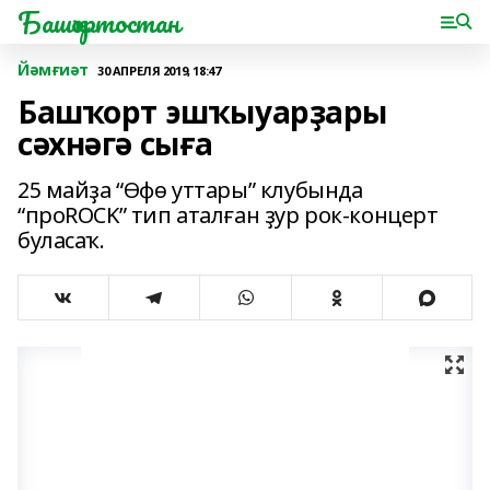
Башҡортостан
Йәмғиәт
30 АПРЕЛЯ 2019, 18:47
Башҡорт эшҡыуарҙары
сәхнәгә сыға
25 майҙа “Өфө уттары” клубында
“проROCK” тип аталған ҙур рок-концерт
буласаҡ.