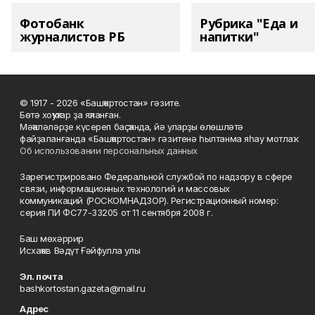
Фотобанк
Рубрика "Еда и
журналистов РБ
напитки"
© 1917 - 2026 «Башҡортостан» гәзите.
Бөтә хоҡуҡтар ҙа яҡланған.
Мәҡәләләрҙе күсереп баҫҡанда, йә уларҙы өлөшләтә
файҙаланғанда «Башҡортостан» гәзитенә һылтанма яһау мотлаҡ.
Об использовании персональных данных
Зарегистрировано Федеральной службой по надзору в сфере
связи, информационных технологий и массовых
коммуникаций (РОСКОМНАДЗОР). Регистрационный номер:
серия ПИ ФС77-33205 от 11 сентября 2008 г.
Баш мөхәррир
Исхаҡов Вәдүт Ғәйфулла улы
Эл. почта
bashkortostan.gazeta@mail.ru
Адрес