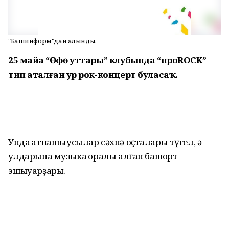
"Башинформ"дан алынды.
25 майҙа “Өфө уттары” клубында “проROCK”
тип аталған ҙур рок-концерт буласаҡ.
Унда ҡатнашыусылар сәхнә оҫталары түгел, ә
ҡулдарына музыка ҡоралы алған башҡорт
эшҡыуарҙары.