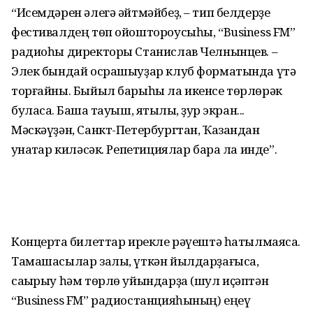
“Исемдәрен әлегә әйтмәйбеҙ, – тип белдерҙе
фестивалдең төп ойоштороусыһы, “Business FM”
радиоһы директоры Станислав Челнынцев. –
Элек бындай осрашыуҙар клуб форматында үтә
торғайны. Быйыл барыһы ла икенсе төрлөрәк
буласаҡ. Башҡа тауыш, яҡтылыҡ, ҙур экран...
Мәскәүҙән, Санкт-Петербургтан, Ҡазандан
ҡунаҡтар киләсәк. Репетициялар бара ла инде”.
Концертҡа билеттар ирекле рәүештә һатылмаясаҡ.
Тамашасылар залы, үткән йылдарҙағыса,
саҡырыу һәм төрлө уйындарҙа (шул иҫәптән
“Business FM” радиостанцияһының) еңеү