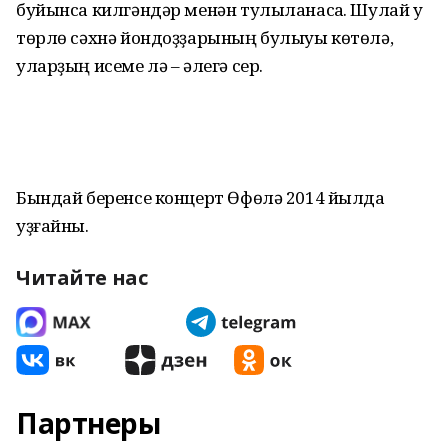
буйынса килгәндәр менән тулыланасаҡ. Шулай уҡ
төрлө сәхнә йондоҙҙарының булыуы көтөлә,
уларҙың исеме лә – әлегә сер.
Бындай беренсе концерт Өфөлә 2014 йылда
уҙғайны.
Читайте нас
Партнеры