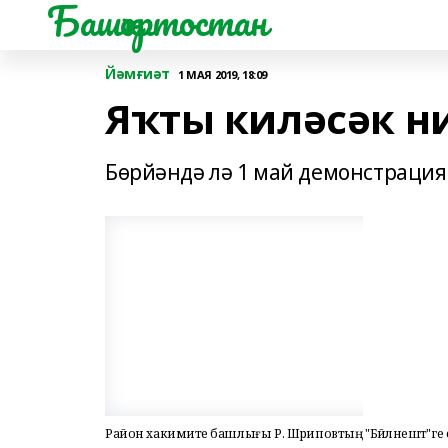
Башҡортостан
Йәмғиәт
1 МАЯ 2019, 18:09
Яҡты киләсәк ни
Бөрйәндә лә 1 май демонстрация
Район хакимиәте башлығы Р. Шәриповтың "Бәйләнештә"ге сә