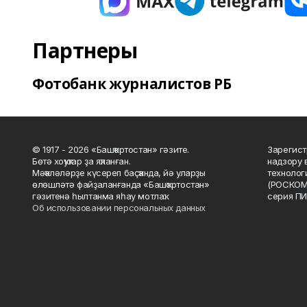
Партнеры
Фотобанк журналистов РБ
© 1917 - 2026 «Башҡортостан» гәзите.
Зарегист
Бөтә хоҡуҡтар ҙа яҡланған.
надзору 
Мәҡәләләрҙе күсереп баҫҡанда, йә уларҙы
технолог
өлөшләтә файҙаланғанда «Башҡортостан»
(РОСКОМ
гәзитенә һылтанма яһау мотлаҡ.
серия ПИ
Об использовании персональных данных