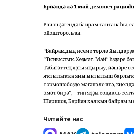
Бөрйәндә лә 1 май демонстрация
Район үҙәгендә байрам тантанаһы, с
ойошторолған.
“Байрамдың исеме төрлө йылдарҙа 
“Тыныслыҡ. Хеҙмәт. Май” һүҙҙәре бө
Тәбиғәттең яҙғы яңырыу, йәшәреү о
яҡтылыҡҡа яңы ынтылыш барлыҡҡа 
тормошобоҙҙо мәғәнәле итә, күңелдә
өмөт бирә”, – тип яҙҙы социаль сел
Шәрипов, Бөрйән халҡын байрам ме
Читайте нас