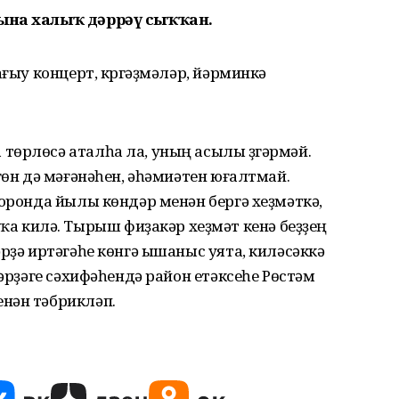
һына халыҡ дәррәү сыҡҡан.
ағыу концерт, күргәҙмәләр, йәрминкә
төрлөсә аталһа ла, уның асылы үҙгәрмәй.
гөн дә мәғәнәһен, әһәмиәтен юғалтмай.
соронда йылы көндәр менән бергә хеҙмәткә,
килә. Тырыш фиҙакәр хеҙмәт кенә беҙҙең
рҙә иртәгәһе көнгә ышаныс уята, киләсәккә
тәрҙәге сәхифәһендә район етәксеһе Рөстәм
нән тәбрикләп.