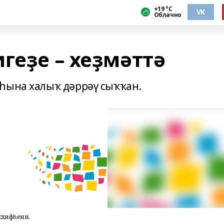
+19 °С
VK
Облачно
геҙе – хеҙмәттә
һына халыҡ дәррәү сыҡҡан.
хифәһенән.