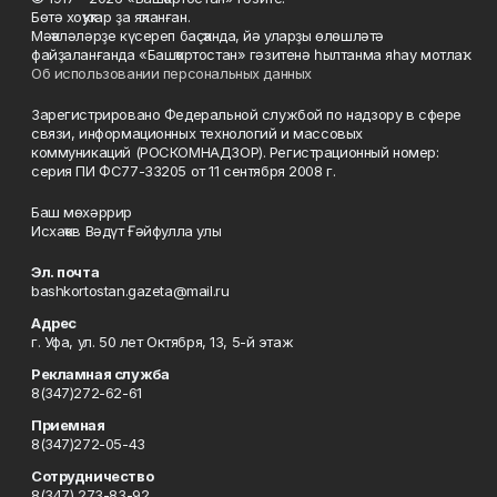
Бөтә хоҡуҡтар ҙа яҡланған.
Мәҡәләләрҙе күсереп баҫҡанда, йә уларҙы өлөшләтә
файҙаланғанда «Башҡортостан» гәзитенә һылтанма яһау мотлаҡ.
Об использовании персональных данных
Зарегистрировано Федеральной службой по надзору в сфере
связи, информационных технологий и массовых
коммуникаций (РОСКОМНАДЗОР). Регистрационный номер:
серия ПИ ФС77-33205 от 11 сентября 2008 г.
Баш мөхәррир
Исхаҡов Вәдүт Ғәйфулла улы
Эл. почта
bashkortostan.gazeta@mail.ru
Адрес
г. Уфа, ул. 50 лет Октября, 13, 5-й этаж
Рекламная служба
8(347)272-62-61
Приемная
8(347)272-05-43
Сотрудничество
8(347) 273-83-92