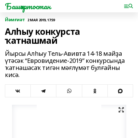
Башҡортостан
Йәмғиәт
2 МАЯ 2019, 17:59
Алһыу конкурста
ҡатнашмай
Йырсы Алһыу Тель-Авивта 14-18 майҙа
үтәсәк “Евровидение-2019” конкурсында
ҡатнашасаҡ тигән мәғлүмәт булғайны
кисә.