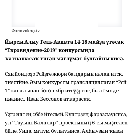
Фото: vokrug.tv
Йырсы Алһыу Тель-Авивта 14-18 майҙа үтәсәк
“Евровидение-2019” конкурсында
ҡатнашасаҡ тигән мәғлүмәт булғайны кисә.
Сәхнә йондоҙо Рәсәйҙәге жюри балдарын иғлан итәсәк,
тиелгәйне. Әммә конкурсты трансляциялаған “Рәсәй
1” каналынан бөгөн хәбәр итеүҙәренсә, был ғәмәлде
пианист Иван Бессонов атҡарасаҡ.
Үҙгәрештең сәбәбе әйтелмәй. Күптәрҙең фаразлауынса,
ул “Тауыш. Балалар” проектының 6-сы миҙгеленә
бәйле. Унда, мәғлүм булыуынса, Алһыуҙың ҡыҙы